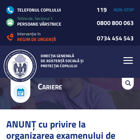
119
TELEFONUL COPILULUI
NON-STOP
TelVerde, Sectorul 1
0800 800 063
PERSOANE VÂRSTNICE
Intervenție în
0734 454 543
REGIM DE URGENȚĂ
DIRECȚIA GENERALĂ
DE ASISTENȚĂ SOCIALĂ ȘI
PROTECȚIA COPILULUI
C
ARIERE
ANUNŢ cu privire la
organizarea examenului de