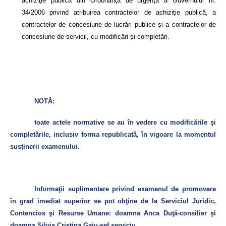
achiziţie publică din Ordonanţa de urgenţă a Guvernului nr.
34/2006 privind atribuirea contractelor de achiziţie publică, a
contractelor de concesiune de lucrări publice şi a contractelor de
concesiune de servicii, cu modificări și completări.
NOTĂ:
toate actele normative se au în vedere cu modificările şi
completările, inclusiv forma republicată, în vigoare la momentul
susţinerii examenului.
Informaţii suplimentare privind examenul de promovare
în grad imediat superior se pot obţine de la Serviciul Juridic,
Contencios şi Resurse Umane: doamna Anca Duţă-consilier şi
doamna Silvia Cristina Gaju-șef serviciu