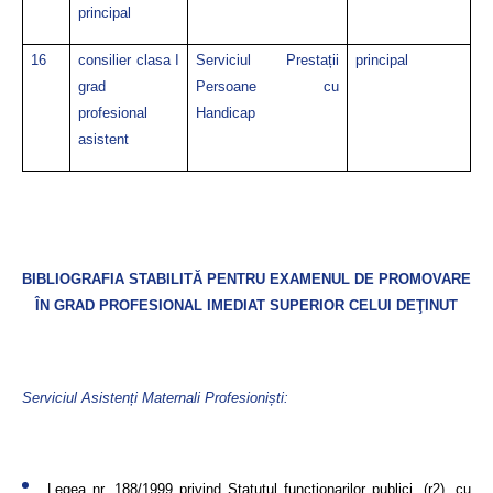
principal
16
consilier clasa I
Serviciul Prestații
principal
grad
Persoane cu
profesional
Handicap
asistent
BIBLIOGRAFIA STABILITĂ PENTRU EXAMENUL DE PROMOVARE
ÎN GRAD PROFESIONAL IMEDIAT SUPERIOR CELUI DEŢINUT
Serviciul Asistenți Maternali Profesioniști:
Legea nr. 188/1999 privind Statutul funcţionarilor publici, (r2), cu