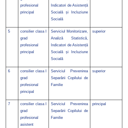
profesional
Indicatori de Asistență
principal
Socială și Incluziune
Socială
5
consilier clasa I
Serviciul Monitorizare,
superior
grad
Analiză Statistică,
profesional
Indicatori de Asistență
principal
Socială și Incluziune
Socială
6
consilier clasa I
Serviciul Prevenirea
superior
grad
Separării Copilului de
profesional
Familie
principal
7
consilier clasa I
Serviciul Prevenirea
principal
grad
Separării Copilului de
profesional
Familie
asistent