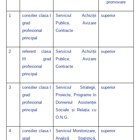
promovare
1
consilier clasa I
Serviciul Achiziții
superior
grad
Publice, Avizare
profesional
Contracte
principal
2
referent clasa
Serviciul Achiziții
superior
III grad
Publice, Avizare
profesional
Contracte
principal
3
consilier clasa I
Serviciul Strategii,
superior
grad
Proiecte, Programe în
profesional
Domeniul Asistenței
principal
Sociale și Relația cu
O.N.G.
4
consilier clasa I
Serviciul Monitorizare,
superior
grad
Analiză Statistică,