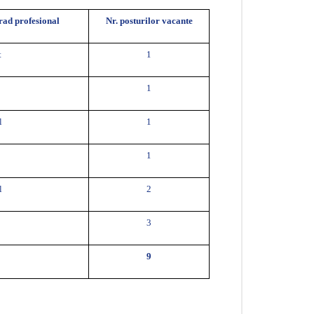
rad profesional
Nr. posturilor vacante
t
1
1
l
1
1
l
2
3
9