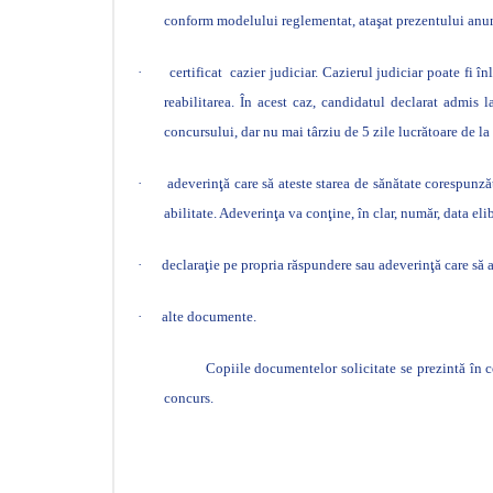
conform modelului reglementat, ataşat prezentului anu
·
certificat
cazier judiciar. Cazierul judiciar poate fi î
reabilitarea. În acest caz, candidatul declarat admis
concursului, dar nu mai târziu de 5 zile lucrătoare de la
·
adeverinţă care să ateste starea de sănătate corespunzăt
abilitate. Adeverinţa va conţine, în clar, număr, data eli
·
declaraţie pe propria răspundere sau adeverinţă care să at
·
alte documente.
Copiile documentelor solicitate se prezintă în c
concurs.