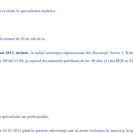
ă vechime în specialitatea studiilor.
în termen de 20 de zile de la
ai 2015, inclusiv
, la sediul instituţiei organizatoare din Bucureşti, Sector 1, B-
ri: 09:00-13:00, şi cuprind documentele prevăzute de art. 49 alin.
(1) din HGR nr. 6
r specializări sau perfecţionări;
e 01.01.2011 până în prezent, adeverinţă care să ateste vechimea în muncă şi în spe