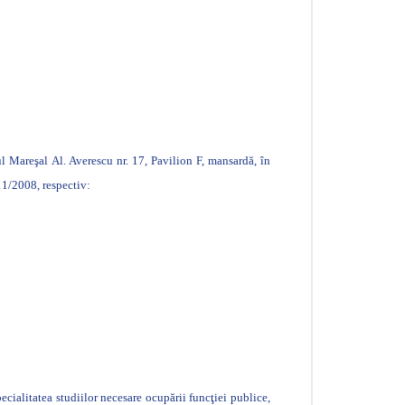
dul Mareşal Al. Averescu nr. 17, Pavilion F, mansardă, în
11/2008, respectiv:
cialitatea studiilor necesare ocupării funcţiei publice,