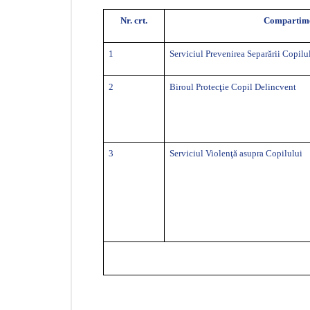
Nr. crt.
Compartim
1
Serviciul Prevenirea Separării Copilu
2
Biroul Protecţie Copil Delincvent
3
Serviciul Violenţă asupra Copilului