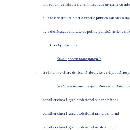
infracţiuni de fals ori a unei infracţiuni săvârşite cu in
·
nu a fost destituită dintr-o funcţie publică sau nu i-a î
·
nu a desfăşurat activitate de poliţie politică, astfel cum 
Condiţii speciale :
Studii pentru toate funcţiile
:
·
studii universitare de licenţă absolvite cu diplomă, re
Vechimea minimă în specialitatea studiilor nec
·
consilier clasa I
grad profesional superior: 9 ani
·
consilier clasa I
grad profesional principal: 5 ani
·
consilier clasa I
grad profesional asistent : 1 an