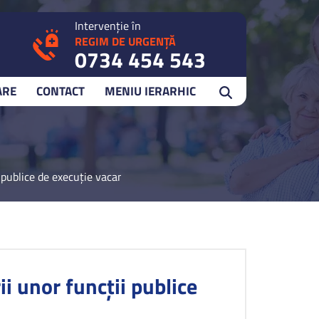
Intervenție în
REGIM DE URGENȚĂ
0734 454 543
ARE
CONTACT
MENIU IERARHIC
 publice de execuţie vacante
i unor funcţii publice