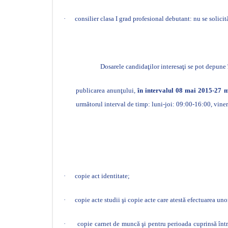
·
consilier clasa I grad profesional debutant: nu se solicit
Dosarele candidaţilor interesaţi se pot depune 
publicarea anunţului,
în intervalul 08 mai 2015-27 m
următorul interval de timp: luni-joi: 09:00-16:00, vine
·
copie act identitate;
·
copie acte studii şi copie acte care atestă efectuarea uno
·
copie carnet de muncă şi pentru perioada cuprinsă într