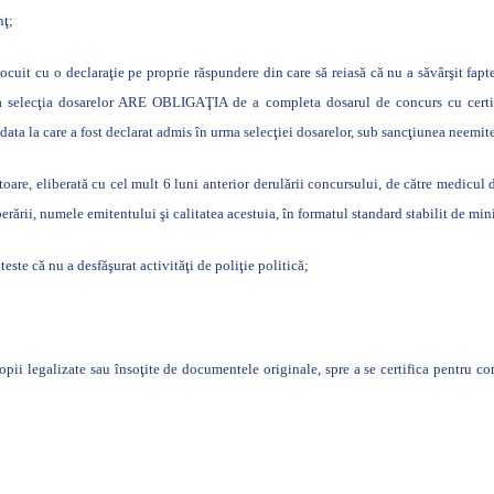
nţ;
nlocuit cu o declaraţie pe proprie răspundere din care să reiasă că nu a săvârşit fap
 la selecţia dosarelor ARE OBLIGAŢIA de a completa dosarul de concurs cu certific
 data la care a fost declarat admis în urma selecţiei dosarelor, sub sancţiunea neemit
oare, eliberată cu cel mult 6 luni anterior derulării concursului, de către medicul d
berării, numele emitentului şi calitatea acestuia, în formatul standard stabilit de mini
este că nu a desfăşurat activităţi de poliţie politică;
opii legalizate sau însoţite de documentele originale, spre a se certifica pentru co