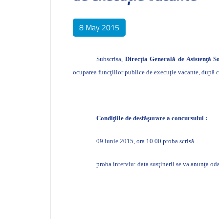
8 May 2015
Subscrisa,
Direcţia Generală de Asistenţă So
ocuparea funcţiilor publice de execuţie vacante, după
Condiţiile de desfăşurare a concursului :
09 iunie 2015, ora 10.00 proba scrisă
proba interviu: data susţinerii se va anunţa odat