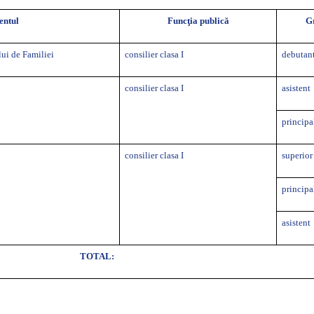
entul
Funcţia publică
G
lui de Familiei
consilier clasa I
debutan
consilier clasa I
asistent
principa
consilier clasa I
superior
principa
asistent
TOTAL: