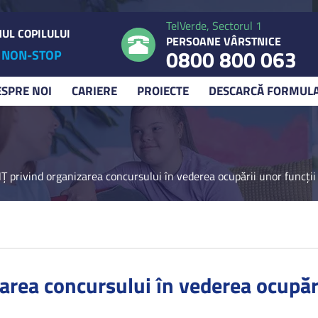
TelVerde, Sectorul 1
UL COPILULUI
PERSOANE VÂRSTNICE
0800 800 063
NON-STOP
ESPRE NOI
CARIERE
PROIECTE
DESCARCĂ FORMUL
 privind organizarea concursului în vederea ocupării unor funcţii
rea concursului în vederea ocupări