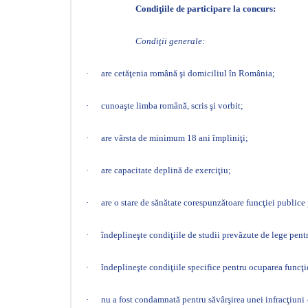
Condiţiile de participare la concurs:
Condiţii generale:
·
are cetăţenia română şi domiciliul în România;
·
cunoaşte limba română, scris şi vorbit;
·
are vârsta de minimum 18 ani împliniţi;
·
are capacitate deplină de exerciţiu;
·
are o stare de sănătate corespunzătoare funcţiei publice
·
îndeplineşte condiţiile de studii prevăzute de lege pent
·
îndeplineşte condiţiile specifice pentru ocuparea funcţi
·
nu a fost condamnată pentru săvârşirea unei infracţiuni co