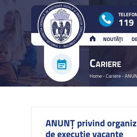
TELEFON
119
ACASĂ
NOUTĂȚI
D
C
ARIERE
Home
-
Cariere
-
ANUNŢ
ANUNŢ privind organiza
de execuţie vacante