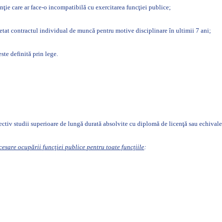
tenţie care ar face-o incompatibilă cu exercitarea funcţiei publice;
ncetat contractul individual de muncă pentru motive disciplinare în ultimii 7 ani;
este definită prin lege.
spectiv studii superioare de lungă durată absolvite cu diplomă de licenţă sau echiv
esare ocupării funcţiei publice pentru toate funcţiile
: