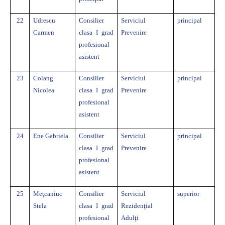
22
Udrescu
Consilier
Serviciul
principal
Carmen
clasa I grad
Prevenire
profesional
asistent
23
Colang
Consilier
Serviciul
principal
Nicolea
clasa I grad
Prevenire
profesional
asistent
24
Ene Gabriela
Consilier
Serviciul
principal
clasa I grad
Prevenire
profesional
asistent
25
Meţcaniuc
Consilier
Serviciul
superior
Stela
clasa I grad
Rezidenţial
profesional
Adulţi