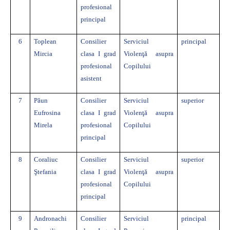
profesional
principal
6
Toplean
Consilier
Serviciul
principal
Mircia
clasa I grad
Violenţă asupra
profesional
Copilului
asistent
7
Păun
Consilier
Serviciul
superior
Eufrosina
clasa I grad
Violenţă asupra
Mirela
profesional
Copilului
principal
8
Coraliuc
Consilier
Serviciul
superior
Ştefania
clasa I grad
Violenţă asupra
profesional
Copilului
principal
9
Andronachi
Consilier
Serviciul
principal