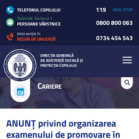
119
TELEFONUL COPILULUI
NON-STOP
TelVerde, Sectorul 1
0800 800 063
PERSOANE VÂRSTNICE
Intervenție în
0734 454 543
REGIM DE URGENȚĂ
DIRECȚIA GENERALĂ
DE ASISTENȚĂ SOCIALĂ ȘI
PROTECȚIA COPILULUI
C
ARIERE
ANUNŢ privind organizarea
examenului de promovare în