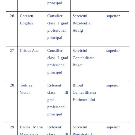
principal
26
Cotescu
Consilier
Serviciul
superior
Bogdan
clasa I grad
Rezidenţial
profesional
Adulţi
principal
27
Cristea Ana
Consilier
Serviciul
superior
clasa I grad
Contabilitate
profesional
Buget
principal
28
Todiraş
Referent
Biroul
superior
Victor
clasa III
Contabilitatea
grad
Patrimoniului
profesional
principal
29
Badea Maria
Referent
Serviciul
superior
Magdalena
clasa III
Registratur
ă,