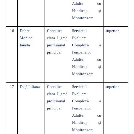
Adulte cu
Handicap şi
Monitorizare
16
Dobre
Consilier
Serviciul
superior
Monica
clasa I grad
Evaluare
Ionela
profesional
Complexă a
principal
Persoanelor
Adulte cu
Handicap şi
Monitorizare
17
Duţă Iuliana
Consilier
Serviciul
superior
clasa I grad
Evaluare
profesional
Complexă a
principal
Persoanelor
Adulte cu
Handicap şi
Monitorizare