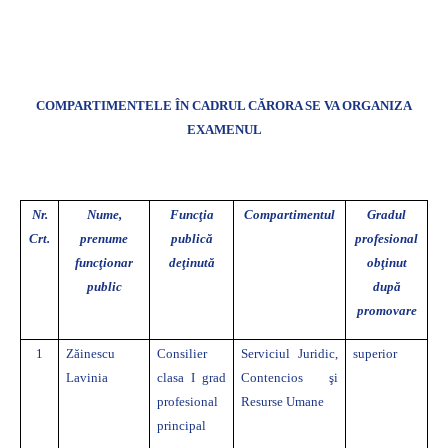
COMPARTIMENTELE ÎN CADRUL CĂRORA SE VA ORGANIZA
EXAMENUL
Nr.
Nume,
Funcţia
Compartimentul
Gradul
Crt.
prenume
publică
profesional
funcţionar
deţinută
obţinut
public
după
promovare
1
Zăinescu
Consilier
Serviciul Juridic,
superior
Lavinia
clasa I grad
Contencios şi
profesional
Resurse Umane
principal