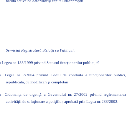
natura activelor, datoriilor şi capitalurilor proprii
Serviciul Registratur
ă, Relaţii cu Publicul:
ü
Legea nr. 188/1999 privind Statutul funcţionarilor publici,
r2
ü
Legea nr. 7/2004 privind Codul de conduită a funcţionarilor publici,
republicată, cu modificări şi completări
ü
Ordonanţa de urgenţă a Guvernului nr. 27/2002 privind reglementarea
activităţii de soluţionare a petiţiilor, aprobată prin Legea nr. 233/2002.