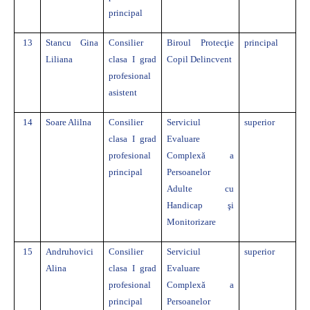
principal
13
Stancu Gina
Consilier
Biroul Protecţie
principal
Liliana
clasa I grad
Copil Delincvent
profesional
asistent
14
Soare Alilna
Consilier
Serviciul
superior
clasa I grad
Evaluare
profesional
Complexă a
principal
Persoanelor
Adulte cu
Handicap şi
Monitorizare
15
Andruhovici
Consilier
Serviciul
superior
Alina
clasa I grad
Evaluare
profesional
Complexă a
principal
Persoanelor