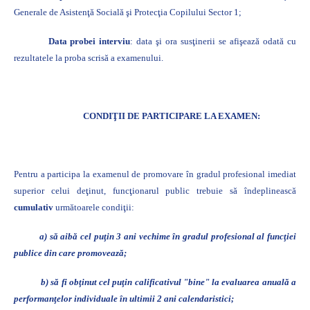
Generale de Asistenţă Socială şi Protecţia Copilului Sector 1;
Data probei interviu
: data şi ora susţinerii se afişează odată cu
rezultatele la proba scrisă a examenului.
CONDIŢII DE PARTICIPARE LA EXAMEN:
Pentru a participa la examenul de promovare în gradul profesional imediat
superior celui deţinut, funcţionarul public trebuie să îndeplinească
cumulativ
următoarele condiţii:
a) să aibă cel puţin 3 ani vechime în gradul profesional al funcţiei
publice din care promovează;
b) să fi obţinut cel puţin calificativul "bine" la evaluarea anuală a
performanţelor individuale în ultimii 2 ani calendaristici;