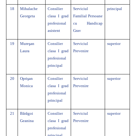
18
Mihalache
Consilier
Serviciul
principal
Georgeta
clasa I grad
Familial Persoane
profesional
cu Handicap
asistent
Grav
19
Mureşan
Consilier
Serviciul
superior
Laura
clasa I grad
Prevenire
profesional
principal
20
Oprişan
Consilier
Serviciul
superior
Monica
clasa I grad
Prevenire
profesional
principal
21
Bărăgoi
Consilier
Serviciul
superior
Geanina
clasa I grad
Prevenire
profesional
principal