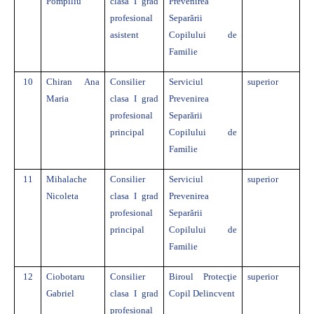
Pompiliu
clasa I grad
Prevenirea
profesional
Separării
asistent
Copilului de
Familie
10
Chiran Ana
Consilier
Serviciul
superior
Maria
clasa I grad
Prevenirea
profesional
Separării
principal
Copilului de
Familie
11
Mihalache
Consilier
Serviciul
superior
Nicoleta
clasa I grad
Prevenirea
profesional
Separării
principal
Copilului de
Familie
12
Ciobotaru
Consilier
Biroul Protecţie
superior
Gabriel
clasa I grad
Copil Delincvent
profesional