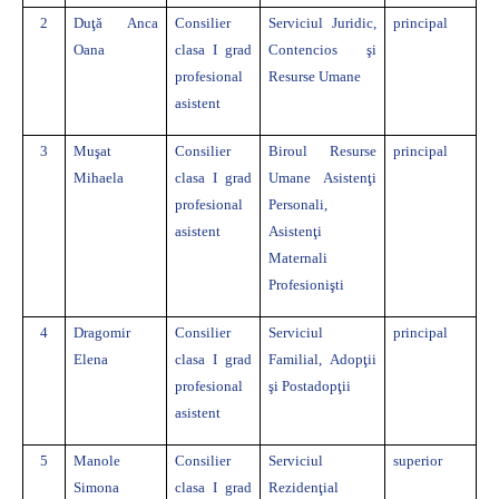
2
Duţă Anca
Consilier
Serviciul Juridic,
principal
Oana
clasa I grad
Contencios şi
profesional
Resurse Umane
asistent
3
Muşat
Consilier
Biroul
Resurse
principal
Mihaela
clasa I grad
Umane Asistenţi
profesional
Personali,
asistent
Asistenţi
Maternali
Profesionişti
4
Dragomir
Consilier
Serviciul
principal
Elena
clasa I grad
Familial, Adopţii
profesional
şi Postadopţii
asistent
5
Manole
Consilier
Serviciul
superior
Simona
clasa I grad
Rezidenţial