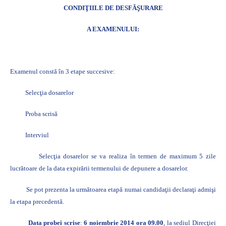
CONDIŢIILE DE DESFĂŞURARE
A EXAMENULUI:
Examenul constă în 3 etape succesive:
Selecţia dosarelor
Proba scrisă
Interviul
Selecţia dosarelor se va realiza în termen de maximum 5 zile
lucrătoare de la data expirării termenului de depunere a dosarelor.
Se pot prezenta la următoarea etapă numai candidaţii declaraţi admişi
la etapa precedentă.
Data probei scrise
:
6 noiembrie 2014 ora 09.00
, la sediul Direcţiei