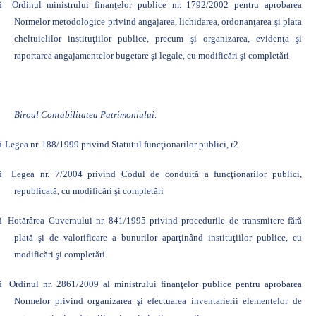
ü
Ordinul ministrului finanţelor publice nr. 1792/2002
pentru aprobarea
Normelor metodologice privind angajarea, lichidarea, ordonanţarea şi plata
cheltuielilor instituţiilor publice, precum şi organizarea, evidenţa şi
raportarea angajamentelor bugetare şi legale, cu modificări şi completări
Biroul Contabilitatea Patrimoniului:
ü
Legea nr. 188/1999 privind Statutul funcţionarilor publici,
r2
ü
Legea nr. 7/2004 privind Codul de conduită a funcţionarilor publici,
republicată, cu modificări şi completări
ü
Hotărârea Guvernului nr. 841/1995
privind procedurile de transmitere fără
plată şi de valorificare a bunurilor aparţinând instituţiilor publice, cu
modificări şi completări
ü
Ordinul nr. 2861/2009 al ministrului finanţelor publice pentru aprobarea
Normelor privind organizarea şi efectuarea inventarierii elementelor de