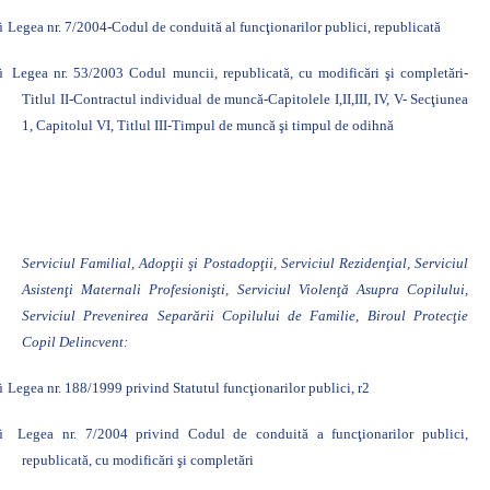
ü
Legea nr. 7/2004-Codul de conduită al funcţionarilor publici, republicată
ü
Legea nr. 53/2003 Codul muncii, republicată, cu modificări şi completări-
Titlul II-Contractul individual de muncă-Capitolele I,II,III, IV, V- Secţiunea
1, Capitolul VI, Titlul III-Timpul de muncă şi timpul de odihnă
Serviciul Familial, Adopţii şi Postadopţii, Serviciul Rezidenţial, Serviciul
Asistenţi Maternali Profesionişti, Serviciul Violenţă Asupra Copilului,
Serviciul Prevenirea Separării Copilului de Familie, Biroul Protecţie
Copil Delincvent:
ü
Legea nr. 188/1999 privind Statutul funcţionarilor publici,
r2
ü
Legea nr. 7/2004 privind Codul de conduită a funcţionarilor publici,
republicată, cu modificări şi completări