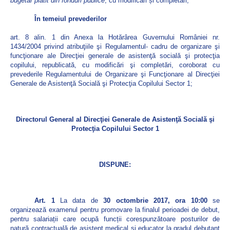
bugetar plătit din fonduri publice
, cu modificări și completări,
În temeiul prevederilor
art. 8 alin. 1 din Anexa la Hotărârea Guvernului României nr.
1434/2004 privind atribuţiile şi Regulamentul- cadru de organizare şi
funcţionare ale Direcţiei generale de asistenţă socială şi protecţia
copilului, republicată, cu modificări şi completări, coroborat cu
prevederile Regulamentului de Organizare şi Funcţionare al Direcţiei
Generale de Asistenţă Socială şi Protecţia Copilului Sector 1;
Directorul General al Direcţiei Generale de Asistenţă Socială şi
Protecţia Copilului Sector 1
DISPUNE:
Art. 1
La data de
30 octombrie 2017, ora 10:00
se
organizează examenul pentru promovare la finalul perioadei de debut,
pentru salariații care ocupă funcții corespunzătoare posturilor de
natură contractuală de asistent medical și educator la gradul debutant