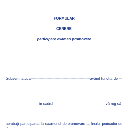
FORMULAR
CERERE
participare examen promovare
Subsemnatul/a----------------------------------------------------având funcția de ---
---
-----------------------------în cadrul -------------------------------------------, vă rog să
aprobați participarea la examenul de promovare la finalul perioadei de