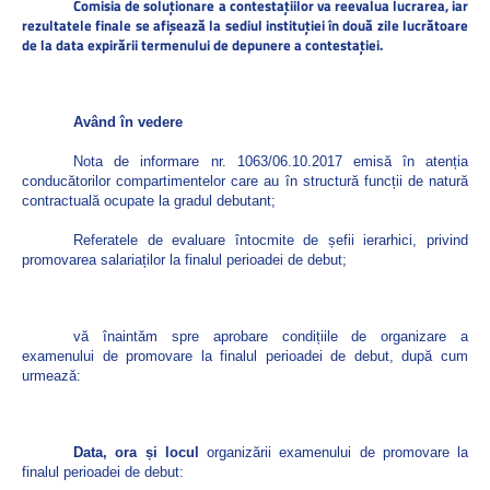
Comisia de soluţionare a contestaţiilor va reevalua lucrarea, iar
rezultatele finale se afişează la sediul instituţiei în două zile lucrătoare
de la data expirării termenului de depunere a contestaţiei.
Având în vedere
Nota de informare nr. 1063/06.10.2017 emisă în atenția
conducătorilor compartimentelor care au în structură funcții de natură
contractuală ocupate la gradul debutant;
Referatele de evaluare întocmite de șefii ierarhici, privind
promovarea salariaților la finalul perioadei de debut;
vă înaintăm spre aprobare condițiile de organizare a
examenului de promovare la finalul perioadei de debut, după cum
urmează:
Data, ora și locul
organizării examenului de promovare la
finalul perioadei de debut: