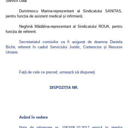
Servicii Odăi
Dumitrescu Marina-reprezentant al Sindicatului SANITAS,
pentru funcția de asistent medical și infirmieră;
Neghină Mădălina-reprezentant al Sindicatului ROUA, pentru
funcția de referent.
Secretariatul comisiilor va fi asigurat de doamna Daniela
Bichir, referent în cadrul Serviciului Juridic, Contencios și Resurse
Umane.
Față de cele ce preced, urmează să dispuneți.
DISPOZIȚIA NR.
Având în vedere
Nota de informare nr. 1063/06.10.2017 emisă în atenția