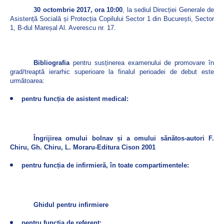
30 octombrie 2017, ora 10:00
, la sediul Direcției Generale de
Asistență Socială și Protecția Copilului Sector 1 din București, Sector
1, B-dul Mareșal Al. Averescu nr. 17.
Bibliografia
pentru susținerea examenului de promovare în
grad/treaptă ierarhic superioare la finalul perioadei de debut este
următoarea:
pentru funcția de asistent medical:
Îngrijirea omului bolnav și a omului sănătos-autori F.
Chiru, Gh. Chiru, L. Moraru-Editura Cison 2001
pentru funcția de infirmieră, în toate compartimentele:
Ghidul pentru infirmiere
pentru funcția de referent: