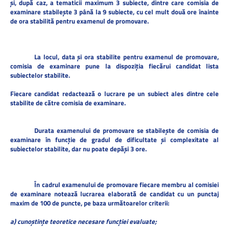
şi, după caz, a tematicii maximum 3 subiecte, dintre care comisia de
examinare stabileşte 3 până la 9 subiecte, cu cel mult două ore înainte
de ora stabilită pentru examenul de promovare.
La locul, data şi ora stabilite pentru examenul de promovare,
comisia de examinare pune la dispoziţia fiecărui candidat lista
subiectelor stabilite.
Fiecare candidat redactează o lucrare pe un subiect ales dintre cele
stabilite de către comisia de examinare.
Durata examenului de promovare se stabileşte de comisia de
examinare în funcţie de gradul de dificultate şi complexitate al
subiectelor stabilite, dar nu poate depăşi 3 ore.
În cadrul examenului de promovare fiecare membru al comisiei
de examinare notează lucrarea elaborată de candidat cu un punctaj
maxim de 100 de puncte, pe baza următoarelor criterii:
a) cunoştinţe teoretice necesare funcţiei evaluate;