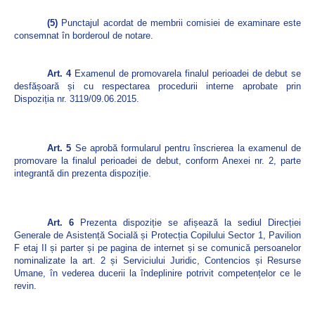
(5)
Punctajul acordat de membrii comisiei de examinare este
consemnat în borderoul de notare.
Art. 4
Examenul de promovarela finalul perioadei de debut se
desfășoară și cu respectarea procedurii interne aprobate prin
Dispoziția nr. 3119/09.06.2015.
Art. 5
Se aprobă formularul pentru înscrierea la examenul de
promovare la finalul perioadei de debut, conform Anexei nr. 2, parte
integrantă din prezenta dispoziție.
Art. 6
Prezenta dispoziție se afișează la sediul Direcției
Generale de Asistență Socială și Protecția Copilului Sector 1, Pavilion
F etaj II și parter și pe pagina de internet și se comunică persoanelor
nominalizate la art. 2 și Serviciului Juridic, Contencios și Resurse
Umane, în vederea ducerii la îndeplinire potrivit competențelor ce le
revin.