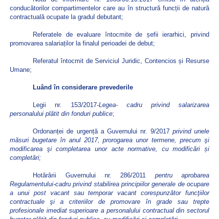
conducătorilor compartimentelor care au în structură funcții de natură
contractuală ocupate la gradul debutant;
Referatele de evaluare întocmite de șefii ierarhici, privind
promovarea salariaților la finalul perioadei de debut;
Referatul întocmit de Serviciul Juridic, Contencios și Resurse
Umane;
Luând în considerare prevederile
Legii nr. 153/2017-
Legea- cadru privind salarizarea
personalului plătit din fonduri publice
;
Ordonanței de urgență a Guvernului nr. 9/2017
privind unele
măsuri bugetare în anul 2017, prorogarea unor termene, precum şi
modificarea şi completarea unor acte normative, cu modificări și
completări;
Hotărârii Guvernului nr. 286/2011
pentru aprobarea
Regulamentului-cadru privind stabilirea principiilor generale de ocupare
a unui post vacant sau temporar vacant corespunzător funcţiilor
contractuale şi a criteriilor de promovare în grade sau trepte
profesionale imediat superioare a personalului contractual din sectorul