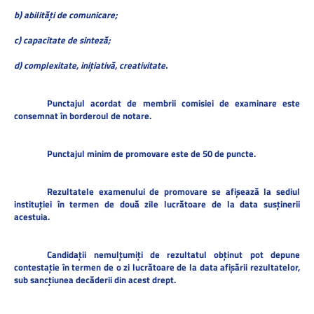
b) abilităţi de comunicare;
c) capacitate de sinteză;
d) complexitate, iniţiativă, creativitate.
Punctajul acordat de membrii comisiei de examinare este
consemnat în borderoul de notare.
Punctajul minim de promovare este de 50 de puncte.
Rezultatele examenului de promovare se afişează la sediul
instituţiei în termen de două zile lucrătoare de la data susţinerii
acestuia.
Candidaţii nemulţumiţi de rezultatul obţinut pot depune
contestaţie în termen de o zi lucrătoare de la data afişării rezultatelor,
sub sancţiunea decăderii din acest drept.