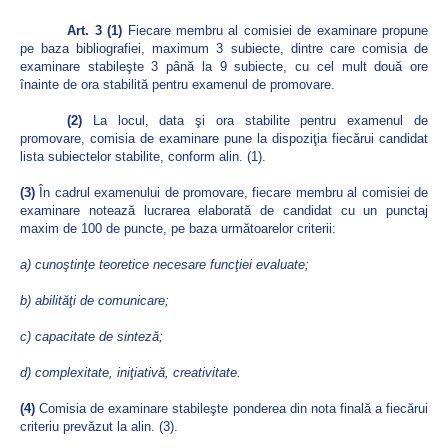
Art. 3 (1)
Fiecare membru al comisiei de examinare propune
pe baza bibliografiei, maximum 3 subiecte, dintre care comisia de
examinare stabileşte 3 până la 9 subiecte, cu cel mult două ore
înainte de ora stabilită pentru examenul de promovare.
(2)
La locul, data şi ora stabilite pentru examenul de
promovare, comisia de examinare pune la dispoziţia fiecărui candidat
lista subiectelor stabilite, conform alin. (1).
(3)
În cadrul examenului de promovare, fiecare membru al comisiei de
examinare notează lucrarea elaborată de candidat cu un punctaj
maxim de 100 de puncte, pe baza următoarelor criterii:
a) cunoştinţe teoretice necesare funcţiei evaluate;
b) abilităţi de comunicare;
c) capacitate de sinteză;
d) complexitate, iniţiativă, creativitate.
(4)
Comisia de examinare stabileşte ponderea din nota finală a fiecărui
criteriu prevăzut la alin. (3).