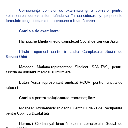
Componența comisiei de examinare și a comisiei pentru
soluționarea contestațiilor, lu
ându-se în considerare și propunerile
formulate de șefii ierarhici, se propune a fi următoarea:
Comisia de examinare:
Hamouche Mirela
-
medic Complexul Social de Servicii Jiului
Bîrchi Eugen-șef centru în cadrul Complexului Social de
Servicii Odăi
Mateeaș Mariana-reprezentant Sindicat SANITAS, pentru
funcția de asistent medical și infirmieră;
Butan Adrian-reprezentant Sindicat ROUA, pentru funcția de
referent.
Comisia pentru soluționarea contestațiilor:
Moșneag Ivona-medic în cadrul Centrului de Zi de Recuperare
pentru Copil cu Dizabilități
Hurmuzi Cristina-șef birou în cadrul complexuluI Social de