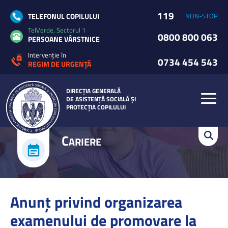
119
TELEFONUL COPILULUI
NON-STOP
TelVerde, Sectorul 1
0800 800 063
PERSOANE VÂRSTNICE
Intervenție în
0734 454 543
REGIM DE URGENȚĂ
DIRECȚIA GENERALĂ
DE ASISTENȚĂ SOCIALĂ ȘI
PROTECȚIA COPILULUI
C
ARIERE
Anunț privind organizarea
examenului de promovare la