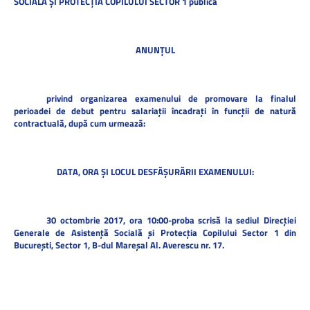
SOCIALĂ ȘI PROTECȚIA COPILULUI SECTOR 1
publică
ANUNȚUL
privind organizarea examenului de promovare la finalul
perioadei de debut pentru salariații încadrați în funcții de natură
contractuală, după cum urmează:
DATA, ORA ȘI LOCUL DESFĂȘURĂRII EXAMENULUI:
30 octombrie 2017, ora 10:00-proba scrisă
la sediul Direcției
Generale de Asistență Socială și Protecția Copilului Sector 1 din
București, Sector 1, B-dul Mareșal Al. Averescu nr. 17.