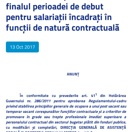
finalul perioadei de debut
pentru salariații încadrați în
funcții de natură contractuală
13 Oct 2017
ANUNȚ
1
În conformitate cu prevederile art. 41
din Hotărârea
Guvernului nr.
286/2011
pentru aprobarea Regulamentului-cadru
privind stabilirea principiilor generale de ocupare a unui post vacant sau
temporar vacant corespunzător funcţiilor contractuale şi a criteriilor de
promovare în grade sau trepte profesionale imediat superioare a
personalului contractual din sectorul bugetar plătit din fonduri publice
,
cu modificări și completări,
DIRECȚIA GENERALĂ DE ASISTENȚĂ