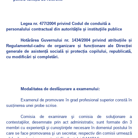
Legea nr. 477/2004
privind Codul de conduită a
personalului contractual din autorităţile şi instituţiile publice
Hotărârea Guvernului nr. 1434/2004 privind atribuțiile și
Regulamentul-cadru de organizare și funcționare ale Direcției
generale de asistență socială și protecția copilului, republicată,
cu modificări și completări.
Modalitatea de desfășurare a examenului:
Examenul de promovare în grad profesional superior constă în
susținerea
unei probe scrise.
Comisia de examinare şi comisia de soluţionare a
contestaţiilor, desemnate prin act administrativ, sunt formate din 3
membri cu experienţă şi cunoştinţele necesare în domeniul postului în
care se face promovarea şi un secretar, respectiv din comisii urmează