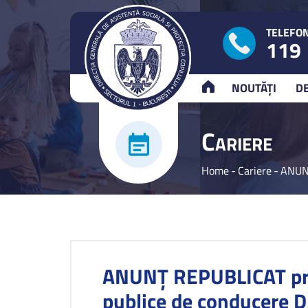
TELEFON
119
ACASĂ
NOUTĂȚI
D
C
ARIERE
Home
-
Cariere
-
ANUNŢ
ANUNŢ REPUBLICAT privi
publice de conducere D