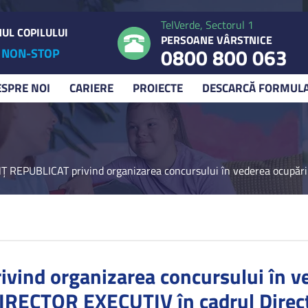
TelVerde, Sectorul 1
UL COPILULUI
PERSOANE VÂRSTNICE
0800 800 063
NON-STOP
ESPRE NOI
CARIERE
PROIECTE
DESCARCĂ FORMUL
 REPUBLICAT privind organizarea concursului în vederea ocupării f
nd organizarea concursului în ved
IRECTOR EXECUTIV în cadrul Direcţi