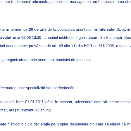
itare în domeniul administraţiei publice, management ori în specialitatea studi
pune în termen de
20
de zile
de la publicarea anunţului,
în intervalul 01 april
tervalul orar 08:00-13:30
, la sediul instituţiei organizatoare din Bucureşti, Se
ind documentele prevăzute de art. 49 alin. (1) din HGR nr. 611/2008, respecti
tuţia organizatoare prin secretarul comisiei de concurs;
efectuarea unor specializări sau perfecţionări;
cuprinsă între 01.01.2011 până în prezent, adeverinţă care să ateste vechim
ntat, ataşat prezentului anunţ;
r poate fi înlocuit cu o declaraţie pe proprie răspundere din care să reiasă că