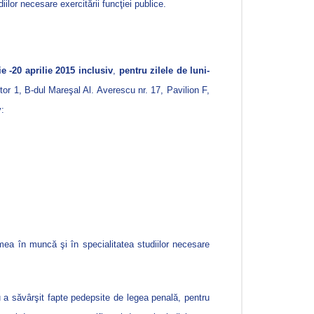
ilor necesare exercitării funcţiei publice.
ie -20 aprilie 2015 inclusiv
,
pentru zilele de luni-
ctor 1, B-dul Mareşal Al. Averescu nr. 17, Pavilion F,
v:
ea în muncă şi în specialitatea studiilor necesare
 nu a săvârşit fapte pedepsite de legea penală, pentru