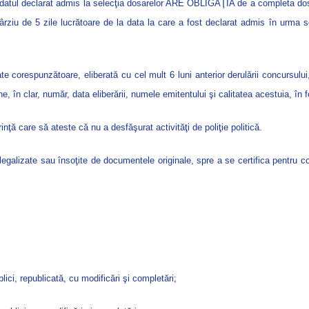
didatul declarat admis la selecţia dosarelor ARE OBLIGAŢIA de a completa dosa
ârziu de 5 zile lucrătoare de la data la care a fost declarat admis în urma s
e corespunzătoare, eliberată cu cel mult 6 luni anterior derulării concursului
ne, în clar, număr, data eliberării, numele emitentului şi calitatea acestuia, în 
nţă care să ateste că nu a desfăşurat activităţi de poliţie politică.
 legalizate sau însoţite de documentele originale, spre a se certifica pentru co
lici, republicată, cu modificări şi completări;