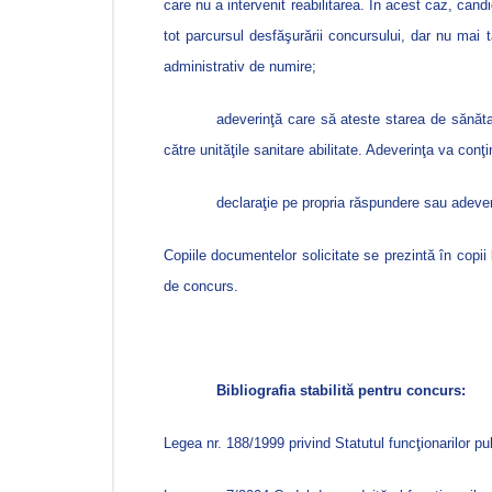
care nu a intervenit reabilitarea. În acest caz, can
tot parcursul desfăşurării concursului, dar nu mai t
administrativ de numire;
adeverinţă care să ateste starea de sănătat
către unităţile sanitare abilitate. Adeverinţa va conţi
declaraţie pe propria răspundere sau adeveri
Copiile documentelor solicitate se prezintă în copii
de concurs.
Bibliografia stabilită pentru concurs:
Legea nr. 188/1999 privind Statutul funcţionarilor pub