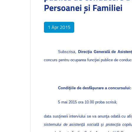
Persoanei şi Familiei
1 Apr 2015
Subscrisa,
Direcţia Generală de Asisten
concurs pentru
ocuparea funcţiei publice de condu
Condiţiile de desfăşurare a concursului:
5 mai 2015 ora 10.00 proba scrisă;
data susţinerii interviului se va anunţa odată cu afi
sistemului de asistenţă socială şi protecţia copi