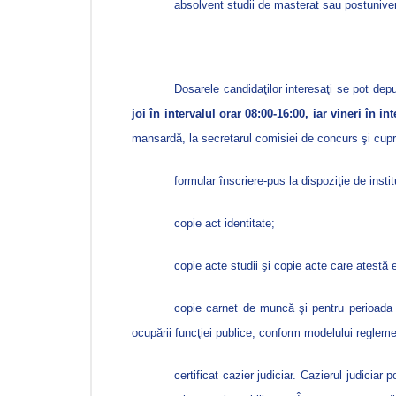
absolvent studii de masterat sau postunivers
Dosarele candidaţilor interesaţi se pot de
joi în intervalul orar 08:00-16:00, iar vineri în in
mansardă, la secretarul comisiei de concurs şi cupr
formular înscriere-pus la dispoziţie de insti
copie act identitate;
copie acte studii şi copie acte care atestă 
copie carnet de muncă şi pentru perioada 
ocupării funcţiei publice, conform modelului regleme
certificat cazier judiciar. Cazierul judicia