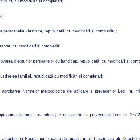
publici, cu modificări şi completări;
e;
a persoanelor vârstnice, republicată, cu modificări şi completări ;
antat, cu modificări şi completări ;
ovarea drepturilor persoanelor cu handicap, republicată, cu modificări şi compl
usţinerea familiei, republicată cu modificări şi completări;
 aprobarea Normelor metodologice de aplicare a prevederilor Legii nr. 448
probarea Normelor metodologice de aplicare a prevederilor Legii nr. 277/20
atribuţiile şi Regulamentul-cadru de organizare şi funcţionare ale Direcţiei g