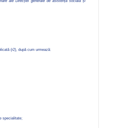
nare ale Direcției generale de asistență socială și
ublicată (r2), după cum urmează:
 specialitate;