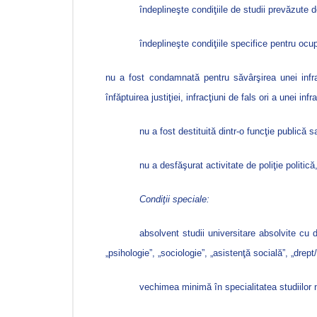
îndeplineşte condiţiile de studii prevăzute d
îndeplineşte condiţiile specifice pentru ocup
nu a fost condamnată pentru săvârşirea unei infracţ
înfăptuirea justiţiei, infracţiuni de fals ori a unei i
nu a fost destituită dintr-o funcţie publică 
nu a desfăşurat activitate de poliţie politică
Condiţii speciale:
absolvent studii universitare absolvite cu 
„psihologie”, „sociologie”, „asistenţă socială”, „drept/ş
vechimea minimă în specialitatea studiilor n