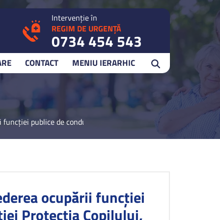
Intervenție în
REGIM DE URGENȚĂ
0734 454 543
ARE
CONTACT
MENIU IERARHIC
uncţiei publice de conducere DIRECTOR EXECUTIV în cadrul Direcţie
erea ocupării funcţiei
ei Protecţia Copilului,