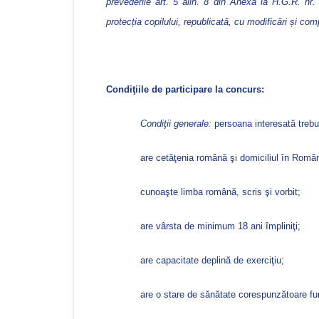
prevederile art. 5 alin. 8 din Anexa la H.G.R. nr.
protecția copilului, republicată, cu modificări și comp
Condiţiile de participare la concurs:
Condiţii generale:
persoana interesată trebui
are cetăţenia română şi domiciliul în Român
cunoaşte limba română, scris şi vorbit;
are vârsta de minimum 18 ani împliniţi;
are capacitate deplină de exerciţiu;
are o stare de sănătate corespunzătoare fu