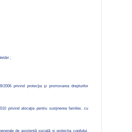
etări ;
/2006 privind protecţia şi promovarea drepturilor
10 privind alocaţia pentru susţinerea familiei, cu
enerale de asistenţă socială şi protecţia copilului,