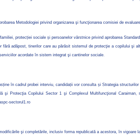
probarea Metodologiei privind organizarea şi funcţionarea comisiei de evaluar
familiei, protecției sociale și persoanelor vârstnice
privind aprobarea Standarde
fără adăpost, tinerilor care au părăsit sistemul de protecţie a copilului şi alt
erviciilor acordate în sistem integrat şi cantinelor sociale.
ține în cadrul probei interviu, candidații vor consulta și Strategia structurilo
lă şi Protecţia Copilului Sector 1 şi Complexul Multifuncţional Caraiman, 
gaspc-sectorul1.ro
dificările şi completările, inclusiv forma republicată a acestora, în vigoare l