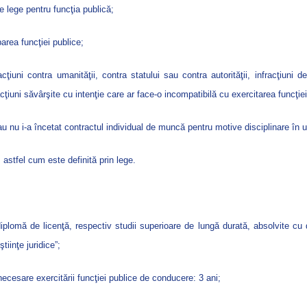
e lege pentru funcţia publică;
area funcţiei publice;
iuni contra umanităţii, contra statului sau contra autorităţii, infracţiuni de
nfracţiuni săvârşite cu intenţie care ar face-o incompatibilă cu exercitarea funcţie
sau nu i-a încetat contractul individual de muncă pentru motive disciplinare în ul
, astfel cum este definită prin lege.
diplomă de licenţă, respectiv studii superioare de lungă durată, absolvite cu
tiinţe juridice”;
ecesare exercitării funcţiei publice de conducere: 3 ani;