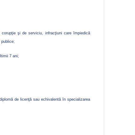
 corupţie şi de serviciu, infracţiuni care împiedică
i publice;
timii 7 ani;
 diplomă de licenţă sau echivalentă în specializarea