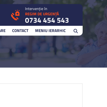
Intervenție în
REGIM DE URGENȚĂ
0734 454 543
ARE
CONTACT
MENIU IERARHIC