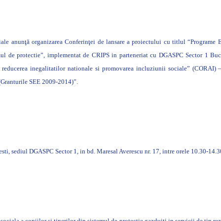
ciale anunţă organizarea Conferinţei de lansare a proiectului cu titlul “Progra
temul de protectie”, implementat de CRIPS in parteneriat cu DGASPC Sector 1 Buc
entru reducerea inegalitatilor nationale si promovarea incluziunii sociale” (CO
(Granturile SEE 2009-2014)”.
esti, sediul DGASPC Sector 1, in bd. Maresal Averescu nr. 17, intre orele 10.30-14.3
ociala a copiilor si tinerilor din sistemul de protectie gazduiti in servicii de tip r