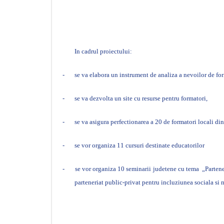
In cadrul proiectului:
-
se va elabora un instrument de analiza a nevoilor de fo
-
se va dezvolta un site cu resurse pentru formatori,
-
se va asigura perfectionarea a 20 de formatori locali 
-
se vor organiza 11 cursuri destinate educatorilor
-
se vor organiza 10 seminarii judetene cu tema
„Partene
parteneriat public-privat pentru incluziunea sociala si n