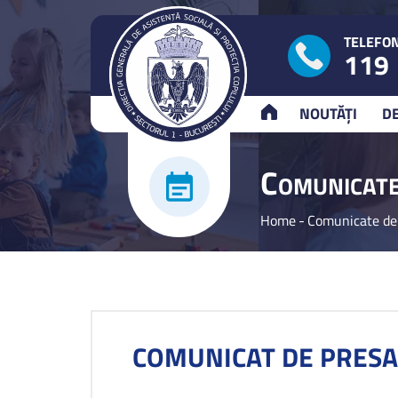
TELEFON
119
ACASĂ
NOUTĂȚI
D
C
OMUNICATE
Home
-
Comunicate de
COMUNICAT DE PRESA 