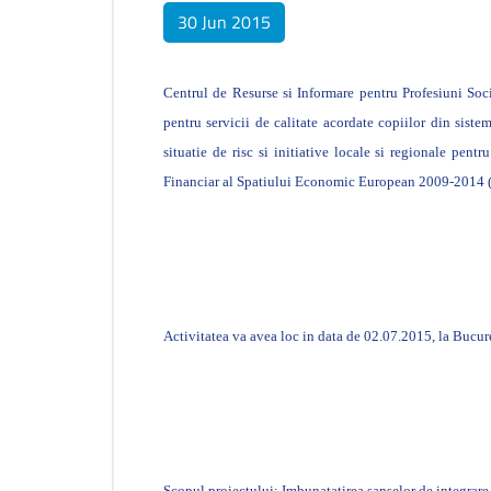
30 Jun 2015
Centrul de Resurse si Informare pentru Profesiuni So
pentru servicii de calitate acordate copiilor din sis
situatie de risc si initiative locale si regionale p
Financiar al Spatiului Economic European 2009-2014 
Activitatea va avea loc in data de 02.07.2015, la Bucur
Scopul proiectului: Imbunatatirea sanselor de integrare s