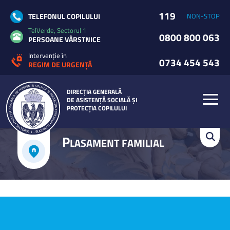
119
TELEFONUL COPILULUI
NON-STOP
TelVerde, Sectorul 1
0800 800 063
PERSOANE VÂRSTNICE
Intervenție în
0734 454 543
REGIM DE URGENȚĂ
DIRECȚIA GENERALĂ
DE ASISTENȚĂ SOCIALĂ ȘI
PROTECȚIA COPILULUI
P
LASAMENT FAMILIAL