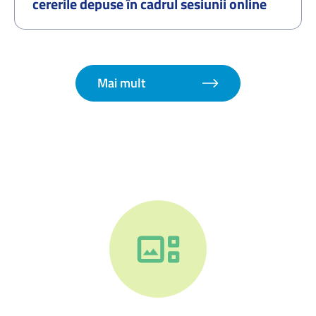
cererile depuse în cadrul sesiunii online
organizate în perioada 01.07.2026–
07.07.2026 și procedura de redistribuire a
cererilor pentru locurile disponibile –
septembrie 2026
Mai mult