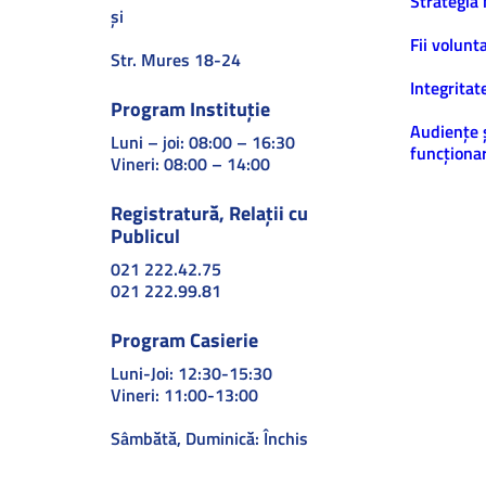
Strategia 
și
Fii volunt
Str. Mures 18-24
Integritat
Program Instituție
Audiențe 
Luni – joi: 08:00 – 16:30
funcționar
Vineri: 08:00 – 14:00
Registratură, Relații cu
Publicul
021 222.42.75
021 222.99.81
Program Casierie
Luni-Joi: 12:30-15:30
Vineri: 11:00-13:00
Sâmbătă, Duminică: Închis