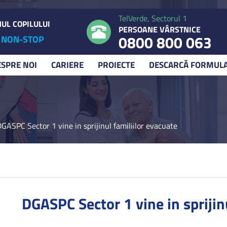
TelVerde, Sectorul 1
UL COPILULUI
PERSOANE VÂRSTNICE
0800 800 063
NON-STOP
ESPRE NOI
CARIERE
PROIECTE
DESCARCĂ FORMUL
GASPC Sector 1 vine in sprijinul familiilor evacuate
DGASPC Sector 1 vine in sprijin