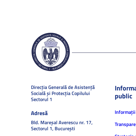
Informa
Direcţia Generală de Asistenţă
Socială şi Protecţia Copilului
public
Sectorul 1
Informaţii
Adresă
Bld. Mareşal Averescu nr. 17,
Transpare
Sectorul 1, Bucureşti