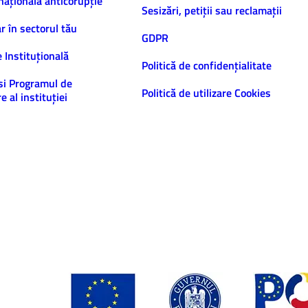
națională anticorupție
Sesizări, petiţii sau reclamații
ar în sectorul tău
GDPR
e Instituțională
Politică de confidenţialitate
și Programul de
Politică de utilizare Cookies
e al instituției