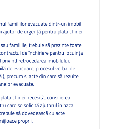
nul familiilor evacuate dintr-un imobil
i ajutor de urgenţă pentru plata chiriei.
sau familiile, trebuie să prezinte toate
ontractul de închiriere pentru locuinţa
 privind retrocedarea imobilului,
cabilă de evacuare, procesul verbal de
 ), precum şi acte din care să rezulte
anelor evacuate.
lata chiriei necesită, consilierea
tru care se solicită ajutorul în baza
 trebuie să dovedească cu acte
mijloace proprii.