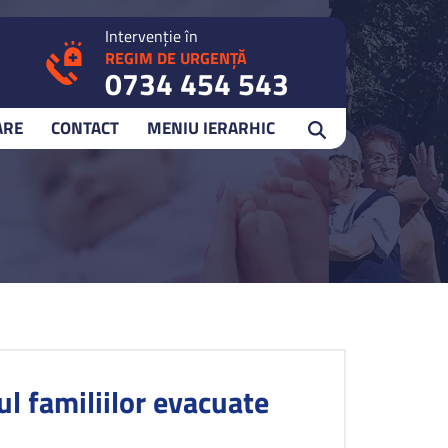
Intervenție în
REGIM DE URGENȚĂ
0734 454 543
ARE
CONTACT
MENIU IERARHIC
ul familiilor evacuate