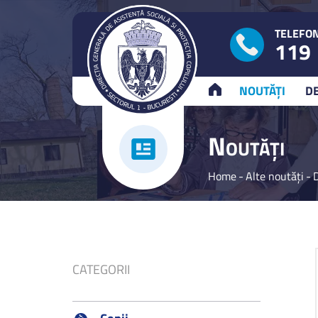
TELEFON
119
ACASĂ
NOUTĂȚI
D
N
OUTĂȚI
Home
-
Alte noutăți
-
D
CATEGORII