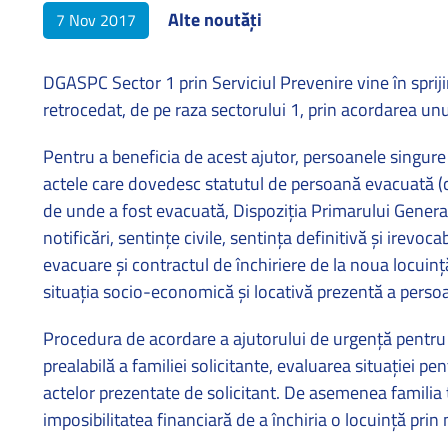
Alte noutăți
7 Nov 2017
DGASPC Sector 1 prin Serviciul Prevenire vine în spriji
retrocedat, de pe raza sectorului 1, prin acordarea unu
Pentru a beneficia de acest ajutor, persoanele singure 
actele care dovedesc statutul de persoană evacuată (c
de unde a fost evacuată, Dispoziţia Primarului General
notificări, sentinţe civile, sentinţa definitivă şi irevo
evacuare şi contractul de închiriere de la noua locuinţă
situaţia socio-economică şi locativă prezentă a perso
Procedura de acordare a ajutorului de urgenţă pentru p
prealabilă a familiei solicitante, evaluarea situaţiei pen
actelor prezentate de solicitant. De asemenea familia
imposibilitatea financiară de a închiria o locuinţă prin 