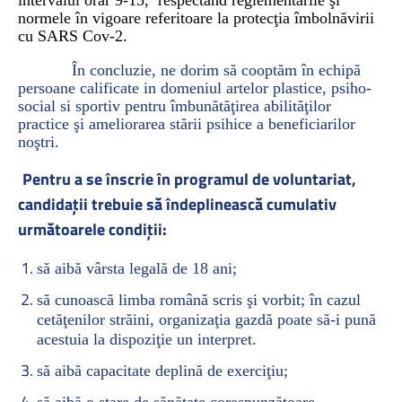
intervalul orar 9-15,
respectând reglementările şi
normele în vigoare referitoare la protecţia îmbolnăvirii
cu SARS Cov-2.
În concluzie, ne dorim să cooptăm în echipă
persoane calificate in domeniul artelor plastice, psiho-
social si sportiv pentru îmbunătăţirea abilităţilor
practice şi ameliorarea stării psihice a beneficiarilor
noştri.
Pentru a se înscrie în programul de voluntariat,
candidaţii trebuie să îndeplinească cumulativ
următoarele condiţii:
să aibă vârsta legală de 18 ani;
să cunoască limba română scris şi vorbit; în cazul
cetăţenilor străini, organizaţia gazdă poate să-i pună
acestuia la dispoziţie un interpret.
să aibă capacitate deplină de exerciţiu;