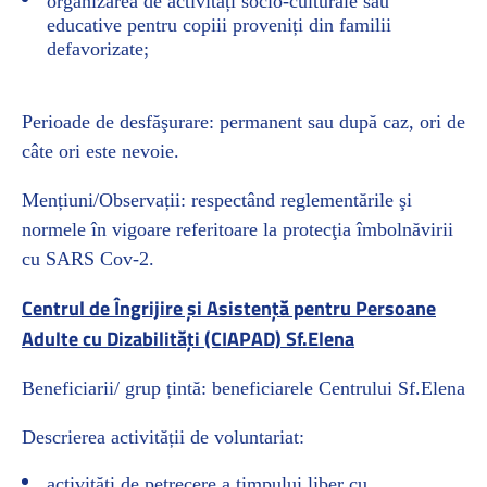
organizarea de activități socio-culturale sau
educative pentru copiii proveniți din familii
defavorizate;
Perioade de desfăşurare: permanent sau după caz, ori de
câte ori este nevoie.
Mențiuni/Observații: respectând reglementările şi
normele în vigoare referitoare la protecţia îmbolnăvirii
cu SARS Cov-2.
Centrul de Îngrijire și Asistență pentru Persoane
Adulte cu Dizabilități (CIAPAD) Sf.Elena
Beneficiarii/ grup țintă: beneficiarele Centrului Sf.Elena
Descrierea activității de voluntariat:
activități de petrecere a timpului liber cu