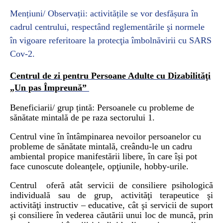
Mențiuni/ Observații: activitățile se vor desfășura în
cadrul centrului, respectând reglementările şi normele
în vigoare referitoare la protecţia îmbolnăvirii cu SARS
Cov-2.
Centrul de zi pentru Persoane Adulte cu Dizabilităţi
„Un pas Împreună”
Beneficiarii/ grup țintă: Persoanele
cu probleme de
sănătate mintală
de pe raza sectorului 1.
Centrul vine în întâmpinarea nevoilor persoanelor cu
probleme de sănătate mintală, creându-le un cadru
ambiental propice manifestării libere, în care își pot
face cunoscute doleanţele, opţiunile, hobby-urile.
Centrul
oferă atât servicii de consiliere psihologică
individuală sau de grup, activităţi terapeutice şi
activităţi instructiv – educative, cât şi servicii de suport
şi consiliere în vederea căutării unui loc de muncă, prin