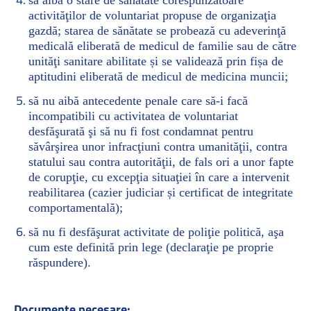
să aibă o stare de sănătate corespunzătoare
activităţilor de voluntariat propuse de organizaţia
gazdă; starea de sănătate se probează cu adeverinţă
medicală eliberată de medicul de familie sau de către
unităţi sanitare abilitate și se validează prin fișa de
aptitudini eliberată de medicul de medicina muncii;
să nu aibă antecedente penale care să-i facă
incompatibili cu activitatea de voluntariat
desfăşurată şi să nu fi fost condamnat pentru
săvârşirea unor infracţiuni contra umanităţii, contra
statului sau contra autorităţii, de fals ori a unor fapte
de corupţie, cu excepţia situaţiei în care a intervenit
reabilitarea (cazier judiciar și certificat de integritate
comportamentală);
să nu fi desfăşurat activitate de poliţie politică, aşa
cum este definită prin lege (declaraţie pe proprie
răspundere).
Documente necesare: