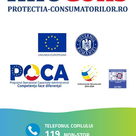
TELEFONUL COPILULUI
119
NON-STOP