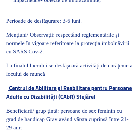
împachetare- obiecte de îmbrăcăminte;
Perioade de desfăşurare: 3-6 luni.
Mențiuni/ Observații: respectând reglementările şi
normele în vigoare referitoare la protecţia îmbolnăvirii
cu SARS Cov-2.
La finalul lucrului se desfăşoară activităţi de curăţenie a
locului de muncă
Centrul de Abilitare și Reabilitare pentru Persoane
Adulte cu Dizabilități (CAbR) Stejărel
Beneficiarii/ grup țintă: persoane de sex feminin cu
grad de handicap Grav având vârsta cuprinsă între 21-
29 ani;