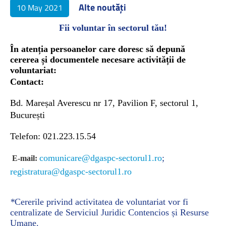
Alte noutăți
10 May 2021
Fii voluntar în sectorul tău!
În atenția persoanelor care doresc să depună
cererea și documentele necesare activității de
voluntariat:
Contact:
Bd. Mareșal Averescu nr 17, Pavilion F, sectorul 1,
București
Telefon: 021.223.15.54
comunicare@dgaspc-sectorul1.ro
;
E-mail:
registratura@dgaspc-sectorul1.ro
*
Cererile privind activitatea de voluntariat vor fi
centralizate de Serviciul Juridic Contencios și Resurse
Umane.