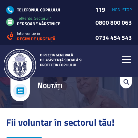
119
TELEFONUL COPILULUI
NON-STOP
TelVerde, Sectorul 1
0800 800 063
PERSOANE VÂRSTNICE
Intervenție în
0734 454 543
REGIM DE URGENȚĂ
DIRECȚIA GENERALĂ
DE ASISTENȚĂ SOCIALĂ ȘI
PROTECȚIA COPILULUI
N
OUTĂȚI
Fii voluntar în sectorul tău!