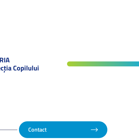
RIA
cţia Copilului
Contact