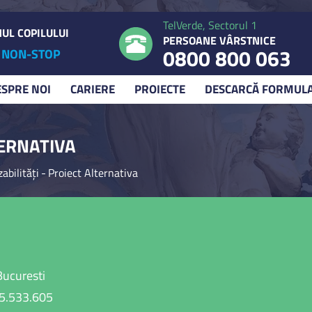
TelVerde, Sectorul 1
UL COPILULUI
PERSOANE VÂRSTNICE
0800 800 063
NON-STOP
ESPRE NOI
CARIERE
PROIECTE
DESCARCĂ FORMUL
TERNATIVA
abilități
-
Proiect Alternativa
 Bucuresti
35.533.605