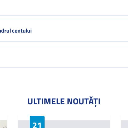
adrul centului
ULTIMELE NOUTĂȚI
21