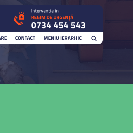
Intervenție în
REGIM DE URGENȚĂ
0734 454 543
ARE
CONTACT
MENIU IERARHIC