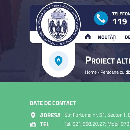
TELEFON
119
ACASĂ
NOUTĂȚI
D
P
ROIECT AL
Home
-
Persoane cu diz
DATE DE CONTACT
ADRESA
Str. Fortunei nr. 51, Sector 1,
TEL
Tel. 021.668.20.27; Mobil 07