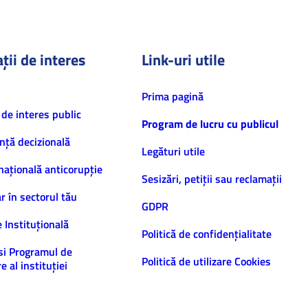
ții de interes
Link-uri utile
Prima pagină
 de interes public
Program de lucru cu publicul
nță decizională
Legături utile
națională anticorupție
Sesizări, petiţii sau reclamații
ar în sectorul tău
GDPR
e Instituțională
Politică de confidenţialitate
și Programul de
Politică de utilizare Cookies
e al instituției