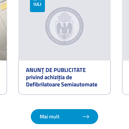
IULIE
ANUNŢ DE PUBLICITATE
privind achiziţia de
Defibrilatoare Semiautomate
Portabile
Mai mult