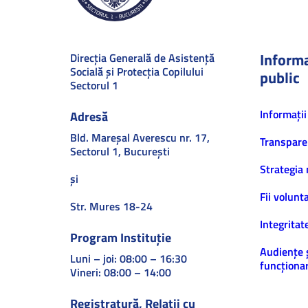
Informa
Direcţia Generală de Asistenţă
Socială şi Protecţia Copilului
public
Sectorul 1
Informaţii
Adresă
Bld. Mareşal Averescu nr. 17,
Transpare
Sectorul 1, Bucureşti
Strategia 
și
Fii volunt
Str. Mures 18-24
Integritat
Program Instituție
Audiențe 
Luni – joi: 08:00 – 16:30
funcționar
Vineri: 08:00 – 14:00
Registratură, Relații cu