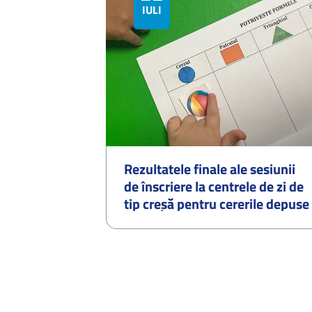
IULIE
portul
Rezultatele finale ale sesiunii
lor din
de înscriere la centrele de zi de
ila Triaj
tip creșă pentru cererile depuse
în cadrul sesiunii online
organizate în perioada
01.07.2026–07.07.2026 și
procedura de redistribuire a
cererilor pentru locurile
disponibile – septembrie 2026