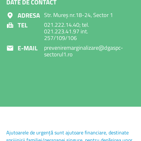
DATE DE CONTACT
ADRESA
Str. Mureș nr.18-24, Sector 1
TEL
021.222.14.40; tel.
021.223.41.97 int.
257/109/106
E-MAIL
preveniremarginalizare@dgaspc-
sectorul1.ro
Ajutoarele de urgență sunt ajutoare financiare, destinate
sprijinirii familiei/persoanei singure, pentru depășirea unor