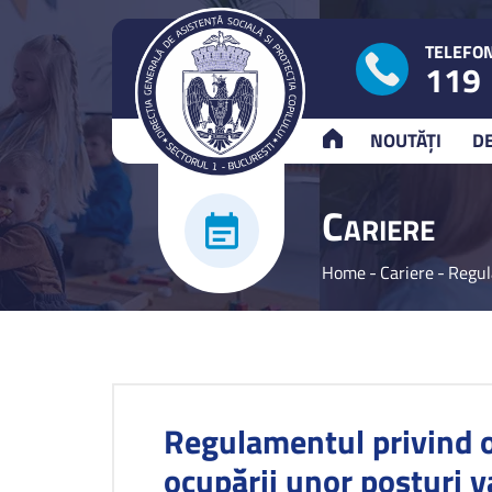
TELEFON
119
ACASĂ
NOUTĂȚI
D
C
ARIERE
Home
-
Cariere
-
Regul
Regulamentul privind o
ocupării unor posturi 