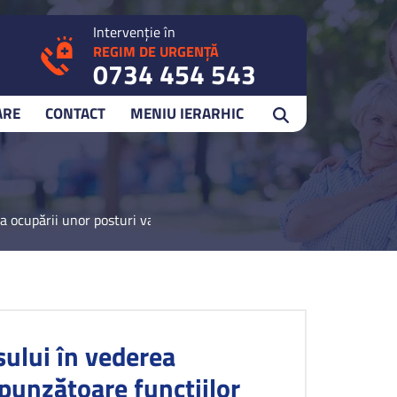
Intervenție în
REGIM DE URGENȚĂ
0734 454 543
ARE
CONTACT
MENIU IERARHIC
 ocupării unor posturi vacante sau temporar vacante corespunzătoar
ului în vederea
punzătoare funcțiilor