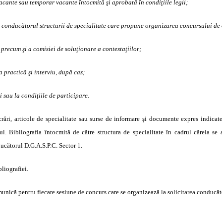
acante sau temporar vacante întocmită şi aprobată în condiţiile legii;
ă de conducătorul structurii de specialitate care propune organizarea concursului d
recum şi a comisiei de soluţionare a contestaţiilor;
a practică şi interviu, după caz;
 sau la condiţiile de participare.
rări, articole de specialitate sau surse de informare şi documente expres indicat
. Bibliografia întocmită de către structura de specialitate în cadrul căreia se
cătorul D.G.A.S.P.C. Sector 1.
liografiei.
unică pentru fiecare sesiune de concurs care se organizează la solicitarea conducăt