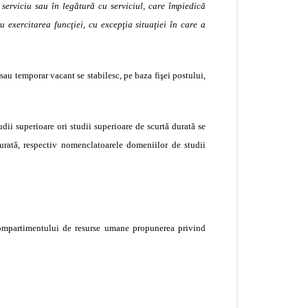
 serviciu sau în legătură cu serviciul, care împiedică
u exercitarea funcţiei, cu excepţia situaţiei în care a
au temporar vacant se stabilesc, pe baza fişei postului,
dii superioare ori studii superioare de scurtă durată se
urată, respectiv nomenclatoarele domeniilor de studii
compartimentului de resurse umane propunerea privind