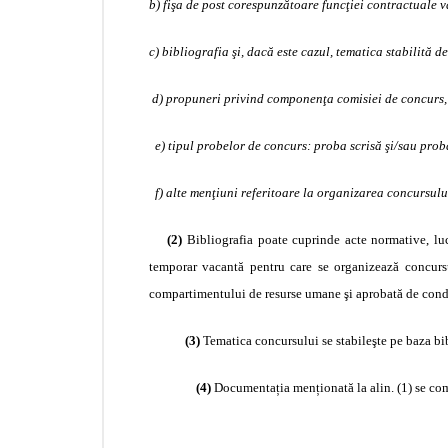
b) fişa de post corespunzătoare funcţiei contractuale v
c) bibliografia şi, dacă este cazul, tematica stabilit
d) propuneri privind componenţa comisiei de concurs, p
e) tipul probelor de concurs: proba scrisă şi/sau prob
f) alte menţiuni referitoare la organizarea concursului
(2)
Bibliografia poate cuprinde acte normative, luc
temporar vacantă pentru care se organizează concursul
compartimentului de resurse umane şi aprobată de condu
(3)
Tematica concursului se stabileşte pe baza bib
(4)
Documentația menționată la alin. (1) se com