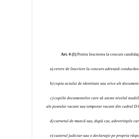
Art. 4
(1)
Pentru înscrierea la concurs candida
a)
cerere de înscriere la concurs adresată conducător
b) copia actului de identitate sau orice alt document 
c) copiile documentelor care să ateste nivelul studii
ale postului vacant sau temporar vacant din cadrul D.G
d) carnetul de muncă sau, după caz, adeverinţele care
e) cazierul judiciar sau o declaraţie pe propria răs