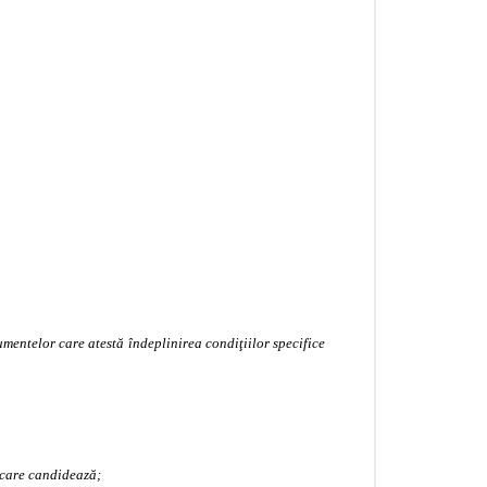
cumentelor care atestă îndeplinirea condiţiilor specifice
 care candidează;