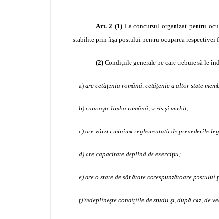
Art. 2 (1)
La concursul organizat pentru ocupa
stabilite prin fişa postului pentru ocuparea respectivei 
(2)
Condițiile generale pe care trebuie să le î
a)
are cetăţenia română, cetăţenie a altor state me
b) cunoaşte limba română, scris şi vorbit;
c) are vârsta minimă reglementată de prevederile leg
d) are capacitate deplină de exerciţiu;
e) are o stare de sănătate corespunzătoare postului p
f) îndeplineşte condiţiile de studii şi, după caz, de v