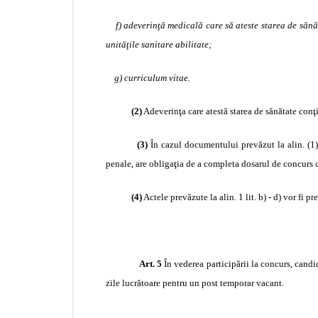
f) adeverinţă medicală care să ateste starea de sănă
unităţile sanitare abilitate;
g) curriculum vitae.
(2)
Adeverinţa care atestă starea de sănătate conţi
(3)
În cazul documentului prevăzut la alin. (1) 
penale, are obligaţia de a completa dosarul de concurs c
(4)
Actele prevăzute la alin. 1 lit. b) - d) vor fi p
Art. 5
În vederea participării la concurs, cand
zile lucrătoare pentru un post temporar vacant.