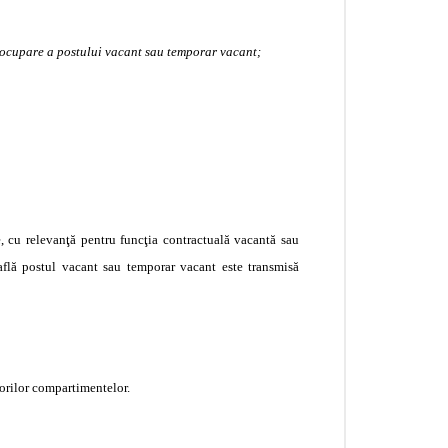
e ocupare a postului vacant sau temporar vacant;
e, cu relevanţă pentru funcţia contractuală vacantă sau
 află postul vacant sau temporar vacant este transmisă
orilor compartimentelor.