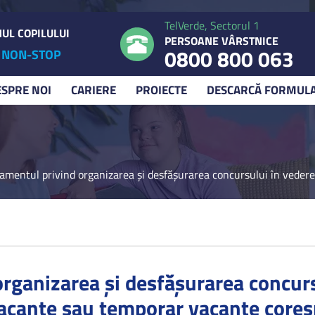
TelVerde, Sectorul 1
UL COPILULUI
PERSOANE VÂRSTNICE
0800 800 063
NON-STOP
ESPRE NOI
CARIERE
PROIECTE
DESCARCĂ FORMUL
amentul privind organizarea și desfășurarea concursului în vederea
rganizarea și desfășurarea concurs
vacante sau temporar vacante cores