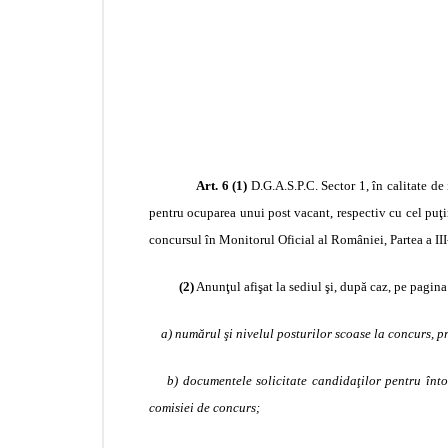
Art. 6 (1)
D.G.A.S.P.C. Sector 1, în calitate de
pentru ocuparea unui post vacant, respectiv cu cel puţi
concursul în Monitorul Oficial al României, Partea a III-
(2)
Anunţul afişat la sediul şi, după caz, pe pagin
a) numărul şi nivelul posturilor scoase la concurs, p
b) documentele solicitate candidaţilor pentru înt
comisiei de concurs;