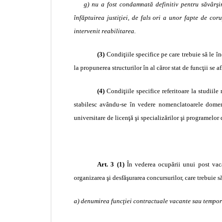
g) nu a fost condamnată definitiv pentru săvârşire
înfăptuirea justiţiei, de fals ori a unor fapte de cor
intervenit reabilitarea.
(3)
Condiţiile specifice pe care trebuie să le î
la propunerea structurilor în al căror stat de funcţii se a
(4)
Condiţiile specifice referitoare la studiil
stabilesc
avându-se în vedere nomenclatoarele domenii
universitare de licenţă şi specializărilor şi programelor 
Art. 3 (1)
În vederea ocupării unui post vaca
organizarea şi desfăşurarea concursurilor, care trebuie s
a) denumirea funcţiei contractuale vacante sau tempor