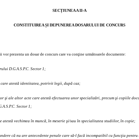
SECȚIUNEA A II-A
CONSTITUIREA ȘI DEPUNEREA DOSARULUI DE CONCURS
ţii vor prezenta un dosar de concurs care va conţine următoarele documente:
ului D.G.A.S.P.C. Sector 1;
care atestă identitatea, potrivit legii, după caz;
lor şi ale altor acte care atestă efectuarea unor specializări, precum şi copiile do
.A.S.P.C. Sector 1;
 atestă vechimea în muncă, în meserie şi/sau în specialitatea studiilor, în copie;
pundere că nu are antecedente penale care să-l facă incompatibil cu funcţia pentru