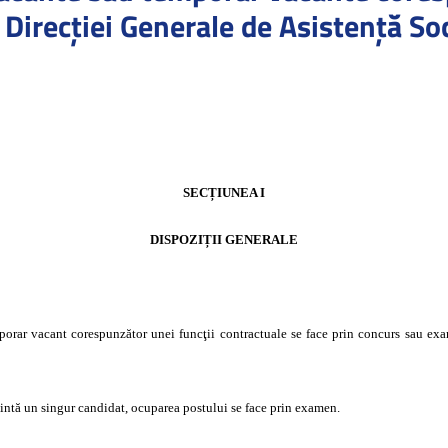
 Direcției Generale de Asistență Soc
SECȚIUNEA I
DISPOZIȚII GENERALE
rar vacant corespunzător unei funcţii contractuale se face prin concurs sau exa
zintă un singur candidat, ocuparea postului se face prin examen.