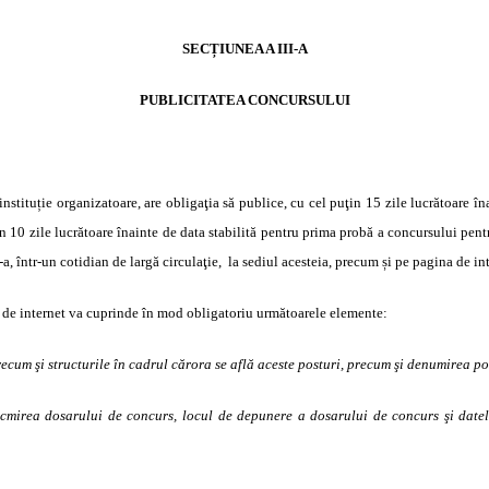
SECȚIUNEA A III-A
PUBLICITATEA CONCURSULUI
 instituție organizatoare,
are obligaţia să publice, cu cel puţin 15 zile lucrătoare î
n 10 zile lucrătoare înainte de data stabilită pentru prima probă a concursului pe
a, într-un cotidian de largă circulaţie,
la sediul acesteia, precum și pe pagina de int
a de internet va cuprinde în mod obligatoriu următoarele elemente:
recum şi structurile în cadrul cărora se află aceste posturi, precum şi denumirea p
ocmirea dosarului de concurs, locul de depunere a dosarului de concurs şi datel