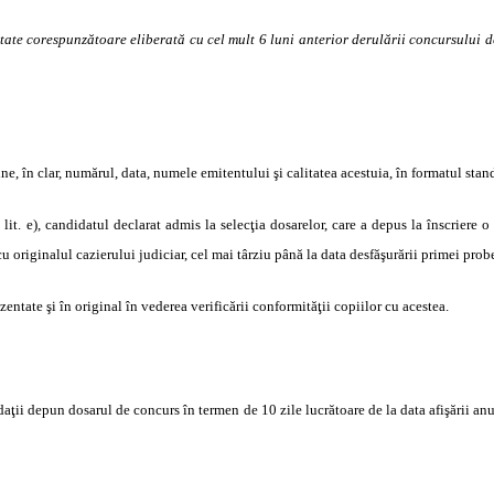
tate corespunzătoare eliberată cu cel mult 6 luni anterior derulării concursului d
ne, în clar, numărul, data, numele emitentului şi calitatea acestuia, în formatul stand
lit. e), candidatul declarat admis la selecţia dosarelor, care a depus la înscriere 
u originalul cazierului judiciar, cel mai târziu până la data desfăşurării primei prob
rezentate şi în original în vederea verificării conformităţii copiilor cu acestea.
idaţii depun dosarul de concurs în termen de 10 zile lucrătoare de la data afişării a