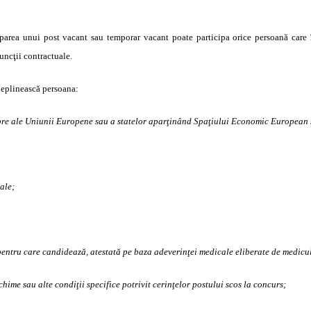
rea unui post vacant sau temporar vacant poate participa orice persoană care în
funcţii contractuale.
ndeplinească persoana:
mbre ale Uniunii Europene sau a statelor aparţinând Spaţiului Economic European 
ale;
entru care candidează, atestată pe baza adeverinţei medicale eliberate de medicul 
echime sau alte condiţii specifice potrivit cerinţelor postului scos la concurs;