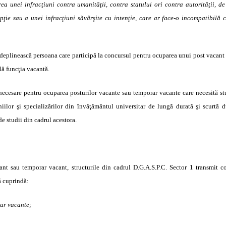
a unei infracţiuni contra umanităţii, contra statului ori contra autorităţii, de
upţie sau a unei infracţiuni săvârşite cu intenţie, care ar face-o incompatibilă c
ndeplinească persoana care participă la concursul pentru ocuparea unui post vacant s
flă funcţia vacantă.
e necesare pentru ocuparea posturilor vacante sau temporar vacante care necesită stu
lor şi specializărilor din învăţământul universitar de lungă durată şi scurtă d
de studii din cadrul acestora.
nt sau temporar vacant, structurile din cadrul D.G.A.S.P.C. Sector 1 transmit 
ă cuprindă:
ar vacante;