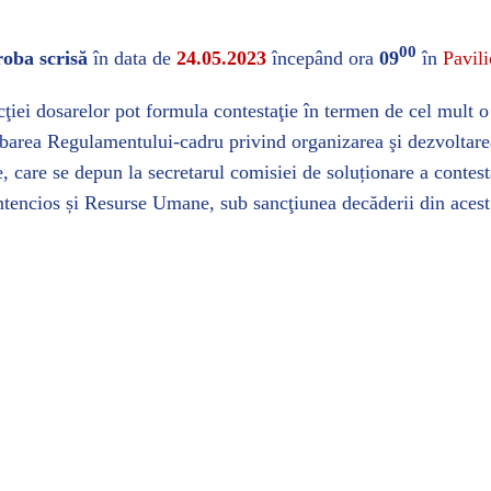
00
roba scrisă
în data de
24.05.2023
începând ora
09
în
Pavili
ţiei dosarelor pot formula contestaţie în termen de cel mult o z
barea Regulamentului-cadru privind organizarea şi dezvoltarea
e
, care se depun la secretarul comisiei de soluționare a conte
ontencios și Resurse Umane, sub sancţiunea decăderii din acest