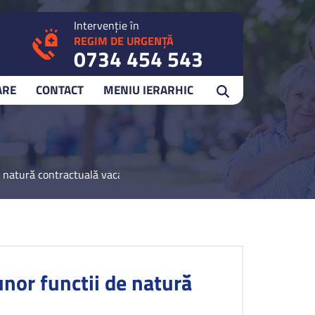
Intervenție în
REGIM DE URGENȚĂ
0734 454 543
ARE
CONTACT
MENIU IERARHIC
de natură contractuală vacante–administrator, referent
unor functii de natură