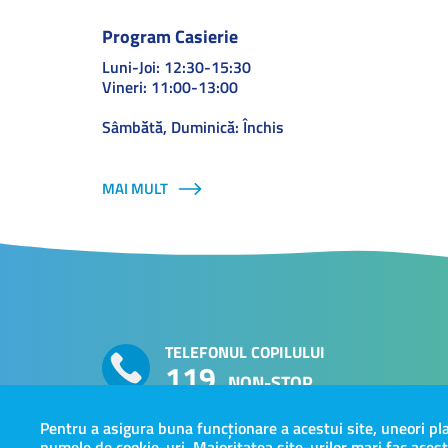
Program Casierie
Luni-Joi: 12:30-15:30
Vineri: 11:00-13:00
Sâmbătă, Duminică: Închis
MAI MULT
TELEFONUL COPILULUI
119
NON-STOP
Pentru a asigura buna funcționare a acestui site, uneori 
numele de cookie-uri. Majoritatea site-urilor mari fac acest