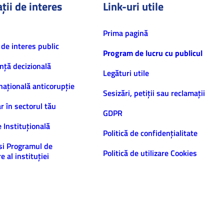
ții de interes
Link-uri utile
Prima pagină
 de interes public
Program de lucru cu publicul
nță decizională
Legături utile
națională anticorupție
Sesizări, petiţii sau reclamații
ar în sectorul tău
GDPR
e Instituțională
Politică de confidenţialitate
și Programul de
Politică de utilizare Cookies
e al instituției