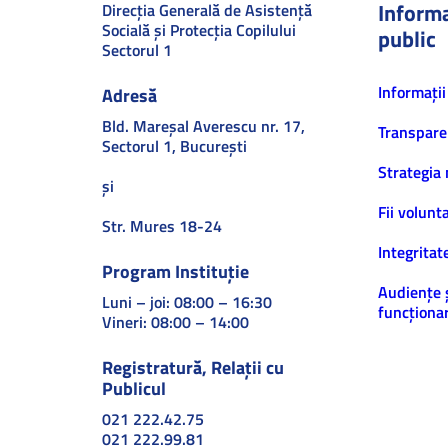
Informa
Direcţia Generală de Asistenţă
Socială şi Protecţia Copilului
public
Sectorul 1
Informaţii
Adresă
Bld. Mareşal Averescu nr. 17,
Transpare
Sectorul 1, Bucureşti
Strategia 
și
Fii volunt
Str. Mures 18-24
Integritat
Program Instituție
Audiențe 
Luni – joi: 08:00 – 16:30
funcționar
Vineri: 08:00 – 14:00
Registratură, Relații cu
Publicul
021 222.42.75
021 222.99.81