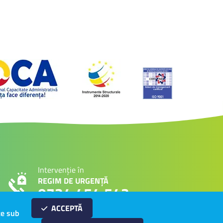
Intervenție în
REGIM DE URGENȚĂ
0734 454 543
ACCEPTĂ
te sub
.