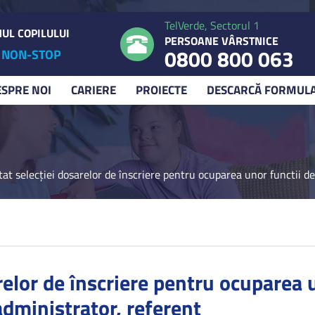
TelVerde, Sectorul 1
UL COPILULUI
PERSOANE VÂRSTNICE
0800 800 063
NON-STOP
ESPRE NOI
CARIERE
PROIECTE
DESCARCĂ FORMUL
tat selecției dosarelor de înscriere pentru ocuparea unor functii 
relor de înscriere pentru ocuparea 
dministrator, referent