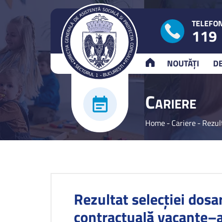
TELEFON
119
ACASĂ
NOUTĂȚI
D
C
ARIERE
Home
-
Cariere
-
Rezul
Rezultat selecției dosa
contractuală vacante–a