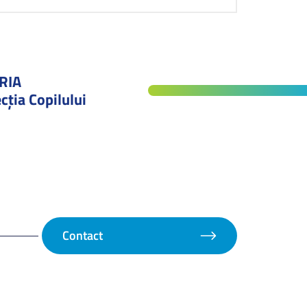
RIA
cţia Copilului
Contact