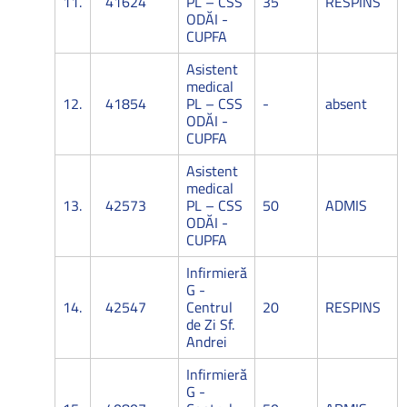
11.
41624
PL – CSS
35
RESPINS
ODĂI -
CUPFA
Asistent
medical
12.
41854
PL – CSS
-
absent
ODĂI -
CUPFA
Asistent
medical
13.
42573
PL – CSS
50
ADMIS
ODĂI -
CUPFA
Infirmieră
G -
14.
42547
Centrul
20
RESPINS
de Zi Sf.
Andrei
Infirmieră
G -