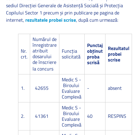
sediul Direcţiei Generale de Asistenţă Socială şi Protecţia
Copilului Sector 1 precum şi prin publicare pe pagina de
internet,
rezultatele probei scrise
, după cum urmează:
Numărul de
înregistrare
Punctaj
Rezultatul
atribuit
Nr.
Funcţia
obținut
probei
dosarului
crt.
solicitată
proba
scrise
de înscriere
scrisă
la concurs
Medic S -
Biroului
1.
42655
-
absent
Evaluare
Complexă
Medic S -
Biroului
2.
41361
40
RESPINS
Evaluare
Complexă