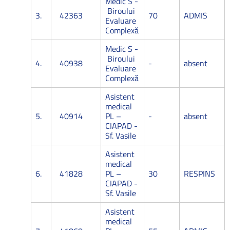
Medic S -
Biroului
3.
42363
70
ADMIS
Evaluare
Complexă
Medic S -
Biroului
4.
40938
-
absent
Evaluare
Complexă
Asistent
medical
5.
40914
PL –
-
absent
CIAPAD -
Sf. Vasile
Asistent
medical
6.
41828
PL –
30
RESPINS
CIAPAD -
Sf. Vasile
Asistent
medical