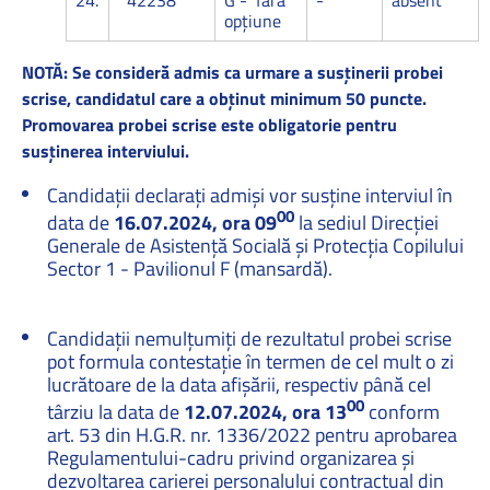
24.
42238
G - fără
-
absent
opțiune
NOTĂ: Se consideră admis ca urmare a susţinerii probei
scrise, candidatul care a obţinut minimum 50 puncte.
Promovarea probei scrise este obligatorie pentru
susţinerea interviului.
Candidaţii declaraţi admişi vor susţine interviul în
00
data de
16.07.2024, ora 09
la sediul Direcției
Generale de Asistență Socială și Protecția Copilului
Sector 1 - Pavilionul F (mansardă).
Candidaţii nemulţumiţi de rezultatul probei scrise
pot formula contestaţie în termen de cel mult o zi
lucrătoare de la data afişării, respectiv până cel
00
târziu la data de
12.07.2024,
ora 13
conform
art. 53 din H.G.R. nr. 1336/2022 pentru aprobarea
Regulamentului-cadru privind organizarea şi
dezvoltarea carierei personalului contractual din