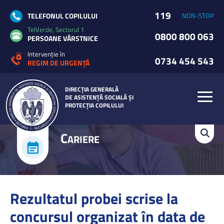
119
TELEFONUL COPILULUI
NON-STOP
TelVerde, Sectorul 1
0800 800 063
PERSOANE VÂRSTNICE
Intervenție în
0734 454 543
REGIM DE URGENȚĂ
DIRECȚIA GENERALĂ
DE ASISTENȚĂ SOCIALĂ ȘI
PROTECȚIA COPILULUI
C
ARIERE
Rezultatul probei scrise la
concursul organizat în data de