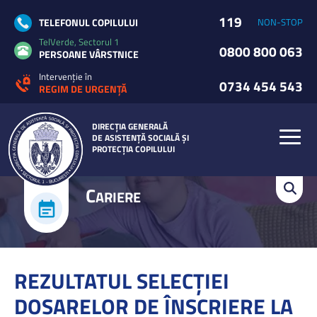
119
TELEFONUL COPILULUI
NON-STOP
TelVerde, Sectorul 1
0800 800 063
PERSOANE VÂRSTNICE
Intervenție în
0734 454 543
REGIM DE URGENȚĂ
DIRECȚIA GENERALĂ
DE ASISTENȚĂ SOCIALĂ ȘI
PROTECȚIA COPILULUI
C
ARIERE
REZULTATUL SELECŢIEI
DOSARELOR DE ÎNSCRIERE LA