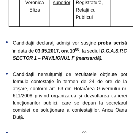
Veronica
superior
Registratură,
Eliza
Relații cu
Publicul
Candidaţii declaraţi admişi vor susţine
proba scrisă
00
în data de
03.05.2017, ora 10
, la sediul
D.G.A.S.P.C
SECTOR 1 – PAVILIONUL F (mansardă).
Candidaţii nemulţumiţi de rezultatele obţinute pot
formula contestaţie în termen de 24 de ore de la
afişare, conform art. 63 din
Hotărârea Guvernului
nr.
611/2008
privind organizarea şi dezvoltarea carierei
funcţionarilor publici, care se depun la secretarul
comisiei de soluţionare a contestaţiilor, Anca Oana
Duţă.
00