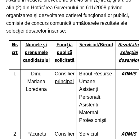
alin (2) din Hotărârea Guvernului nr. 611/2008 privind
organizarea şi dezvoltarea carierei funcţionarilor publici,
comisia de concurs comunică următoarele rezultate ale
selecţiei dosarelor înscrise:
Nr.
Numele şi
Funcţia
Serviciul/Biroul
Rezultatu
crt
prenumele
publică
selecţiei
candidatului
solicitată
dosarelo
ADMIS
1
Dinu
Consilier
Biroul Resurse
Mariana
principal
Umane
Loredana
Asistenți
Personali,
Asistenți
Maternali
Profesioniști
ADMIS
2
Păcurețu
Consilier
Serviciul