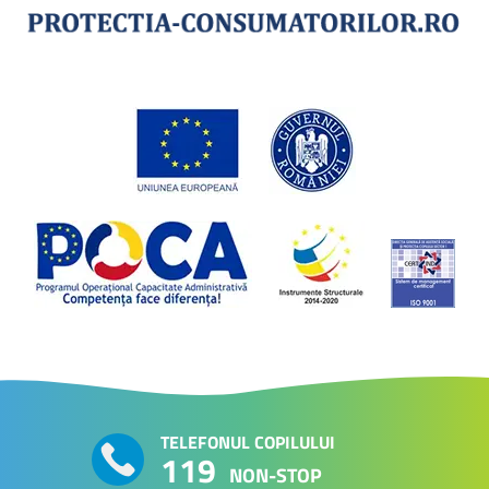
TELEFONUL COPILULUI
119
NON-STOP