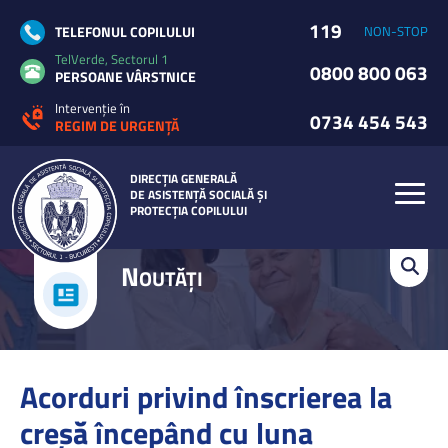
119
TELEFONUL COPILULUI
NON-STOP
TelVerde, Sectorul 1
0800 800 063
PERSOANE VÂRSTNICE
Intervenție în
0734 454 543
REGIM DE URGENȚĂ
DIRECȚIA GENERALĂ
DE ASISTENȚĂ SOCIALĂ ȘI
PROTECȚIA COPILULUI
N
OUTĂȚI
Acorduri privind înscrierea la
creșă începând cu luna