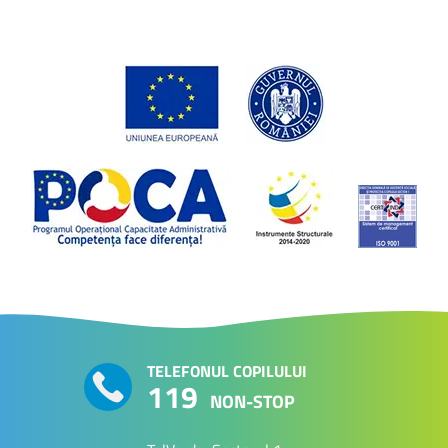
TELEFONUL COPILULUI
119
NON-STOP