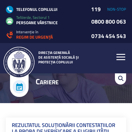
119
TELEFONUL COPILULUI
NON-STOP
TelVerde, Sectorul 1
0800 800 063
PERSOANE VÂRSTNICE
Intervenție în
0734 454 543
REGIM DE URGENȚĂ
DIRECȚIA GENERALĂ
DE ASISTENȚĂ SOCIALĂ ȘI
PROTECȚIA COPILULUI
C
ARIERE
REZULTATUL SOLUȚIONĂRII CONTESTAȚIILOR
LA PROBA DE VERIFICARE A ELIGIBILITĂȚII