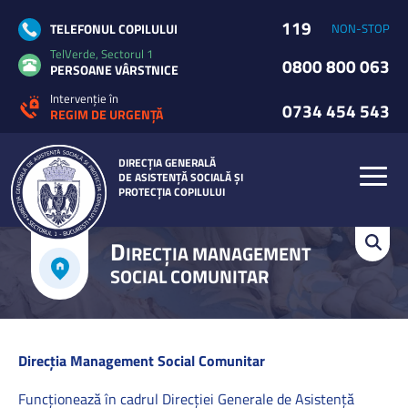
119
TELEFONUL COPILULUI
NON-STOP
TelVerde, Sectorul 1
0800 800 063
PERSOANE VÂRSTNICE
Intervenție în
0734 454 543
REGIM DE URGENȚĂ
DIRECȚIA GENERALĂ
DE ASISTENȚĂ SOCIALĂ ȘI
PROTECȚIA COPILULUI
D
IRECȚIA MANAGEMENT
SOCIAL COMUNITAR
Direcția Management Social Comunitar
Funcționează în cadrul Direcției Generale de Asistență