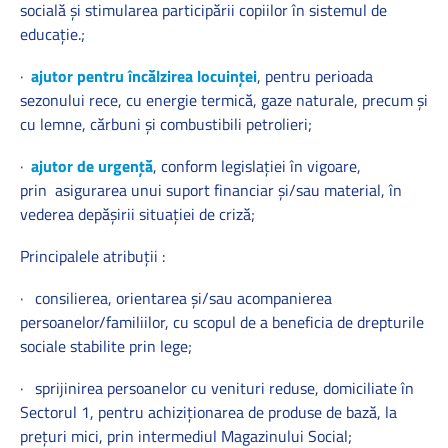
socială și stimularea participării copiilor în sistemul de
educație.;
·
ajutor pentru încălzirea locuinţei
, pentru perioada
sezonului rece, cu energie termică, gaze naturale, precum şi
cu lemne, cărbuni şi combustibili petrolieri;
·
ajutor de urgenţă
, conform legislaţiei în vigoare,
prin asigurarea unui suport financiar şi/sau material, în
vederea depăşirii situaţiei de criză;
Principalele atribuţii :
· consilierea, orientarea și/sau acompanierea
persoanelor/familiilor, cu scopul de a beneficia de drepturile
sociale stabilite prin lege;
· sprijinirea persoanelor cu venituri reduse, domiciliate în
Sectorul 1, pentru achiziționarea de produse de bază, la
prețuri mici, prin intermediul Magazinului Social;