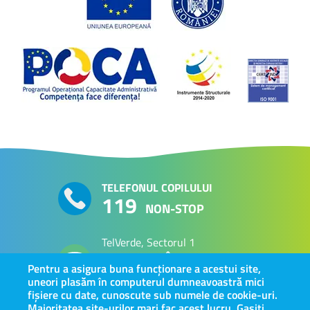
TELEFONUL COPILULUI
119
NON-STOP
TelVerde, Sectorul 1
PERSOANE VÂRSTNICE
0800 800 063
Pentru a asigura buna funcționare a acestui site,
uneori plasăm în computerul dumneavoastră mici
fișiere cu date, cunoscute sub numele de cookie-uri.
Majoritatea site-urilor mari fac acest lucru. Gasiti