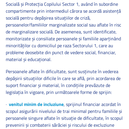
Socială și Protecția Copilului Sector 1, având în subordine
compartimente prin intermediul cărora se acordă asistenţă
socială pentru depășirea situațiilor de criză,
persoanelor/familiilor marginalizate social sau aflate în risc
de marginalizare socială. De asemenea, sunt identificate,
monitorizate și consiliate persoanele şi familiile aparținând
minorităților cu domiciliul pe raza Sectorului 1, care au
probleme deosebite din punct de vedere social, financiar,
material și educațional.
Persoanele aflate în dificultate, sunt susținute în vederea
depăşirii situaţiilor dificile în care se află, prin acordarea de
suport financiar şi material, în condiţiile prevăzute de
legislaţia în vigoare, prin următoarele forme de sprijin:
·
venitul minim de incluziune
, sprijinul financiar acordat în
scopul asigurării nivelului de trai minimal pentru familiile și
persoanele singure aflate în situație de dificultate, în scopul
prevenirii și combaterii sărăciei și riscului de excluziune