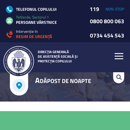
119
TELEFONUL COPILULUI
NON-STOP
TelVerde, Sectorul 1
0800 800 063
PERSOANE VÂRSTNICE
Intervenție în
0734 454 543
REGIM DE URGENȚĂ
DIRECȚIA GENERALĂ
DE ASISTENȚĂ SOCIALĂ ȘI
PROTECȚIA COPILULUI
A
DĂPOST DE NOAPTE