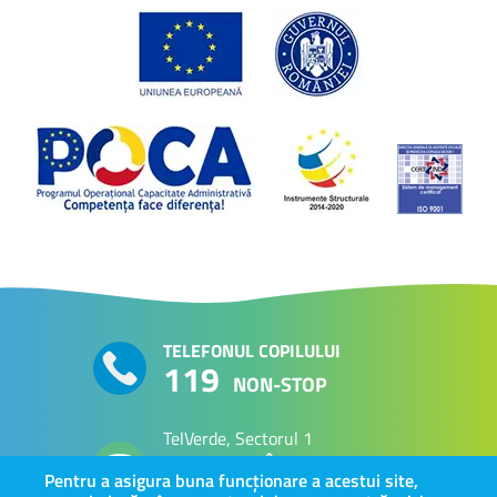
TELEFONUL COPILULUI
119
NON-STOP
TelVerde, Sectorul 1
PERSOANE VÂRSTNICE
0800 800 063
Pentru a asigura buna funcționare a acestui site,