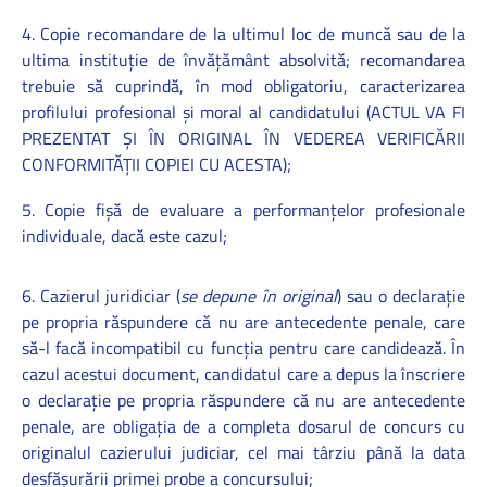
4. Copie recomandare de la ultimul loc de muncă sau de la
ultima instituţie de învăţământ absolvită; recomandarea
trebuie să cuprindă, în mod obligatoriu, caracterizarea
profilului profesional şi moral al candidatului (
ACTUL VA FI
PREZENTAT ŞI ÎN ORIGINAL ÎN VEDEREA VERIFICĂRII
CONFORMITĂŢII COPIEI CU ACESTA);
5. Copie fişă de evaluare a performanţelor profesionale
individuale, dacă este cazul;
6. Cazierul juridiciar (
se depune în original
) sau o declaraţie
pe propria răspundere că nu are antecedente penale, care
să-l facă incompatibil cu funcţia pentru care candidează. În
cazul acestui document, candidatul care a depus la înscriere
o declaraţie pe propria răspundere că nu are antecedente
penale, are obligaţia de a completa dosarul de concurs cu
originalul cazierului judiciar, cel mai târziu până la data
desfăşurării primei probe a concursului;