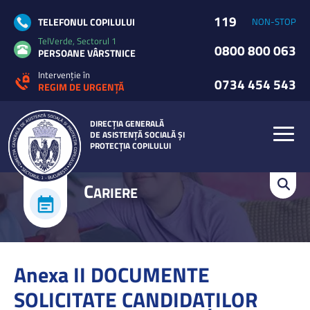
119
TELEFONUL COPILULUI
NON-STOP
TelVerde, Sectorul 1
0800 800 063
PERSOANE VÂRSTNICE
Intervenție în
0734 454 543
REGIM DE URGENȚĂ
DIRECȚIA GENERALĂ
DE ASISTENȚĂ SOCIALĂ ȘI
PROTECȚIA COPILULUI
C
ARIERE
Anexa II DOCUMENTE
SOLICITATE CANDIDAŢILOR