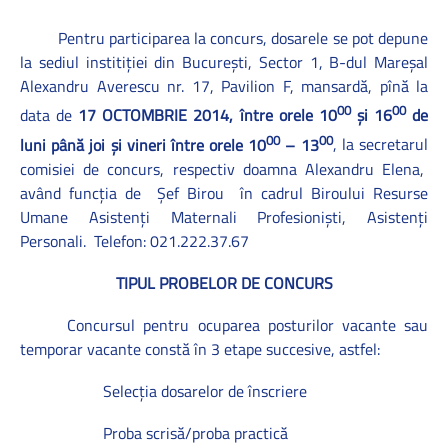
Pentru participarea la concurs, dosarele se pot depune
la sediul institiţiei din Bucureşti, Sector 1, B-dul Mareşal
Alexandru Averescu nr. 17, Pavilion F, mansardă, pînă la
00
00
data de
17 OCTOMBRIE 2014, între orele 10
şi 16
de
00
00
luni până joi şi vineri între orele 10
– 13
, la secretarul
comisiei de concurs, respectiv doamna Alexandru Elena,
având funcţia de
Şef Birou
în cadrul Biroului Resurse
Umane Asistenţi Maternali Profesionişti, Asistenţi
Personali.
Telefon: 021.222.37.67
TIPUL PROBELOR DE CONCURS
Concursul pentru ocuparea posturilor vacante sau
temporar vacante constă în 3 etape succesive, astfel:
Selecţia dosarelor de înscriere
Proba scrisă/proba practică