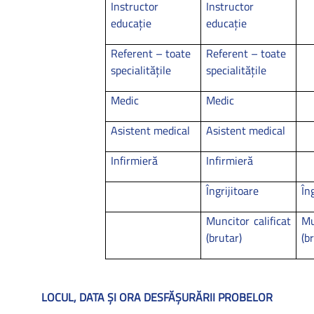
Instructor
Instructor
educaţie
educaţie
Referent – toate
Referent – toate
specialităţile
specialităţile
Medic
Medic
Asistent medical
Asistent medical
Infirmieră
Infirmieră
Îngrijitoare
În
Muncitor calificat
Mu
(brutar)
(b
LOCUL, DATA ŞI ORA DESFĂŞURĂRII PROBELOR