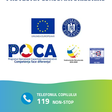
TELEFONUL COPILULUI
119
NON-STOP