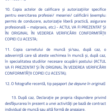
10. Copia actelor de calificare şi autorizaţiilor specifice
pentru exercitarea profesiei/ meseriei/ calificării (exemplu:
permis de conducere, autorizaţie liberă practică, asigurare
profesională – malpraxis, etc.) -
ACTUL VA FI PREZENTAT ŞI
ÎN ORIGINAL ÎN VEDEREA VERIFICĂRII CONFORMITĂŢII
COPIEI CU ACESTA;
11. Copia carnetului de muncă şi/sau, după caz, o
adeverinţă care să ateste vechimea în muncă şi, după caz,
în specialitatea studiilor necesare ocupării postului (
ACTUL
VA FI PREZENTAT ŞI ÎN ORIGINAL ÎN VEDEREA VERIFICĂRII
CONFORMITĂŢII COPIEI CU ACESTA);
12. O fotografie recentă, tip paşaport
(se depune în original)
.
13. După caz, Declaraţie pe propria răspundere privind
desfăşurarea în prezent a unei activităţi pe bază de contract
individual de muncă sau altă formă de angajare.