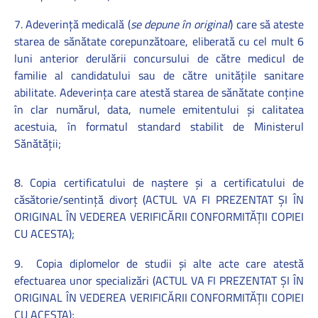
7. Adeverinţă medicală
(
se depune în original
)
care să ateste
starea de sănătate corepunzătoare, eliberată cu cel mult 6
luni anterior derulării concursului de către medicul de
familie al candidatului sau de către unităţile sanitare
abilitate. Adeverinţa care atestă starea de sănătate conţine
în clar numărul, data, numele emitentului şi calitatea
acestuia, în formatul standard stabilit de Ministerul
Sănătăţii;
8. Copia certificatului de naştere şi a certificatului de
căsătorie/sentinţă divorţ (
ACTUL VA FI PREZENTAT ŞI ÎN
ORIGINAL ÎN VEDEREA VERIFICĂRII CONFORMITĂŢII COPIEI
CU ACESTA);
9.
Copia diplomelor de studii şi alte acte care atestă
efectuarea unor specializări (
ACTUL VA FI PREZENTAT ŞI ÎN
ORIGINAL ÎN VEDEREA VERIFICĂRII CONFORMITĂŢII COPIEI
CU ACESTA);