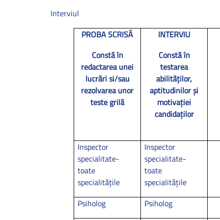
Interviul
PROBA SCRISĂ
INTERVIU
Constă în
Constă în
redactarea unei
testarea
lucrări si/sau
abilităţilor,
rezolvarea unor
aptitudinilor şi
teste grilă
motivaţiei
candidaţilor
Inspector
Inspector
specialitate-
specialitate-
toate
toate
specialităţile
specialităţile
Psiholog
Psiholog