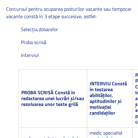
Concursul pentru ocuparea posturilor vacante sau temporar
vacante constă în 3 etape succesive, astfel:
Selecţia dosarelor
Proba scrisă
Interviul
P
INTERVIU
Constă
C
în testarea
PROBA SCRISĂ
Constă în
t
abilităţilor,
redactarea unei lucrări şi/sau
a
aptitudinilor şi
rezolvarea unor teste grilă
ş
motivaţiei
a
candidaţilor
p
c
medic specialist