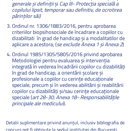
generale și definiții
și
Cap III- Protecția specială a
copilului lipsit, temporar sau definitiv, de ocrotirea
părinților săi)
Ordinul nr. 1306/1883/2016, pentru aprobarea
criteriilor biopsihosociale de încadrare a copiilor cu
dizabilitati în grad de handicap și a modalitatilor de
aplicare a acestora; (
se exclude Anexa 1 și Anexa 2
)
Ordinul 1985/1305/5805/2016 privind aprobarea
Metodologiei pentru evaluarea și intervenția
integrată în vederea încadrării copiilor cu dizabilități
în grad de handicap, a orientării școlare și
profesionale a copiilor cu cerințe educaționale
speciale, precum și în vederea abilitării și reabilitării
copiilor cu dizabilități și/sau cerințe educaționale
speciale (
art 28-30; Anexa 18- Responsabilitățile
principale ale medicului
).
Detalii suplimentare privind anunţul, inclusiv bibliografia de
concurs pot fi obţinute la sediul instituţiei din București,