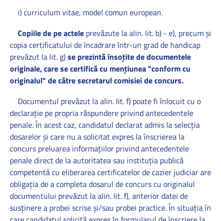
i) curriculum vitae, model comun european.
Copiile de pe actele
prevăzute la alin. lit. b) - e), precum şi
copia certificatului de încadrare într-un grad de handicap
prevăzut la lit. g)
se prezintă însoţite de documentele
originale, care se certifică cu menţiunea "conform cu
originalul" de către secretarul comisiei de concurs.
Documentul prevăzut la alin. lit. f) poate fi înlocuit cu o
declaraţie pe propria răspundere privind antecedentele
penale. În acest caz, candidatul declarat admis la selecţia
dosarelor şi care nu a solicitat expres la înscrierea la
concurs preluarea informaţiilor privind antecedentele
penale direct de la autoritatea sau instituţia publică
competentă cu eliberarea certificatelor de cazier judiciar are
obligaţia de a completa dosarul de concurs cu originalul
documentului prevăzut la alin. lit. f), anterior datei de
susţinere a probei scrise şi/sau probei practice. În situaţia în
care candidatul solicită expres în formularul de înscriere la