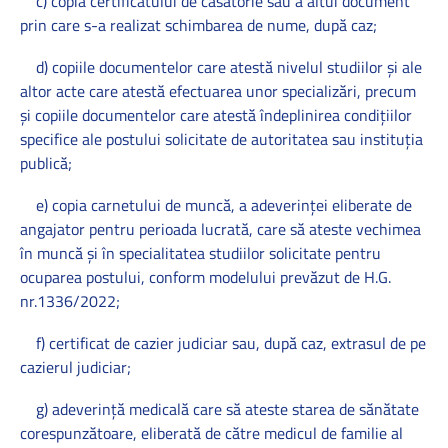
c) copia certificatului de căsătorie sau a altui document
prin care s-a realizat schimbarea de nume, după caz;
d) copiile documentelor care atestă nivelul studiilor şi ale
altor acte care atestă efectuarea unor specializări, precum
şi copiile documentelor care atestă îndeplinirea condiţiilor
specifice ale postului solicitate de autoritatea sau instituţia
publică;
e) copia carnetului de muncă, a adeverinţei eliberate de
angajator pentru perioada lucrată, care să ateste vechimea
în muncă şi în specialitatea studiilor solicitate pentru
ocuparea postului, conform modelului prevăzut de H.G.
nr.1336/2022;
f) certificat de cazier judiciar sau, după caz, extrasul de pe
cazierul judiciar;
g) adeverinţă medicală care să ateste starea de sănătate
corespunzătoare, eliberată de către medicul de familie al