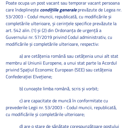
Poate ocupa un post vacant sau temporar vacant persoana
care îndeplineşte
condiţiile generale
prevăzute de Legea nr.
53/2003 - Codul muncii, republicată, cu modificările şi
completările ulterioare, şi cerinţele specifice prevăzute la
art. 542 alin. (1) şi (2) din Ordonanţa de urgenţă a
Guvernului nr. 57/2019 privind Codul administrativ, cu
modificările şi completările ulterioare, respectiv:
a) are cetăţenia română sau cetăţenia unui alt stat
membru al Uniunii Europene, a unui stat parte la Acordul
privind Spaţiul Economic European (SEE) sau cetăţenia
Confederaţiei Elveţiene;
b) cunoaşte limba română, scris şi vorbit;
c) are capacitate de muncă în conformitate cu
prevederile Legii nr. 53/2003 - Codul muncii, republicată,
cu modificările şi completările ulterioare;
d) are o stare de sănătate corespunzătoare postului