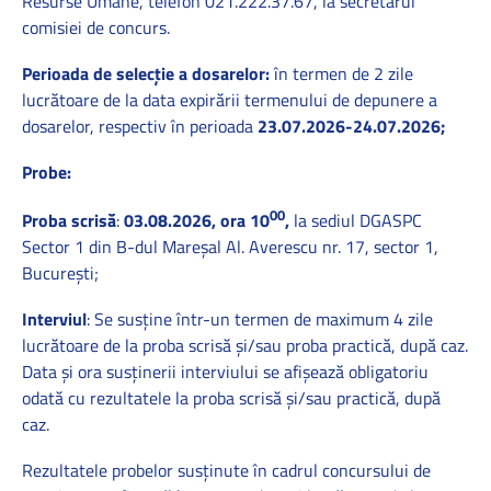
Resurse Umane, telefon 021.222.37.67, la secretarul
comisiei de concurs.
Perioada de selecție a dosarelor:
în termen de 2 zile
lucrătoare de la data expirării termenului de depunere a
dosarelor, respectiv în perioada
23.07.2026-24.07.2026;
Probe:
00
Proba scrisă
:
03.08.2026, ora 10
,
la sediul DGASPC
Sector 1 din B-dul Mareşal Al. Averescu nr. 17, sector 1,
București;
Interviul
: Se susţine într-un termen de maximum 4 zile
lucrătoare de la proba scrisă şi/sau proba practică, după caz.
Data şi ora susţinerii interviului se afişează obligatoriu
odată cu rezultatele la proba scrisă şi/sau practică, după
caz.
Rezultatele probelor susținute în cadrul concursului de