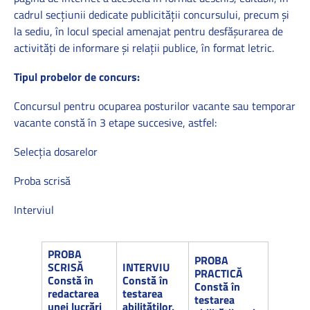
cadrul secţiunii dedicate publicităţii concursului, precum şi
la sediu, în locul special amenajat pentru desfăşurarea de
activităţi de informare şi relaţii publice, în format letric.
Tipul probelor de concurs:
Concursul pentru ocuparea posturilor vacante sau temporar
vacante constă în 3 etape succesive, astfel:
Selecţia dosarelor
Proba scrisă
Interviul
PROBA
PROBA
SCRISĂ
INTERVIU
PRACTICĂ
Constă în
Constă în
Constă în
redactarea
testarea
testarea
unei lucrări
abilităţilor,