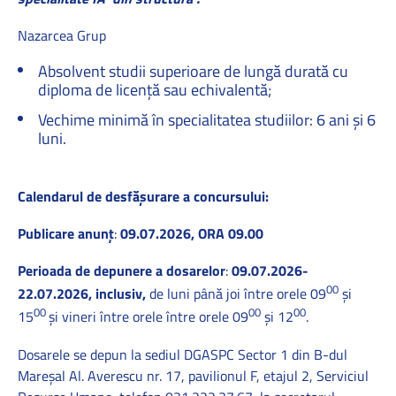
Nazarcea Grup
Absolvent studii superioare de lungă durată cu
diploma de licență sau echivalentă;
Vechime minimă în specialitatea studiilor: 6 ani și 6
luni.
Calendarul de desfăşurare a concursului:
Publicare anunţ
:
09.07.2026, ORA 09.00
Perioada de depunere a dosarelor
:
09.07.2026-
00
22.07.2026, inclusiv,
de luni până joi între orele 09
şi
00
00
00
15
şi vineri între orele între orele 09
şi 12
.
Dosarele se depun la sediul DGASPC Sector 1 din B-dul
Mareşal Al. Averescu nr. 17, pavilionul F, etajul 2, Serviciul