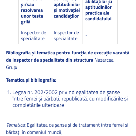
abilităţilor şi
şi/sau
aptitudinilor
aptitudinilor
rezolvarea
şi motivaţiei
practice ale
unor teste
candidaţilor
candidatului
grilă
Inspector de
Inspector de
-
specialitate
specialitate
Bibliografia şi tematica pentru funcția de execuție vacantă
de inspector de specialitate din structura
Nazarcea
Grup
:
Tematica și bibliografia:
Legea nr. 202/2002 privind egalitatea de șanse
între femei și bărbați, republicată, cu modificările și
completările ulterioare
Tematica
: Egalitatea de șanse și de tratament între femei și
bărbați în domeniul muncii;