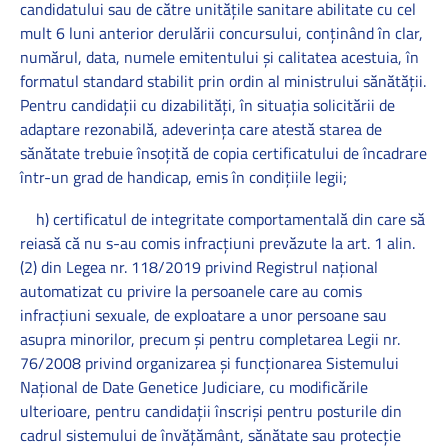
candidatului sau de către unităţile sanitare abilitate cu cel
mult 6 luni anterior derulării concursului, conținând în clar,
numărul, data, numele emitentului şi calitatea acestuia, în
formatul standard stabilit prin ordin al ministrului sănătăţii.
Pentru candidaţii cu dizabilităţi, în situaţia solicitării de
adaptare rezonabilă, adeverinţa care atestă starea de
sănătate trebuie însoţită de copia certificatului de încadrare
într-un grad de handicap, emis în condiţiile legii;
h) certificatul de integritate comportamentală din care să
reiasă că nu s-au comis infracţiuni prevăzute la art. 1 alin.
(2) din Legea nr. 118/2019 privind Registrul naţional
automatizat cu privire la persoanele care au comis
infracţiuni sexuale, de exploatare a unor persoane sau
asupra minorilor, precum şi pentru completarea Legii nr.
76/2008 privind organizarea şi funcţionarea Sistemului
Naţional de Date Genetice Judiciare, cu modificările
ulterioare, pentru candidaţii înscrişi pentru posturile din
cadrul sistemului de învăţământ, sănătate sau protecţie