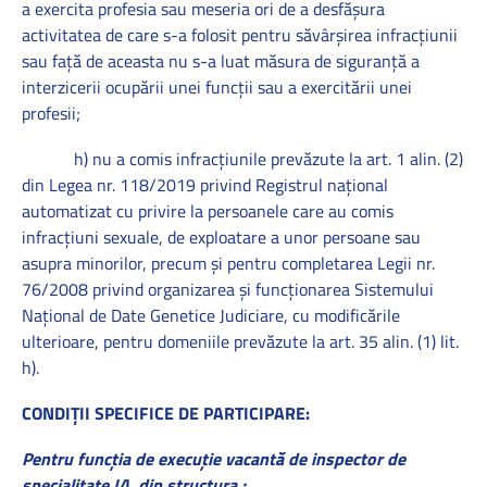
a exercita profesia sau meseria ori de a desfăşura
activitatea de care s-a folosit pentru săvârşirea infracţiunii
sau faţă de aceasta nu s-a luat măsura de siguranţă a
interzicerii ocupării unei funcţii sau a exercitării unei
profesii;
h) nu a comis infracţiunile prevăzute la art. 1 alin. (2)
din Legea nr. 118/2019 privind Registrul naţional
automatizat cu privire la persoanele care au comis
infracţiuni sexuale, de exploatare a unor persoane sau
asupra minorilor, precum şi pentru completarea Legii nr.
76/2008 privind organizarea şi funcţionarea Sistemului
Naţional de Date Genetice Judiciare, cu modificările
ulterioare, pentru domeniile prevăzute la art. 35 alin. (1) lit.
h).
CONDIȚII SPECIFICE DE PARTICIPARE:
Pentru funcția de execuție vacantă de
inspector de
specialitate IA din structura :