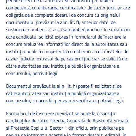
penale direct de la autoritatea sau instituţia publică
competentă cu eliberarea certificatelor de cazier judiciar are
obligaţia de a completa dosarul de concurs cu originalul
documentului prevăzut la alin. lit. f), anterior datei de
susţinere a probei scrise şi/sau probei practice. În situaţia în
care candidatul solicită expres în formularul de înscriere la
concurs preluarea informaţiilor direct de la autoritatea sau
instituţia publică competentă cu eliberarea certificatelor de
cazier judiciar, extrasul de pe cazierul judiciar se solicită de
către autoritatea sau instituţia publică organizatoare a
concursului, potrivit legii.
Documentul prevăzut la alin. lit. h) poate fi solicitat şi de
către autoritatea sau instituţia publică organizatoare a
concursului, cu acordul persoanei verificate, potrivit legii.
Formularul de înscriere prevăzut se pune la dispoziţie
candidaţilor de către Direcția Generală de Asistență Socială
și Protecția Copilului Sector 1 din oficiu, prin publicare pe
pagina de internet a acesteia în format deschis, editabil, în