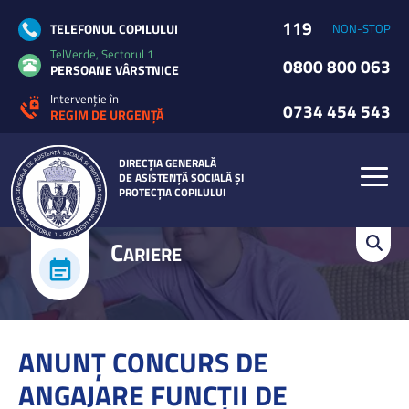
119
TELEFONUL COPILULUI
NON-STOP
TelVerde, Sectorul 1
0800 800 063
PERSOANE VÂRSTNICE
Intervenție în
0734 454 543
REGIM DE URGENȚĂ
DIRECȚIA GENERALĂ
DE ASISTENȚĂ SOCIALĂ ȘI
PROTECȚIA COPILULUI
C
ARIERE
ANUNŢ CONCURS DE
ANGAJARE FUNCȚII DE