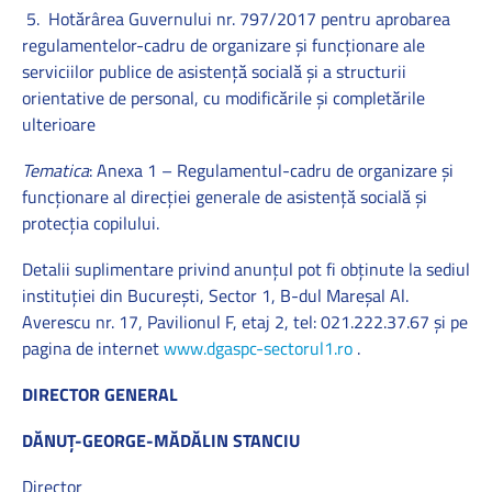
5. Hotărârea Guvernului nr. 797/2017 pentru aprobarea
regulamentelor-cadru de organizare şi funcţionare ale
serviciilor publice de asistenţă socială şi a structurii
orientative de personal, cu modificările și completările
ulterioare
Tematica
: Anexa 1 – Regulamentul-cadru de organizare şi
funcţionare al direcţiei generale de asistenţă socială și
protecția copilului.
Detalii suplimentare privind anunţul pot fi obţinute la sediul
instituţiei din București, Sector 1, B-dul Mareşal Al.
Averescu nr. 17, Pavilionul F, etaj 2, tel: 021.222.37.67 şi pe
pagina de internet
www.dgaspc-sectorul1.ro
.
DIRECTOR GENERAL
DĂNUȚ-GEORGE-MĂDĂLIN STANCIU
Director