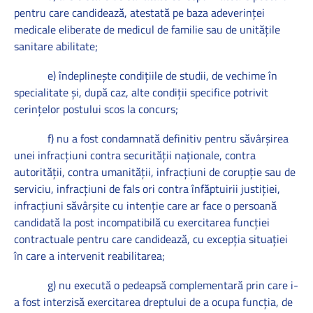
pentru care candidează, atestată pe baza adeverinţei
medicale eliberate de medicul de familie sau de unităţile
sanitare abilitate;
e) îndeplineşte condiţiile de studii, de vechime în
specialitate şi, după caz, alte condiţii specifice potrivit
cerinţelor postului scos la concurs;
f) nu a fost condamnată definitiv pentru săvârşirea
unei infracţiuni contra securităţii naţionale, contra
autorităţii, contra umanităţii, infracţiuni de corupţie sau de
serviciu, infracţiuni de fals ori contra înfăptuirii justiţiei,
infracţiuni săvârşite cu intenţie care ar face o persoană
candidată la post incompatibilă cu exercitarea funcţiei
contractuale pentru care candidează, cu excepţia situaţiei
în care a intervenit reabilitarea;
g) nu execută o pedeapsă complementară prin care i-
a fost interzisă exercitarea dreptului de a ocupa funcţia, de