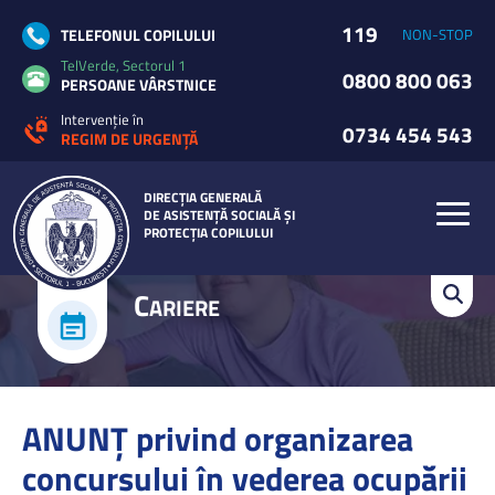
119
TELEFONUL COPILULUI
NON-STOP
TelVerde, Sectorul 1
0800 800 063
PERSOANE VÂRSTNICE
Intervenție în
0734 454 543
REGIM DE URGENȚĂ
DIRECȚIA GENERALĂ
DE ASISTENȚĂ SOCIALĂ ȘI
PROTECȚIA COPILULUI
C
ARIERE
ANUNŢ privind organizarea
concursului în vederea ocupării