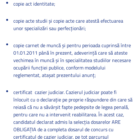
copie act identitate;
copie acte studii şi copie acte care atestă efectuarea
unor specializări sau perfecţionări;
copie carnet de muncă şi pentru perioada cuprinsă între
01.01.2011 până în prezent, adeverinţă care să ateste
vechimea în muncă şi în specialitatea studiilor necesare
ocupării funcţiei publice, conform modelului
reglementat, ataşat prezentului anunţ;
certificat
cazier judiciar. Cazierul judiciar poate fi
înlocuit cu o declaraţie pe proprie răspundere din care să
reiasă că nu a săvârşit fapte pedepsite de legea penală,
pentru care nu a intervenit reabilitarea. În acest caz,
candidatul declarat admis la selecţia dosarelor ARE
OBLIGAŢIA de a completa dosarul de concurs cu
certificatul de cazier judiciar, pe tot parcursul