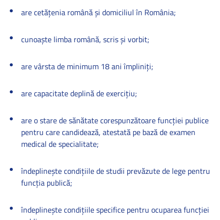
are cetăţenia română şi domiciliul în România;
cunoaşte limba română, scris şi vorbit;
are vârsta de minimum 18 ani împliniţi;
are capacitate deplină de exerciţiu;
are o stare de sănătate corespunzătoare funcţiei publice
pentru care candidează, atestată pe bază de examen
medical de specialitate;
îndeplineşte condiţiile de studii prevăzute de lege pentru
funcţia publică;
îndeplineşte condiţiile specifice pentru ocuparea funcţiei