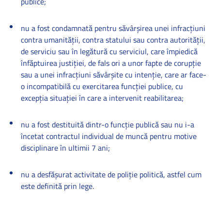
publice;
nu a fost condamnată pentru săvârşirea unei infracţiuni
contra umanităţii, contra statului sau contra autorităţii,
de serviciu sau în legătură cu serviciul, care împiedică
înfăptuirea justiţiei, de fals ori a unor fapte de corupţie
sau a unei infracţiuni săvârşite cu intenţie, care ar face-
o incompatibilă cu exercitarea funcţiei publice, cu
excepţia situaţiei în care a intervenit reabilitarea;
nu a fost destituită dintr-o funcţie publică sau nu i-a
încetat contractul individual de muncă pentru motive
disciplinare în ultimii 7 ani;
nu a desfăşurat activitate de poliţie politică, astfel cum
este definită prin lege.