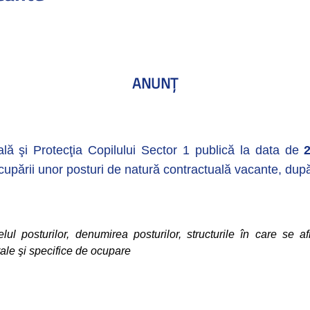
ANUN
Ţ
lă şi Protecţia Copilului Sector 1 publică la data de
cupării unor posturi de natură contractuală vacante, du
lul posturilor, denumirea posturilor, structurile în care se af
erale şi specifice de ocupare