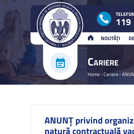
TELEFON
119
ACASĂ
NOUTĂȚI
D
C
ARIERE
Home
-
Cariere
-
ANUNŢ
ANUNŢ privind organiza
natură contractuală va