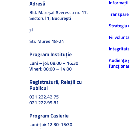
Informaţii
Adresă
Bld. Mareşal Averescu nr. 17,
Transpare
Sectorul 1, Bucureşti
Strategia 
și
Fii volunt
Str. Mures 18-24
Integritat
Program Instituție
Audiențe 
Luni – joi: 08:00 – 16:30
funcționar
Vineri: 08:00 – 14:00
Registratură, Relații cu
Publicul
021 222.42.75
021 222.99.81
Program Casierie
Luni-Joi: 12:30-15:30