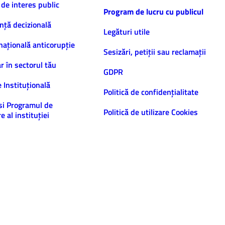
 de interes public
Program de lucru cu publicul
nță decizională
Legături utile
națională anticorupție
Sesizări, petiţii sau reclamații
ar în sectorul tău
GDPR
e Instituțională
Politică de confidenţialitate
și Programul de
Politică de utilizare Cookies
e al instituției