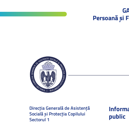
G
Persoană și F
Informa
Direcţia Generală de Asistenţă
Socială şi Protecţia Copilului
public
Sectorul 1