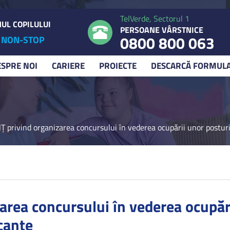
TelVerde, Sectorul 1
UL COPILULUI
PERSOANE VÂRSTNICE
0800 800 063
NON-STOP
ESPRE NOI
CARIERE
PROIECTE
DESCARCĂ FORMUL
 privind organizarea concursului în vederea ocupării unor postur
rea concursului în vederea ocupări
cante