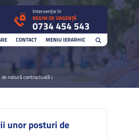
Intervenție în
REGIM DE URGENȚĂ
0734 454 543
ARE
CONTACT
MENIU IERARHIC
i de natură contractuală vacante
i unor posturi de