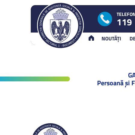
TELEFON
119
ACASĂ
NOUTĂȚI
D
G
Persoană și F