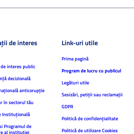
ții de interes
Link-uri utile
Prima pagină
 de interes public
Program de lucru cu publicul
nță decizională
Legături utile
națională anticorupție
Sesizări, petiţii sau reclamații
ar în sectorul tău
GDPR
e Instituțională
Politică de confidenţialitate
și Programul de
Politică de utilizare Cookies
e al instituției