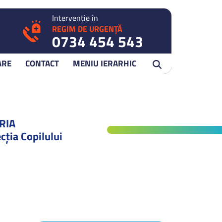
Intervenție în
REGIM DE URGENȚĂ
0734 454 543
ARE
CONTACT
MENIU IERARHIC
RIA
cţia Copilului