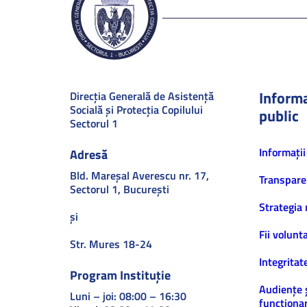
Informa
Direcţia Generală de Asistenţă
Socială şi Protecţia Copilului
public
Sectorul 1
Informaţii
Adresă
Bld. Mareşal Averescu nr. 17,
Transpare
Sectorul 1, Bucureşti
Strategia 
și
Fii volunt
Str. Mures 18-24
Integritat
Program Instituție
Audiențe 
Luni – joi: 08:00 – 16:30
funcționar