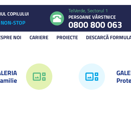
TelVerde, Sectorul 1
UL COPILULUI
PERSOANE VÂRSTNICE
0800 800 063
NON-STOP
ESPRE NOI
CARIERE
PROIECTE
DESCARCĂ FORMUL
ALERIA
GALE
amilie
Prote