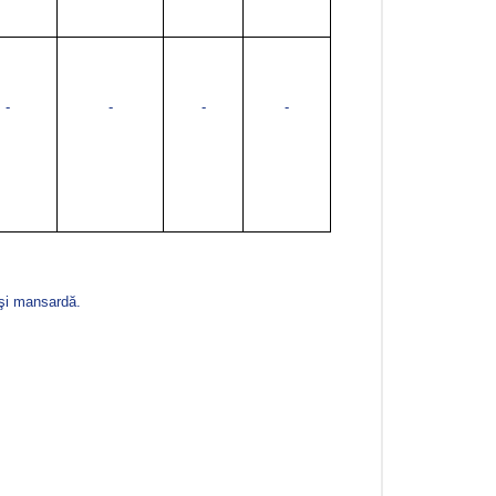
-
-
-
-
 şi mansardă.