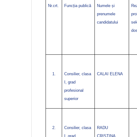
Nr.crt.
Funcția publică
Numele și
Rez
prenumele
pr
candidatului
sel
dos
1.
Consilier, clasa
CALAI ELENA
I, grad
profesional
superior
2.
Consilier, clasa
RADU
I, grad
CRISTINA