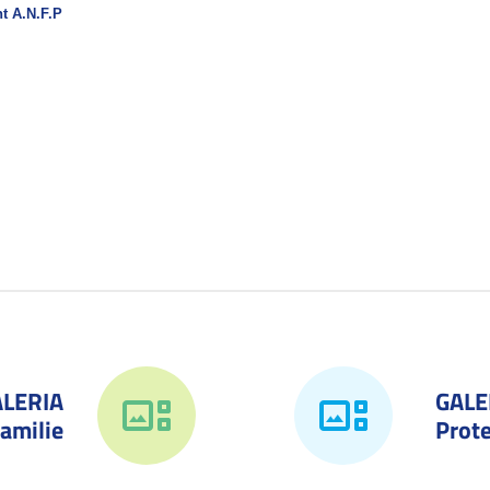
nt A.N.F.P
ALERIA
GALE
amilie
Prote