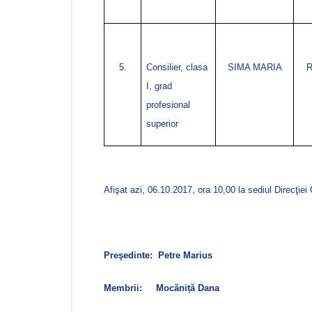
5.
Consilier, clasa
SIMA MARIA
R
I, grad
profesional
superior
Afişat azi, 06.10.2017, ora 10,00 la sediul
Direcţiei
Preşedinte:
Petre Marius
Membrii:
Mocăniță Dana