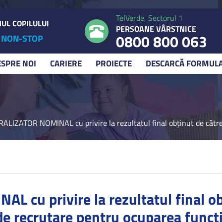
TelVerde, Sectorul 1
UL COPILULUI
PERSOANE VÂRSTNICE
0800 800 063
NON-STOP
ESPRE NOI
CARIERE
PROIECTE
DESCARCĂ FORMUL
ALIZATOR NOMINAL cu privire la rezultatul final obţinut de cătr
cu privire la rezultatul final ob
de recrutare pentru ocuparea funcţi