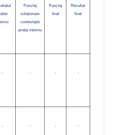
ultatul
Punctaj
Punctaj
Rezultat
robei
soluționare
final
final
terviu
contestație
proba interviu
-
-
-
-
-
-
-
-