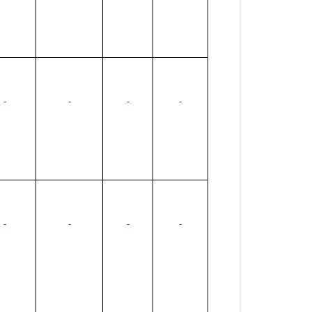
-
-
-
-
-
-
-
-