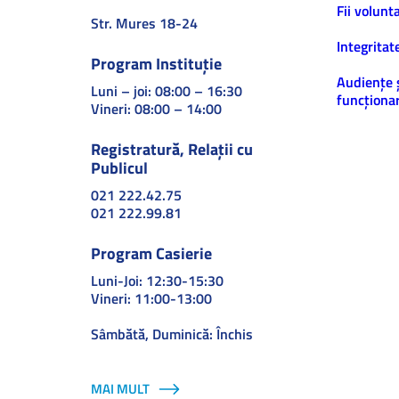
Fii volunt
Str. Mures 18-24
Integritat
Program Instituție
Audiențe 
Luni – joi: 08:00 – 16:30
funcționar
Vineri: 08:00 – 14:00
Registratură, Relații cu
Publicul
021 222.42.75
021 222.99.81
Program Casierie
Luni-Joi: 12:30-15:30
Vineri: 11:00-13:00
Sâmbătă, Duminică: Închis
MAI MULT