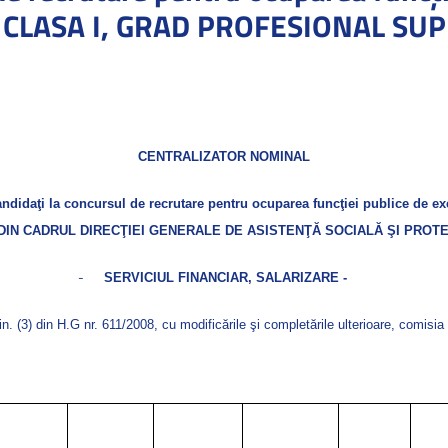
, CLASA I, GRAD PROFESIONAL SU
CENTRALIZATOR NOMINAL
candidaţi la concursul
de recrutare pentru ocuparea funcţiei publice de e
DI
N CADRUL DIRECŢIEI GENERALE DE ASISTENŢĂ SOCIALĂ ŞI PROTE
-
SERVICIUL FINANCIAR, SALARIZARE -
alin. (3) din H.G nr. 611/2008, cu modificările şi completările ulterioare, comisi