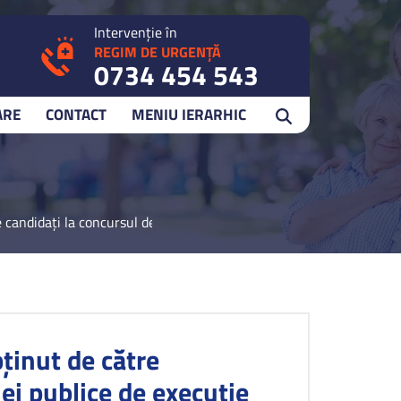
Intervenție în
REGIM DE URGENȚĂ
0734 454 543
ARE
CONTACT
MENIU IERARHIC
e candidaţi la concursul de recrutare pentru ocuparea funcţiei
ţinut de către
ei publice de execuţie