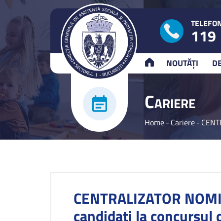
TELEFON
119
ACASĂ
NOUTĂȚI
D
C
ARIERE
Home
-
Cariere
-
CENTR
CENTRALIZATOR NOMINAL 
candidaţi la concursul 