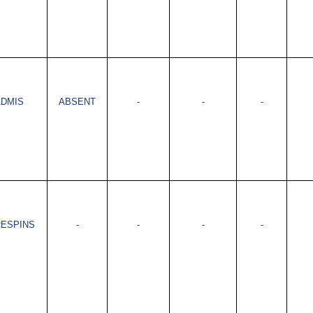
ADMIS
ABSENT
-
-
-
ESPINS
-
-
-
-