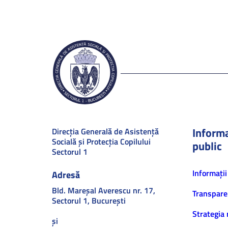
Informa
Direcţia Generală de Asistenţă
Socială şi Protecţia Copilului
public
Sectorul 1
Informaţii
Adresă
Bld. Mareşal Averescu nr. 17,
Transpare
Sectorul 1, Bucureşti
Strategia 
și