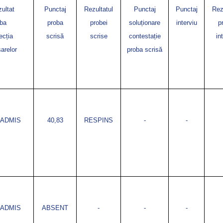
ultat
Punctaj
Rezultatul
Punctaj
Punctaj
Rez
oba
proba
probei
soluționare
interviu
p
ecția
scrisă
scrise
contestație
in
arelor
proba scrisă
ADMIS
40,83
RESPINS
-
-
ADMIS
ABSENT
-
-
-