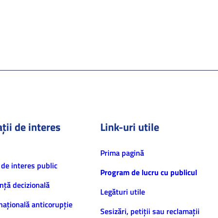
ții de interes
Link-uri utile
Prima pagină
 de interes public
Program de lucru cu publicul
nță decizională
Legături utile
națională anticorupție
Sesizări, petiţii sau reclamații