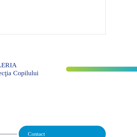
LERIA
ecţia Copilului
Contact