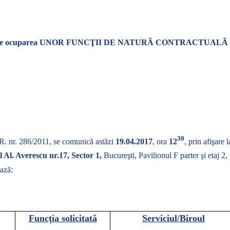
l de ocuparea UNOR FUNCŢII DE NATURĂ CONTRACTUAL
30
.R. nr. 286/2011,
se comunică astăzi
19.04.2017
, ora
12
, prin afişare
 Al. Averescu nr.17, Sector 1,
Bucureşti,
Pavilionul F parter şi etaj 
:
ază
Funcţia solicitată
Serviciul/Biroul