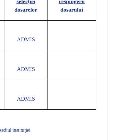
selecţiei
respingerii
dosarelor
dosarului
ADMIS
ADMIS
ADMIS
sediul instituţiei.