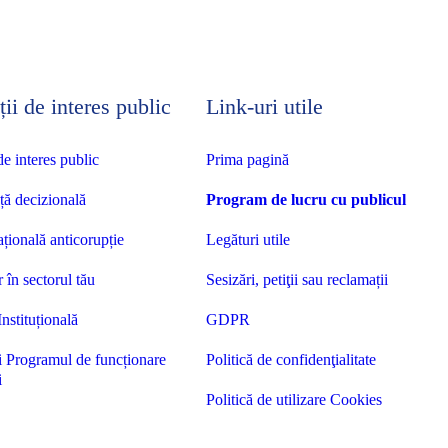
ii de interes public
Link-uri utile
de interes public
Prima pagină
ță decizională
Program de lucru cu publicul
ațională anticorupție
Legături utile
r în sectorul tău
Sesizări, petiţii sau reclamații
Instituțională
GDPR
i Programul de funcționare
Politică de confidenţialitate
i
Politică de utilizare Cookies