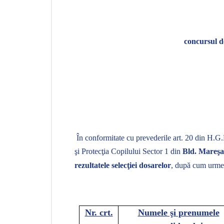
concursu
În conformitate cu prevederile art. 20 din H.G
şi Protecţia Copilului Sector 1 din
Bld. Mareşal
rezultatele selecţiei dosarelor
, după cum urme
Nr. crt.
Numele şi prenumele