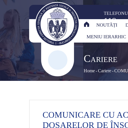
TELEFONU
119
NO
ACASĂ
NOUTĂȚI
MENIU IERARHIC
C
ARIERE
Home
-
Cariere
-
COMU
COMUNICARE CU AC
DOSARELOR DE ÎNS