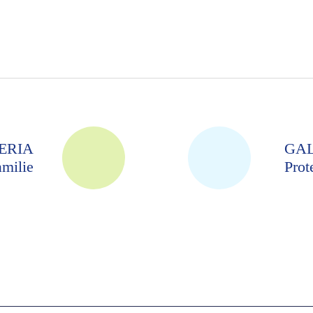
ERIA
GA
amilie
Prot