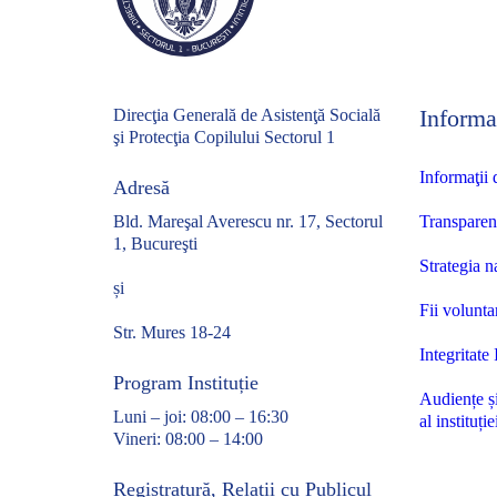
Informaț
Direcţia Generală de Asistenţă Socială
şi Protecţia Copilului Sectorul 1
Informaţii 
Adresă
Bld. Mareşal Averescu nr. 17, Sectorul
Transparen
1, Bucureşti
Strategia n
și
Fii volunta
Str. Mures 18-24
Integritate 
Program Instituție
Audiențe ș
Luni – joi: 08:00 – 16:30
al instituție
Vineri: 08:00 – 14:00
Registratură, Relații cu Publicul