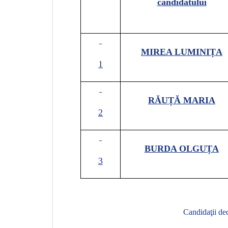
candidatului
MIREA LUMINIȚA
1
RĂUȚĂ MARIA
2
BURDA OLGUȚA
3
C
andidaţii de