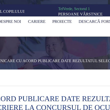
TelVerde, Sectorul 1
L COPILULUI
PERSOANE VÂRSTNICE
N-STOP
0800 800 063
DESPRE NOI
CARIERE
PROIECTE
DESCARCĂ FO
NICARE CU ACORD PUBLICARE DATE REZULTATUL SELEC
ORD PUBLICARE DATE REZULTA
CRIERE LA CONCURSUL DE OCU