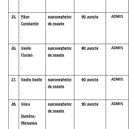
25.
Păun
supraveghetor
90
puncte
ADMIS
Constantin
de noapte
26.
Vasile
supraveghetor
80
puncte
ADMIS
Florian
de noapte
27.
Vasile Vasile
supraveghetor
60
puncte
ADMIS
de noapte
28.
Voicu
supraveghetor
90
puncte
ADMIS
de noapte
Dumitra-
Micșunica