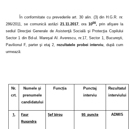
În conformitate cu prevederile art. 30 alin. (3) din H.G.R. nr.
00
286/2011,
se comunică astăzi
21.11.2017
, ora
10
,
prin afişare la
sediul Direcţiei Generale de Asistenţă Socială şi Protecţia Copilului
Sector 1 din
Bd-ul. Mareşal Al. Averescu, nr.17, Sector 1, Bucure
ş
ti
,
Pavilionul F, parter şi etaj 2,
rezultatele probei interviu
, după cum
urmează:
Nr.
Numele şi
Funcția
Punctaj
Rezultatul
crt.
prenumele
interviu
interviului
candidatului
1.
Faur
Șef birou
95
puncte
ADMIS
Ruxandra