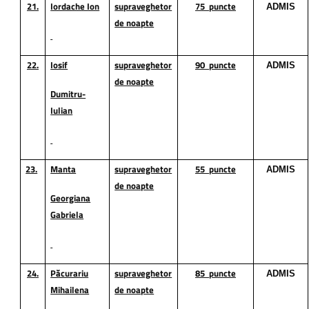
21.
Iordache Ion
supraveghetor
75
puncte
ADMIS
de noapte
22.
Iosif
supraveghetor
90
puncte
ADMIS
de noapte
Dumitru-
Iulian
23.
Manta
supraveghetor
55
puncte
ADMIS
de noapte
Georgiana
Gabriela
24.
Păcurariu
supraveghetor
85
puncte
ADMIS
Mihailena
de noapte