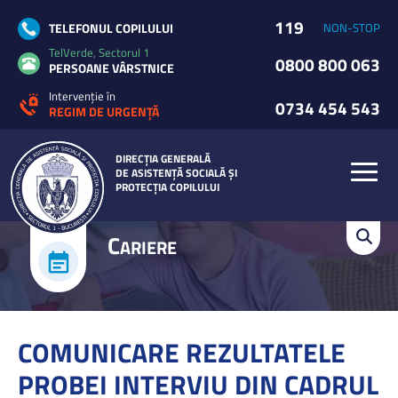
119
TELEFONUL COPILULUI
NON-STOP
TelVerde, Sectorul 1
0800 800 063
PERSOANE VÂRSTNICE
Intervenție în
0734 454 543
REGIM DE URGENȚĂ
DIRECȚIA GENERALĂ
DE ASISTENȚĂ SOCIALĂ ȘI
PROTECȚIA COPILULUI
C
ARIERE
COMUNICARE REZULTATELE
PROBEI INTERVIU DIN CADRUL