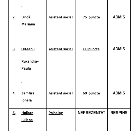
2.
Dincă
Asistent social
75
puncte
ADMIS
Mariana
3.
Olteanu
Asistent social
80 puncte
ADMIS
Ruxandra-
Paula
4.
Zamfira
Asistent social
60
puncte
ADMIS
Ionela
5.
Holban
Psiholog
NEPREZENTAT
RESPINS
Iuliana