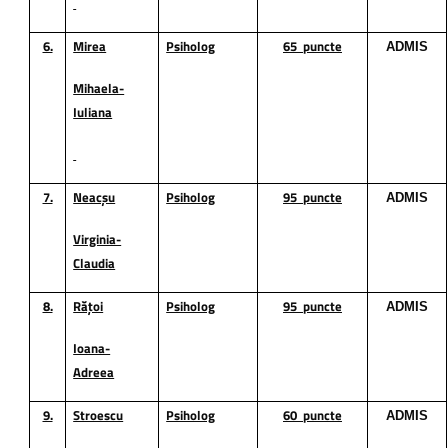
6.
Mirea
Psiholog
65
puncte
ADMIS
Mihaela-
Iuliana
7.
Neacșu
Psiholog
95
puncte
ADMIS
Virginia-
Claudia
8.
Rățoi
Psiholog
95
puncte
ADMIS
Ioana-
Adreea
9.
Stroescu
Psiholog
60
puncte
ADMIS