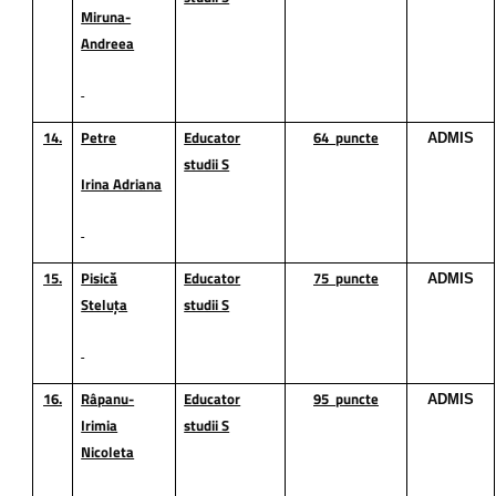
Miruna-
Andreea
14.
Petre
Educator
64
puncte
ADMIS
studii S
Irina Adriana
15.
Pisică
Educator
75
puncte
ADMIS
Steluța
studii S
16.
Râpanu-
Educator
95
puncte
ADMIS
Irimia
studii S
Nicoleta