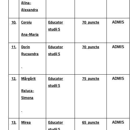
Alina-
Alexandra
10.
Coroiu
Educator
70
puncte
ADMIS
studii S
Ana-Maria
11.
Dorin
Educator
70
puncte
ADMIS
Rucsandra
studii S
12.
Mărgărit
Educator
75
puncte
ADMIS
studii S
Raluca-
Simona
13.
Mirea
Educator
65
puncte
ADMIS
studii S