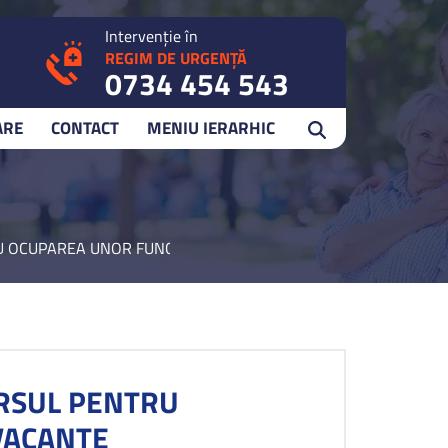
Intervenție în
REGIM DE URGENȚĂ
0734 454 543
ARE
CONTACT
MENIU IERARHIC
U OCUPAREA UNOR FUNCŢII DE NATURĂ CONTRACTUALĂ VACAN
URSUL PENTRU
VACANTE