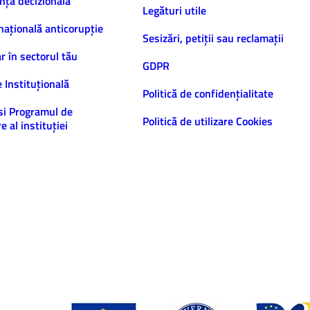
nță decizională
Legături utile
națională anticorupție
Sesizări, petiţii sau reclamații
ar în sectorul tău
GDPR
e Instituțională
Politică de confidenţialitate
și Programul de
Politică de utilizare Cookies
e al instituției