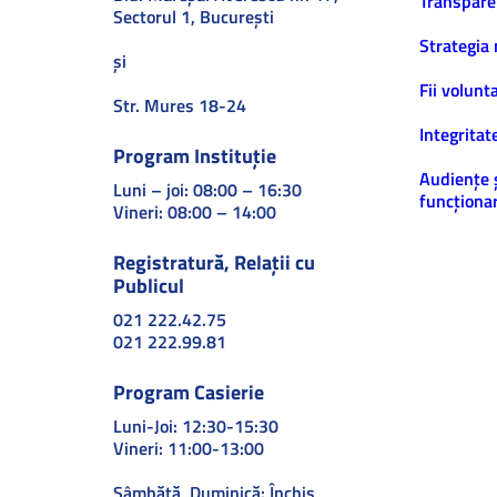
Transpare
Sectorul 1, Bucureşti
Strategia 
și
Fii volunt
Str. Mures 18-24
Integritat
Program Instituție
Audiențe 
Luni – joi: 08:00 – 16:30
funcționar
Vineri: 08:00 – 14:00
Registratură, Relații cu
Publicul
021 222.42.75
021 222.99.81
Program Casierie
Luni-Joi: 12:30-15:30
Vineri: 11:00-13:00
Sâmbătă, Duminică: Închis