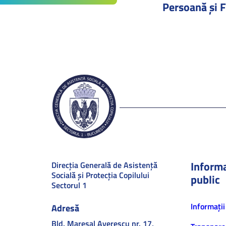
Persoană și F
Informa
Direcţia Generală de Asistenţă
Socială şi Protecţia Copilului
public
Sectorul 1
Informaţii
Adresă
Bld. Mareşal Averescu nr. 17,