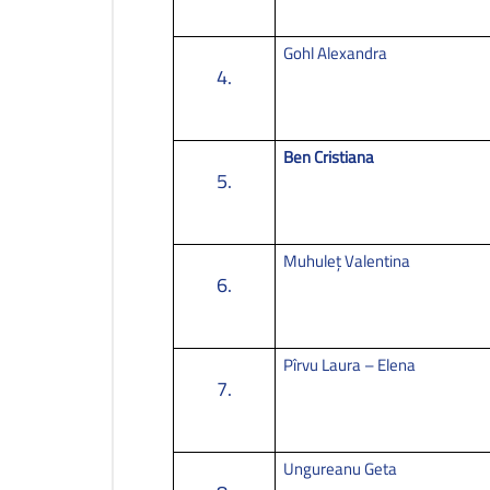
Gohl Alexandra
4.
Ben Cristiana
5.
Muhuleț Valentina
6.
Pîrvu Laura – Elena
7.
Ungureanu Geta