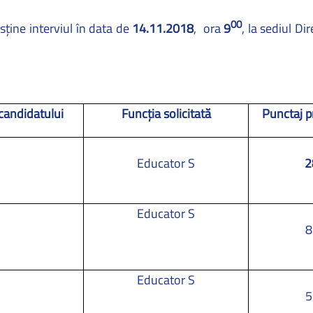
00
sţine interviul în data de
14.11.2018
,
ora
9
, la sediul Di
candidatului
Funcţia solicitată
Punctaj p
Educator S
2
Educator S
8
Educator S
5