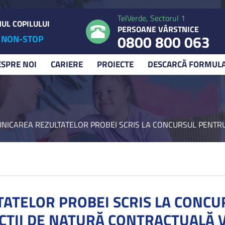
TelVerde, Sectorul 1
UL COPILULUI
PERSOANE VÂRSTNICE
0800 800 063
NON-STOP
ESPRE NOI
CARIERE
PROIECTE
DESCARCĂ FORMUL
NICAREA REZULTATELOR PROBEI SCRIS LA CONCURSUL PENTR
ATELOR PROBEI SCRIS LA CONC
ŢII DE NATURĂ CONTRACTUALĂ 