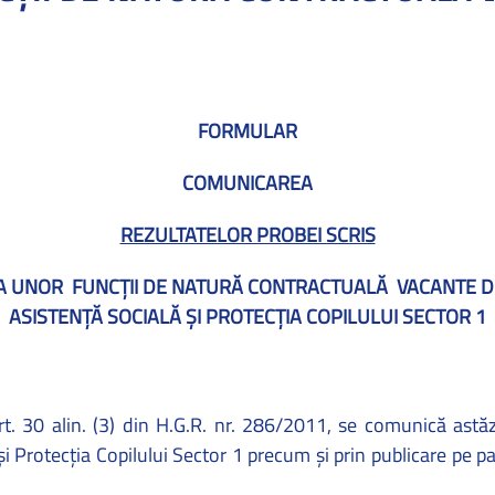
FORMULAR
COMUNICAREA
REZULTATELOR PROBEI SCRIS
A UNOR
FUNCŢII DE NATURĂ CONTRACTUALĂ
VACANTE
D
ASISTENŢĂ SOCIALĂ ŞI PROTECŢIA COPILULUI SECTOR 1
rt. 30 alin. (3) din H.G.R. nr. 286/2011,
se comunică astă
 şi Protecţia Copilului Sector 1 precum
şi prin publicare pe p