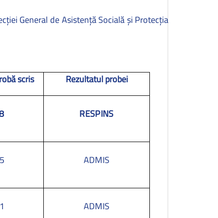
recţiei General de Asistenţă Socială şi Protecţia
robă scris
Rezultatul probei
8
RESPINS
5
ADMIS
1
ADMIS