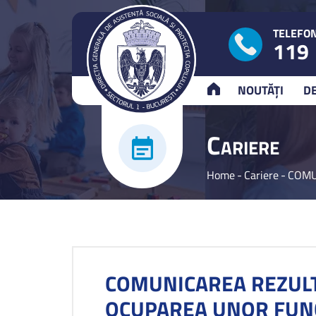
TELEFON
119
ACASĂ
NOUTĂȚI
D
C
ARIERE
Home
-
Cariere
-
COMU
COMUNICAREA REZULT
OCUPAREA UNOR FUNC