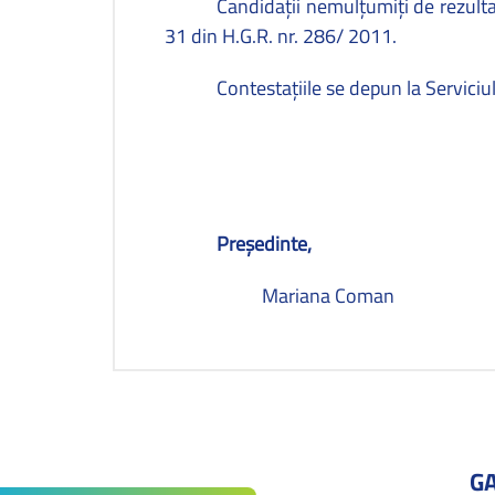
Candidaţii nemulţumiţi de rezulta
31 din
H.G.R. nr. 286/ 2011.
Contestaţiile se
depun la Serviciul
Preşedinte,
Mariana Coman
G