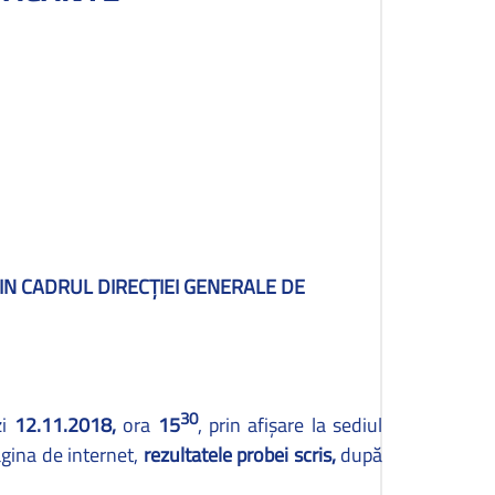
I
N CADRUL DIRECŢIEI GENERALE DE
30
zi
12.11.2018,
ora
15
, prin afişare la sediul
agina de internet,
rezultatele probei scris,
după