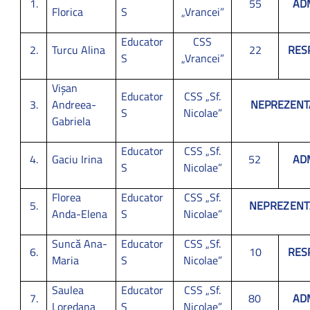
1.
55
AD
Florica
S
„Vrancei”
Educator
CSS
2.
Turcu Alina
22
RES
S
„Vrancei”
Vișan
Educator
CSS „Sf.
3.
Andreea-
NEPREZENT
S
Nicolae”
Gabriela
Educator
CSS „Sf.
4.
Gaciu Irina
52
AD
S
Nicolae”
Florea
Educator
CSS „Sf.
5.
NEPREZENT
Anda-Elena
S
Nicolae”
Suncă Ana-
Educator
CSS „Sf.
6.
10
RES
Maria
S
Nicolae”
Saulea
Educator
CSS „Sf.
7.
80
AD
Loredana
S
Nicolae”