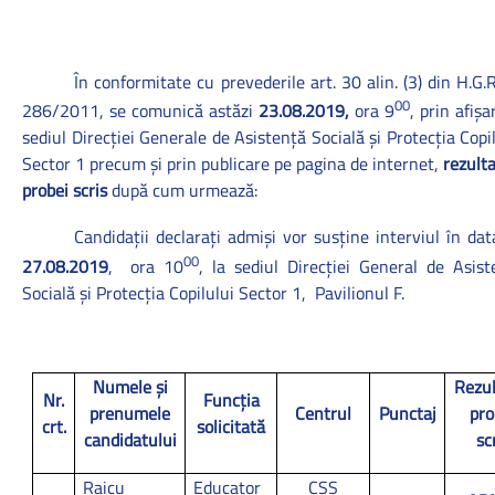
În conformitate cu prevederile art. 30 alin. (3) din H.G.R
00
286/2011,
se comunică astăzi
23.08.2019,
ora 9
, prin afişa
sediul Direcţiei Generale de Asistenţă Socială şi Protecţia Copi
Sector 1 precum şi prin publicare pe pagina de internet,
rezult
probei scris
după cum urmează:
Candidaţii declaraţi admişi vor susţine interviul în da
00
27.08.2019
,
ora 10
, la sediul Direcţiei General de Asist
Socială şi Protecţia Copilului Sector 1,
Pavilionul F.
Numele şi
Rezul
Nr.
Funcţia
prenumele
Centrul
Punctaj
pro
crt.
solicitată
candidatului
sc
Raicu
Educator
CSS