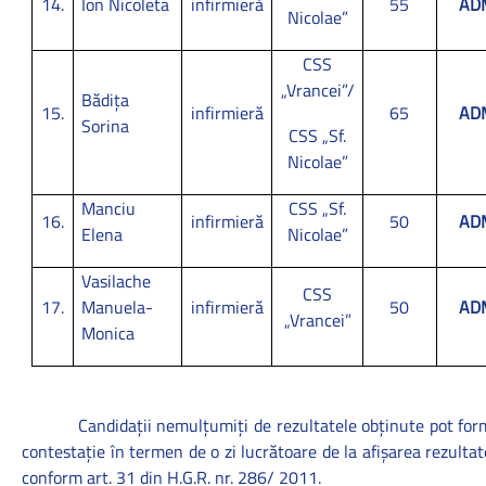
14.
Ion Nicoleta
infirmieră
55
AD
Nicolae”
CSS
„Vrancei”/
Bădița
15.
infirmieră
65
AD
Sorina
CSS „Sf.
Nicolae”
Manciu
CSS „Sf.
16.
infirmieră
50
AD
Elena
Nicolae”
Vasilache
CSS
17.
Manuela-
infirmieră
50
AD
„Vrancei”
Monica
Candidaţii nemulţumiţi de rezultatele obţinute pot for
contestaţie în termen de o zi lucrătoare de la afişarea rezultat
conform art. 31 din
H.G.R. nr. 286/ 2011.