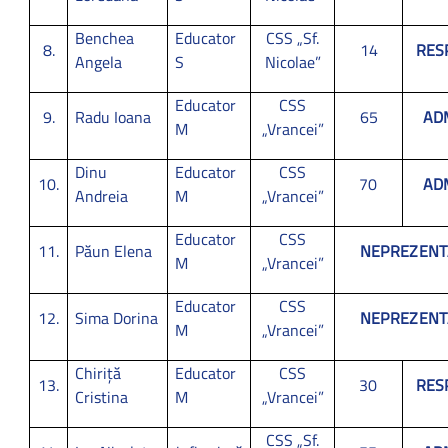
Benchea
Educator
CSS „Sf.
8.
14
RES
Angela
S
Nicolae”
Educator
CSS
9.
Radu Ioana
65
AD
M
„Vrancei”
Dinu
Educator
CSS
10.
70
AD
Andreia
M
„Vrancei”
Educator
CSS
11.
Păun Elena
NEPREZENT
M
„Vrancei”
Educator
CSS
12.
Sima Dorina
NEPREZENT
M
„Vrancei”
Chiriță
Educator
CSS
13.
30
RES
Cristina
M
„Vrancei”
CSS „Sf.