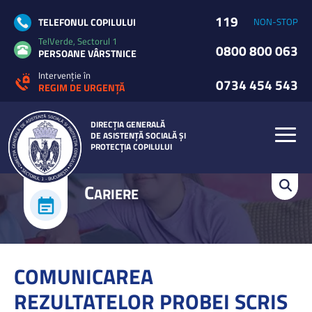
119
TELEFONUL COPILULUI
NON-STOP
TelVerde, Sectorul 1
0800 800 063
PERSOANE VÂRSTNICE
Intervenție în
0734 454 543
REGIM DE URGENȚĂ
DIRECȚIA GENERALĂ
DE ASISTENȚĂ SOCIALĂ ȘI
PROTECȚIA COPILULUI
C
ARIERE
COMUNICAREA
REZULTATELOR PROBEI SCRIS