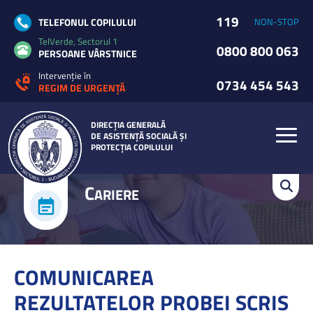
119
TELEFONUL COPILULUI
NON-STOP
TelVerde, Sectorul 1
0800 800 063
PERSOANE VÂRSTNICE
Intervenție în
0734 454 543
REGIM DE URGENȚĂ
DIRECȚIA GENERALĂ
DE ASISTENȚĂ SOCIALĂ ȘI
PROTECȚIA COPILULUI
C
ARIERE
COMUNICAREA
REZULTATELOR PROBEI SCRIS