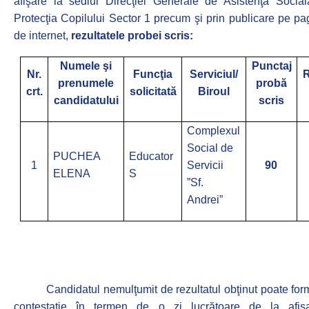
afişare la sediul Direcţiei Generale de Asistenţă Social
Protecţia Copilului Sector 1 precum
şi prin publicare pe pa
de internet,
rezultatele probei scris:
Numele şi
Punctaj
Nr.
Funcţia
Serviciul/
R
prenumele
probă
crt.
solicitată
Biroul
candidatului
scris
Complexul
Social de
PUCHEA
Educator
1
Servicii
90
ELENA
S
”Sf.
Andrei”
Candidatul nemulţumit de rezultatul obţinut poate for
contestaţie în termen de o zi lucrătoare de la afiş