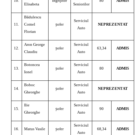
10.
îngrijitor
80
ADMIS
Elisabeta
Seniorilor
Bădulescu
Serviciul
ş
11.
Cornel
ofer
NEPREZENTAT
Auto
Florian
Aron George
Serviciul
ş
12.
ofer
63,34
ADMIS
Claudiu
Auto
Botoncea
Serviciul
ş
13.
ofer
80
ADMIS
Ionel
Auto
Boboc
Serviciul
ş
14.
ofer
NEPREZENTAT
Gheorghe
Auto
Ilie
Serviciul
ş
15.
ofer
90
ADMIS
Gheorghe
Auto
Serviciul
ş
16.
Matus Vasile
ofer
68,34
ADMIS
Auto