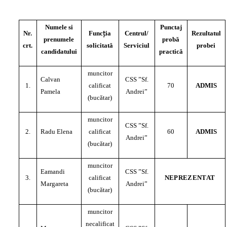
Numele si
Punctaj
ţ
Nr.
Func
ia
Centrul/
Rezultatul
prenumele
probă
crt.
solicitată
Serviciul
probei
candidatului
practică
muncitor
Calvan
CSS ”Sf.
1.
calificat
70
ADMIS
Pamela
Andrei”
(bucătar)
muncitor
CSS ”Sf.
2.
Radu Elena
calificat
60
ADMIS
Andrei”
(bucătar)
muncitor
Eamandi
CSS ”Sf.
3.
calificat
NEPREZENTAT
Margareta
Andrei”
(bucătar)
muncitor
necalificat