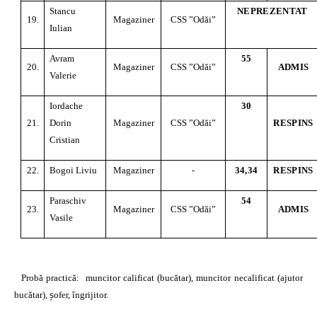
Stancu
NEPREZENTAT
19.
Magaziner
CSS ”Odăi”
Iulian
Avram
55
20.
Magaziner
CSS ”Odăi”
ADMIS
Valerie
Iordache
30
21.
Dorin
Magaziner
CSS ”Odăi”
RESPINS
Cristian
22.
Bogoi Liviu
Magaziner
-
34,34
RESPINS
Paraschiv
54
23.
Magaziner
CSS ”Odăi”
ADMIS
Vasile
Probă practică:
muncitor calificat (bucătar), muncitor necalificat (ajutor
ş
bucătar),
ofer, îngrijitor.