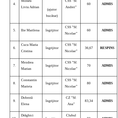
Moraru
CSS ”Sf.
4.
60
ADMIS
Liviu Adrian
Andrei”
(ajutor
bucătar)
CSS ”Sf.
5.
Ilie Marilena
îngrijitor
60
ADMIS
Nicolae”
Cucu Maria
CSS ”Sf.
6.
îngrijitor
36,67
RESPINS
Cristina
Nicolae”
Mezdrea
CSS ”Sf.
7.
îngrijitor
70
ADMIS
Marian
Nicolae”
Constantin
CSS ”Sf.
8.
îngrijitor
80
ADMIS
Marieta
Nicolae”
Dobrotă
CZ ”Sf.
9.
îngrijitor
83,34
ADMIS
Elena
Ana”
Drăghici
Clubul