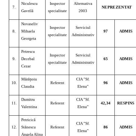
Niculescu
Inspector
Alternativa
7.
NEPREZENTAT
Gavrilă
specialitate
2003
Novaseliv
Inspector
Serviciul
8.
Mihaela
97
ADMIS
specialitate
Administrativ
Georgeta
Petrescu
Inspector
Serviciul
9.
Decebal
65
ADMIS
specialitate
Administrativ
Cezar
ş
Mără
oiu
CIA ”Sf.
10.
Referent
96
ADMIS
Claudia
Elena”
Dumitru
CIA ”Sf.
11.
Referent
42,34
RESPINS
Valentina
Elena”
Petricică
CIA ”Sf.
12.
Stănescu
Referent
86
ADMIS
Elena”
Angela Alina