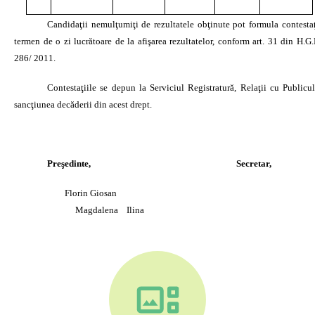
Candidaţii nemulţumiţi de rezultatele obţinute pot formula contestaţ
termen de o zi lucrătoare de la afişarea rezultatelor, conform art. 31 din
H.G.
286/ 2011.
Contestaţiile se
depun la Serviciul Registratură, Relaţii cu Publicul
sancţiunea decăderii din acest drept.
Preşedinte,
Secretar,
Florin Giosan
Magdalena Ilina