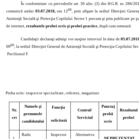
În conformitate cu prevederile art. 30 alin. (3) din H.G.R. nr. 286/20
00
comunică astăzi
03.07.2018,
ora 12
, prin afişare la sediul Direcţiei Gener
Asistenţă Socială şi Protecţia Copilului Sector 1 precum
şi prin publicare pe 
de internet,
rezultatele probei scris
ş
i probei practice
, după cum urmează:
Candidaţii declaraţi admişi vor susţine interviul în data de
05.07.201
00
09
, la sediul Direcţiei General de Asistenţă Socială şi Protecţia Copilului Sec
Pavilionul F.
Proba scris:
inspector specialitate, referent,
magaziner.
Numele şi
Punctaj
Funcţia
Nr.
Centrul/
Rezultatul
prenumele
probă
crt
Serviciul
probei
solicitată
candidatului
scris
Radu
Inspector
Alternativa
1.
NEPREZENTAT