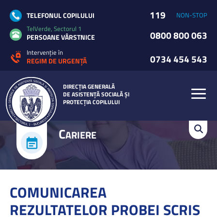
119
TELEFONUL COPILULUI
NON-STOP
TelVerde, Sectorul 1
0800 800 063
PERSOANE VÂRSTNICE
Intervenție în
0734 454 543
REGIM DE URGENȚĂ
DIRECȚIA GENERALĂ
DE ASISTENȚĂ SOCIALĂ ȘI
PROTECȚIA COPILULUI
C
ARIERE
COMUNICAREA
REZULTATELOR PROBEI SCRIS