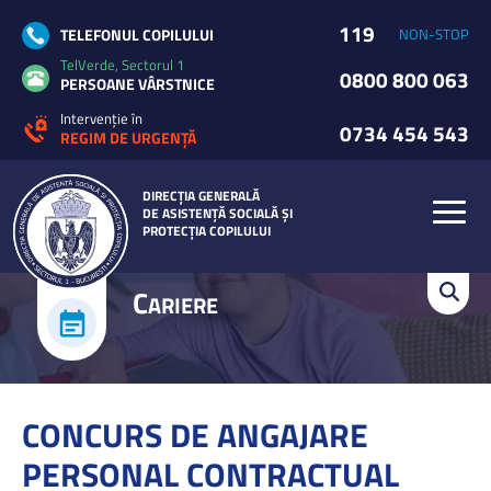
119
TELEFONUL COPILULUI
NON-STOP
TelVerde, Sectorul 1
0800 800 063
PERSOANE VÂRSTNICE
Intervenție în
0734 454 543
REGIM DE URGENȚĂ
DIRECȚIA GENERALĂ
DE ASISTENȚĂ SOCIALĂ ȘI
PROTECȚIA COPILULUI
C
ARIERE
CONCURS DE ANGAJARE
PERSONAL CONTRACTUAL