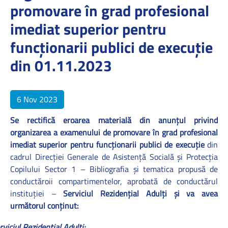
promovare în grad profesional
imediat superior pentru
funcţionarii publici de execuţie
din 01.11.2023
6 Nov 2023
Se rectifică eroarea materială din anunțul
privind
organizarea a examenului de promovare în grad profesional
imediat superior pentru funcţionarii publici de execuţie
din
cadrul Direcției Generale de Asistență Socială și Protecția
Copilului Sector 1 – Bibliografia și tematica propusă de
conductăroii compartimentelor, aprobată de conductărul
instituției –
Serviciul Rezidențial Adulți și va avea
următorul conținut:
rviciul Rezidențial Adulți: