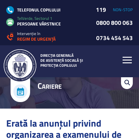
119
TELEFONUL COPILULUI
NON-STOP
TelVerde, Sectorul 1
0800 800 063
PERSOANE VÂRSTNICE
Intervenție în
0734 454 543
REGIM DE URGENȚĂ
DIRECȚIA GENERALĂ
DE ASISTENȚĂ SOCIALĂ ȘI
PROTECȚIA COPILULUI
C
ARIERE
Erată la anunțul privind
organizarea a examenului de