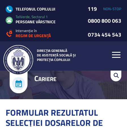
119
TELEFONUL COPILULUI
NON-STOP
TelVerde, Sectorul 1
0800 800 063
PERSOANE VÂRSTNICE
Intervenție în
0734 454 543
REGIM DE URGENȚĂ
DIRECȚIA GENERALĂ
DE ASISTENȚĂ SOCIALĂ ȘI
PROTECȚIA COPILULUI
C
ARIERE
FORMULAR REZULTATUL
SELECŢIEI DOSARELOR DE