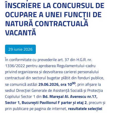
ÎNSCRIERE LA CONCURSUL DE
OCUPARE A UNEI FUNCŢII DE
NATURĂ CONTRACTUALĂ
VACANTĂ
29 iunie 2026
În conformitate cu prevederile art. 37 din H.G.R. nr.
1336/2022 pentru aprobarea Regulamentului-cadru
privind organizarea și dezvoltarea carierei personalului
contractual din sectorul bugetar plătit din fonduri publice,
00
se comunică astăzi
29.06.2026, ora 10
, prin afişare la
sediul Direcţiei Generale de Asistenţă Socială şi Protecţia
Copilului Sector 1 din
Bd. Mareşal Al. Averescu nr.17,
Sector 1, Bucureşti Pavilionul F
parter şi etaj 2
, precum şi
prin publicare pe pagina de internet,
rezultatele selecţiei