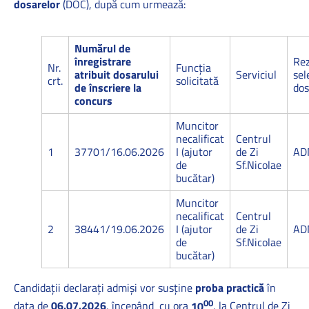
dosarelor
(DOC), după cum urmează:
Numărul de
înregistrare
Rez
Nr.
Funcţia
atribuit dosarului
Serviciul
sel
crt.
solicitată
de înscriere la
dos
concurs
Muncitor
necalificat
Centrul
1
37701/16.06.2026
I (ajutor
de Zi
AD
de
Sf.Nicolae
bucătar)
Muncitor
necalificat
Centrul
2
38441/19.06.2026
I (ajutor
de Zi
AD
de
Sf.Nicolae
bucătar)
Candidaţii declaraţi admişi vor susţine
proba practică
în
00
data de
06.07.2026
, începând cu ora
10
, la Centrul de Zi