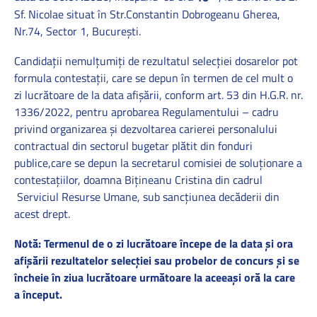
Sf. Nicolae situat în Str.Constantin Dobrogeanu Gherea,
Nr.74, Sector 1, București.
Candidaţii nemulţumiţi de rezultatul selecţiei dosarelor pot
formula contestaţii, care se depun în termen de cel mult o
zi lucrătoare de la data afişării, conform art. 53 din H.G.R. nr.
1336/2022, pentru aprobarea Regulamentului – cadru
privind organizarea și dezvoltarea carierei personalului
contractual din sectorul bugetar plătit din fonduri
publice,care se depun la secretarul comisiei de soluționare a
contestațiilor, doamna Bițineanu Cristina din cadrul
Serviciul Resurse Umane, sub sancţiunea decăderii din
acest drept.
Notă:
Termenul de o zi lucrătoare începe de la data și ora
afișării rezultatelor selecției sau probelor de concurs și se
încheie în ziua lucrătoare următoare la aceeași oră la care
a început.