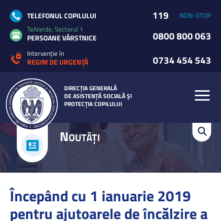
119
TELEFONUL COPILULUI
NON-STOP
TelVerde, Sectorul 1
0800 800 063
PERSOANE VÂRSTNICE
Intervenție în
0734 454 543
REGIM DE URGENȚĂ
DIRECȚIA GENERALĂ
DE ASISTENȚĂ SOCIALĂ ȘI
PROTECȚIA COPILULUI
N
OUTĂȚI
Începând cu 1 ianuarie 2019
pentru ajutoarele de încălzire a