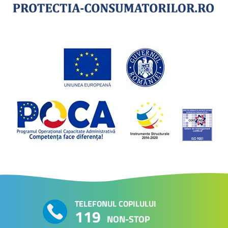
TELEFONUL COPILULUI
119
NON-STOP