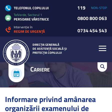
119
TELEFONUL COPILULUI
NON-STOP
TelVerde, Sectorul 1
0800 800 063
PERSOANE VÂRSTNICE
Intervenție în
0734 454 543
REGIM DE URGENȚĂ
DIRECȚIA GENERALĂ
DE ASISTENȚĂ SOCIALĂ ȘI
PROTECȚIA COPILULUI
C
ARIERE
Informare privind amânarea
organizării examenului de