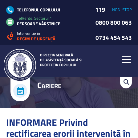
119
TELEFONUL COPILULUI
NON-STOP
TelVerde, Sectorul 1
0800 800 063
PERSOANE VÂRSTNICE
Intervenție în
0734 454 543
REGIM DE URGENȚĂ
DIRECȚIA GENERALĂ
DE ASISTENȚĂ SOCIALĂ ȘI
PROTECȚIA COPILULUI
C
ARIERE
INFORMARE Privind
rectificarea erorii intervenită în