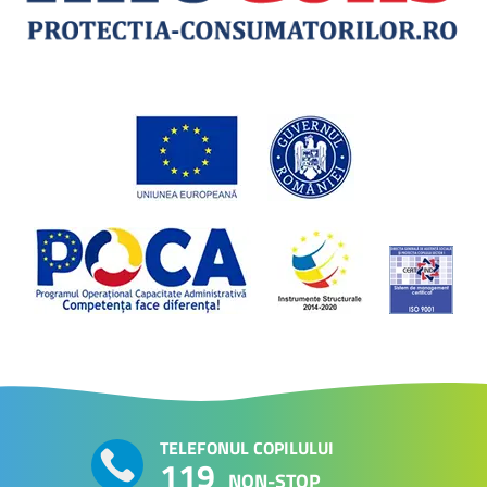
TELEFONUL COPILULUI
119
NON-STOP