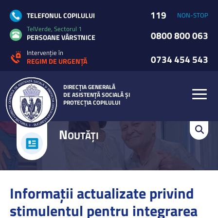
119
TELEFONUL COPILULUI
NON-STOP
TelVerde, Sectorul 1
0800 800 063
PERSOANE VÂRSTNICE
Intervenție în
0734 454 543
REGIM DE URGENȚĂ
DIRECȚIA GENERALĂ
DE ASISTENȚĂ SOCIALĂ ȘI
PROTECȚIA COPILULUI
N
OUTĂȚI
Informaţii actualizate privind
stimulentul pentru integrarea