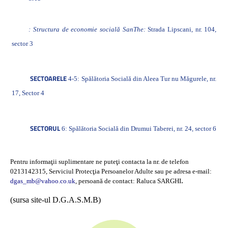
: Structura de economie socială SanThe:
Strada Lipscani, nr. 104,
sector 3
SECTOARELE
4-5: Spălătoria Socială din Aleea Tur nu Măgurele, nr.
17, Sector 4
SECTORUL
6: Spălătoria Socială din Drumui Taberei, nr. 24, sector 6
Pentru informaţii suplimentare ne puteţi contacta la nr. de telefon
0213142315, Serviciul Protecţia Persoanelor Adulte sau pe adresa e-mail:
.
dgas_mb@vahoo.co.uk
, persoană de contact: Raluca SARGHI
(sursa site-ul D.G.A.S.M.B)