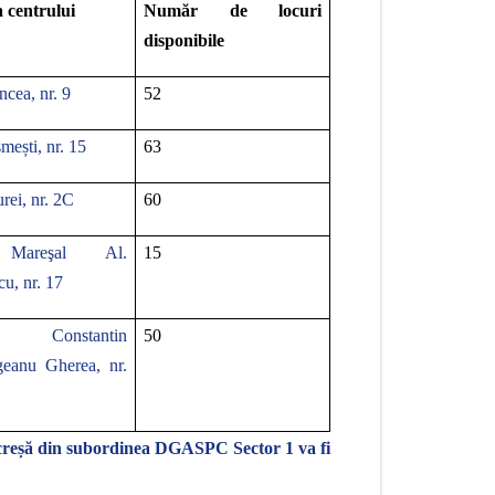
 centrului
Număr de locuri
disponibile
ancea, nr. 9
52
smești, nr. 15
63
urei, nr. 2C
60
Mareşal Al.
15
u, nr. 17
 Constantin
50
eanu Gherea, nr.
ip creșă din subordinea DGASPC Sector 1 va fi