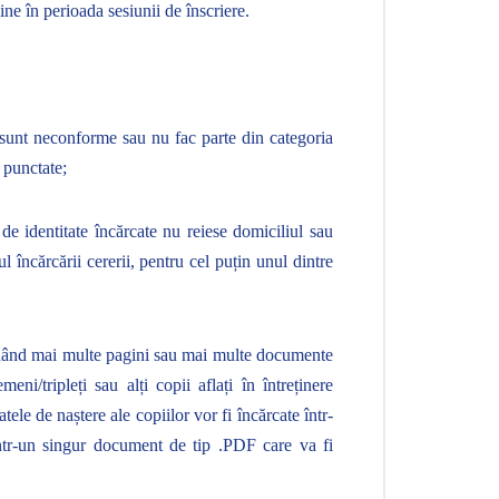
ne în perioada sesiunii de înscriere.
 sunt neconforme sau nu fac parte din categoria
 punctate;
de identitate încărcate nu reiese domiciliul sau
 încărcării cererii, pentru cel puțin unul dintre
ținând mai multe pagini sau mai multe documente
ni/tripleți sau alți copii aflați în întreținere
atele de naștere ale copiilor vor fi încărcate într-
ntr-un singur document de tip .PDF care va fi