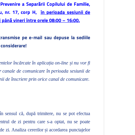
i Prevenire a Separării Copilului de Familie,
, nr. 17, corp H,
în perioada sesiunii de
i până vineri între orele 08:00 – 16:00.
ă transmise pe e-mail sau depuse la sediile
 considerare!
telor încărcate în aplicația on-line și nu vor fi
r canale de comunicare în perioada sesiunii de
nii de înscriere prin orice canal de comunicare.
în sensul că, după trimitere, nu se pot efectua
ntrul de zi pentru care s-a optat, nu se poate
de zi. Analiza cererilor și acordarea punctajelor