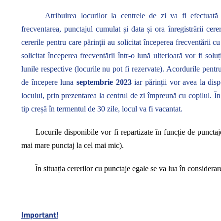
Atribuirea locurilor la centrele de zi va fi efectuată
frecventarea, punctajul cumulat și data și ora înregistrării cereri
cererile pentru care părinții au solicitat începerea frecventării c
solicitat începerea frecventării într-o lună ulterioară vor fi solu
lunile respective (locurile nu pot fi rezervate). Acordurile pentr
de începere luna
septembrie 2023
iar părinții vor avea la dis
locului, prin prezentarea la centrul de zi împreună cu copilul. În
tip creșă în termentul de 30 zile, locul va fi vacantat.
Locurile disponibile vor fi repartizate în funcție de punctaj
mai mare punctaj la cel mai mic).
În situația cererilor cu punctaje egale se va lua în considerare
Important!