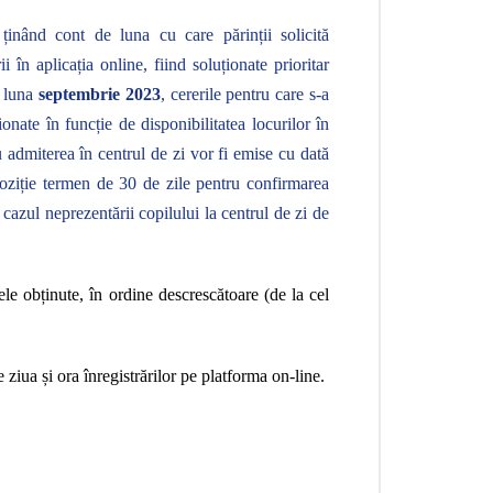
 ținând cont de luna cu care părinții solicită
i în aplicația online, fiind soluționate prioritar
u luna
septembrie 2023
, cererile pentru care s-a
ționate în funcție de disponibilitatea locurilor în
u admiterea în centrul de zi vor fi emise cu dată
poziție termen de 30 de zile pentru confirmarea
 cazul neprezentării copilului la centrul de zi de
ele obținute, în ordine descrescătoare (de la cel
 ziua și ora înregistrărilor pe platforma on-line.