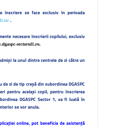
e înscriere se face exclusiv în perioada
.
l1.ro/
mente necesare înscrierii copilului, exclusiv
dgaspc-sectorul1.ro
.
admiși la unul dintre centrele de zi către un
ru de zi de tip creșă din subordinea DGASPC
ri pentru același copil, pentru înscrierea
ubordinea DGASPC Sector 1, va fi luată în
anterior se vor anula.
licației online, pot beneficia de asistență