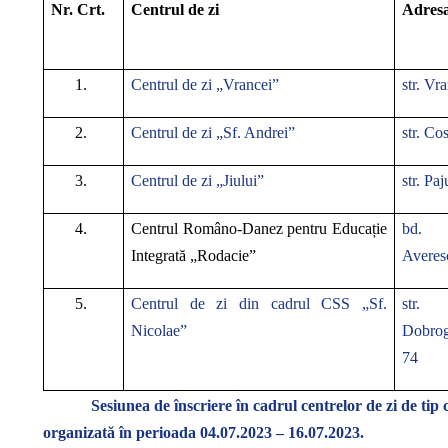
Nr. Crt.
Centrul de zi
Adresa
1.
Centrul de zi „Vrancei”
str. Vr
2.
Centrul de zi „Sf. Andrei”
str. Co
3.
Centrul de zi „Jiului”
str. Paj
4.
Centrul Româno-Danez pentru Educație
bd. 
Integrată „Rodacie”
Averesc
5.
Centrul de zi din cadrul CSS „Sf.
str.
Nicolae”
Dobrog
74
Sesiunea de înscriere în cadrul centrelor de zi de t
organizată în perioada 04.07.2023 – 16.07.2023.