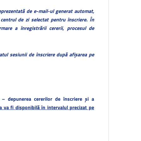
 reprezentată de e-mail-ul generat automat,
 centrul de zi selectat pentru înscriere. În
mare a înregistrării cererii, procesul de
tatul sesiunii de înscriere după afișarea pe
– depunerea cererilor de înscriere și a
ia va fi disponibilă în intervalul precizat pe