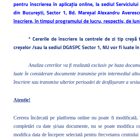
pentru înscrierea în aplicația online, la sediul Serviciulu
din București, Sector 1, Bd. Mareșal Alexandru Averescu
înscriere, în timpul programului de lucru, respectiv, de lun
* Cererile de înscriere la centrele de zi tip creș
creșelor /sau la sediul DGASPC Sector 1, NU vor fi luate în
Analiza cererilor va fi realizată exclusiv pe baza documen
luate în considerare documente transmise prin intermediul alto
înscriere sau transmise ulterior perioadei de desfășurare a sesiu
Atenție!
Cererea încărcată pe platforma online nu poate fi modificată, 
completări cu date și/sau documente, nu se poate modifica ce
modifica data de începere selectată pentru frecvetarea centrului 