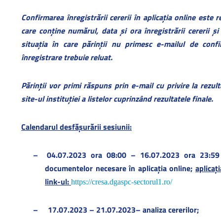
Confirmarea înregistrării cererii în aplicația online este
care conține numărul, data și ora înregistrării cererii și
situația în care părinții nu primesc e-mailul de confir
înregistrare trebuie reluat.
Părinții vor primi răspuns prin e-mail cu privire la rezul
site-ul instituției a listelor cuprinzând rezultatele finale.
Calendarul desfășurării sesiunii:
–
04.07.2023 ora 08:00 – 16.07.2023 ora 23:59 
documentelor necesare în aplicația online;
aplicaț
link-ul:
https://cresa.dgaspc-sectorul1.ro/
–
17.07.2023 – 21.07.2023– analiza cererilor;