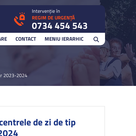
Intervenție în
REGIM DE URGENȚĂ
0734 454 543
ARE
CONTACT
MENIU IERARHIC
olar 2023-2024
centrele de zi de tip
-2024