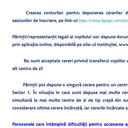
Crearea conturilor pentru depunerea cererilor d
sesiunilor de înscriere, pe link-ul
https://cresa.dgaspc-sectoru
Părinții/reprezentanții legali ai copilului vor depune docu
prin aplicația online, disponibilă pe site-ul instituției,
www.
Nu sunt acceptate cereri privind transferul copiilor 
alt centru de zi!
Părinții pot depune o singură cerere pentru un cent
Sector 1. În situația în care sunt depuse mai multe cere
simultană la mai multe centre de zi de tip creșă din s
considerare ultima cerere încărcată, iar cererile încărcate 
Persoanele care întâmpină dificultăți pentru accesarea ap