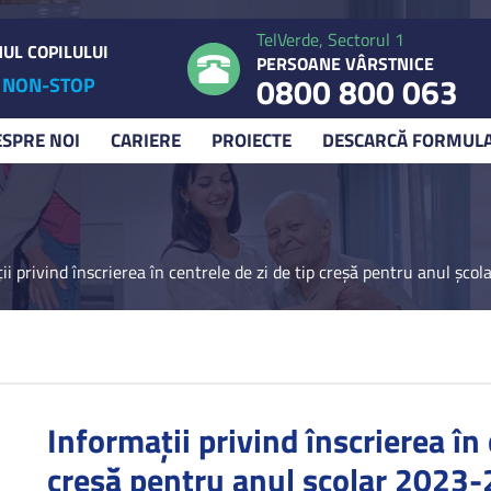
TelVerde, Sectorul 1
UL COPILULUI
PERSOANE VÂRSTNICE
0800 800 063
NON-STOP
ESPRE NOI
CARIERE
PROIECTE
DESCARCĂ FORMUL
ii privind înscrierea în centrele de zi de tip creșă pentru anul șc
Informații privind înscrierea în 
creșă pentru anul școlar 2023