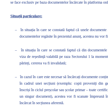
se face exclusiv pe baza documentelor încărcate în platforma onli
Situații particulare:
–
în situația în care se constată faptul că unele documente
documentelor regăsite în prezentul anunț, acestea nu vor fi
–
în situația în care se constată faptul că din documentele 
viza de reședință valabilă pe raza Sectorului 1 la momentul
părinți, cererea va fi invalidată;
–
în cazul în care este necesar să încărcați documente con
în cadrul unei secțiuni (exemplu: copii proveniți din geme
înscriși în ciclul preșcolar sau școlar primar – toate certific
un singur document), acestea vor fi scanate împreună î
încărcat în secțiunea aferentă.