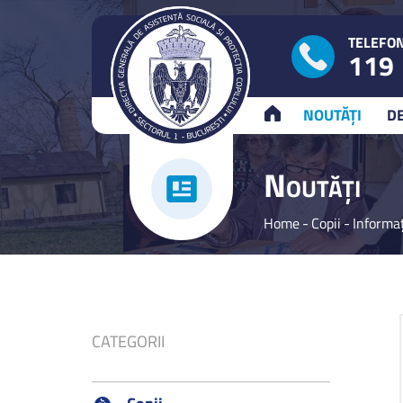
TELEFON
119
ACASĂ
NOUTĂȚI
D
N
OUTĂȚI
Home
-
Copii
-
Informaț
CATEGORII