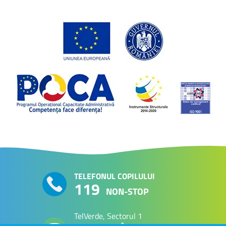
TELEFONUL COPILULUI
119
NON-STOP
TelVerde, Sectorul 1