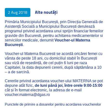
Alte noutăți
2 Aug 2018
Primăria Municipiului București, prin Direcția Generală de
Asistență Socială a Municipiului București
derulează
programul privind acordarea unui sprijin financiar femeilor
gravide din Bucuresti, pentru achitarea medicamentelor si
serviciilor medicale, denumit
Voucher-ul Materna
București
.
Voucher-ul Materna Bucuresti se acordă oricărei femei cu
vârsta de peste 18 ani, cu domiciliul stabil în București
sau viză de reședință, de cel puțin 6 luni pe raza
Capitalei, la data depunerii cererii, după săptămâna a 10
– a de sarcină.
Cererile privind acordarea voucher-ului MATERNA se pot
depune atât fizic,
de luni până joi, între orele 9:00-15:00
cât și în format electronic, la adresa de e-mail
voucher.materna@dgas.ro
Punctele de primire a dosarelor pentru acordarea voucherelor