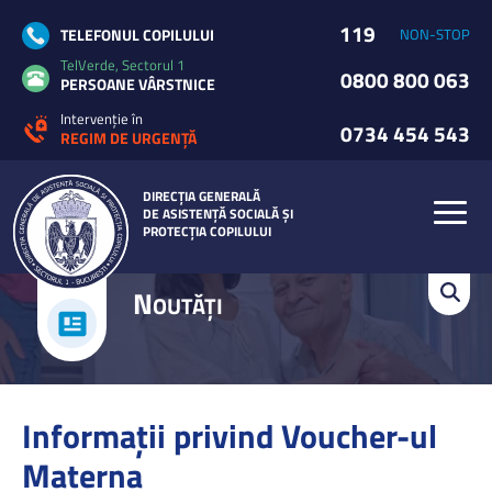
119
TELEFONUL COPILULUI
NON-STOP
TelVerde, Sectorul 1
0800 800 063
PERSOANE VÂRSTNICE
Intervenție în
0734 454 543
REGIM DE URGENȚĂ
DIRECȚIA GENERALĂ
DE ASISTENȚĂ SOCIALĂ ȘI
PROTECȚIA COPILULUI
N
OUTĂȚI
Informații privind Voucher-ul
Materna