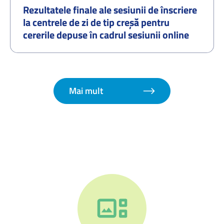
Rezultatele finale ale sesiunii de înscriere
la centrele de zi de tip creșă pentru
cererile depuse în cadrul sesiunii online
organizate în perioada 01.07.2026–
07.07.2026 și procedura de redistribuire a
cererilor pentru locurile disponibile –
septembrie 2026
Mai mult