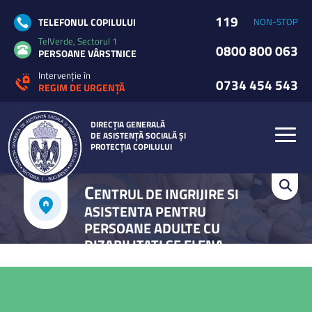
119
TELEFONUL COPILULUI
NON-STOP
TelVerde, Sectorul 1
0800 800 063
PERSOANE VÂRSTNICE
Intervenție în
0734 454 543
REGIM DE URGENȚĂ
DIRECȚIA GENERALĂ
DE ASISTENȚĂ SOCIALĂ ȘI
PROTECȚIA COPILULUI
C
ENTRUL DE INGRIJIRE SI
ASISTENTA PENTRU
PERSOANE ADULTE CU
DIZABILITATI SF ELENA