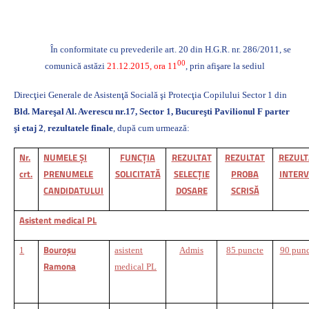
În conformitate cu prevederile art. 20 din H.G.R. nr. 286/2011,
se
00
comunică astăzi
21.12.2015, ora 11
, prin afişare la sediul
Direcţiei Generale de Asistenţă Socială şi Protecţia Copilului Sector 1 din
Bld. Mareşal Al. Averescu nr.17, Sector 1, Bucureşti
Pavilionul F
parter
şi etaj 2
,
rezultatele finale
, după cum urmează:
Nr.
NUMELE ŞI
FUNCŢIA
REZULTAT
REZULTAT
REZULT
crt.
PRENUMELE
SOLICITATĂ
SELECŢIE
PROBA
INTERV
CANDIDATULUI
DOSARE
SCRISĂ
Asistent medical PL
Bouroşu
1
asistent
Admis
85 puncte
90 punc
Ramona
medical PL