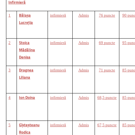
Infirmieră
Bălaşa
1
infirmieră
Admis
76 puncte
90 punc
Lucreţia
Stoica
2
infirmieră
Admis
69 puncte
95 punc
Mădălina
Denisa
Dragnea
3
infirmieră
Admis
71 puncte
85 punc
Liliana
Ion Doina
4
infirmieră
Admis
68,5 puncte
85 punc
Gîşteşteanu
5
infirmieră
Admis
67,5 puncte
85 punc
Rodica