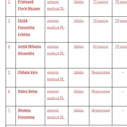
Prioteasă
2
asistent
Admis
75 puncte
70 punc
Florin Nicuşor
medical PL
Chriţă
3
asistent
Admis
70 puncte
70 punc
Florentina
medical PL
Cristina
Ioniţă Mihaela
4
asistent
Admis
65 puncte
70 punc
Alexandra
medical PL
Chihaia Valy
5
asistent
Admis
Neprezentat
-
medical PL
Dobre Doina
6
asistent
Admis
Neprezentat
-
medical PL
Rîndaşu
7
asistent
Admis
Neprezentat
-
Florentina
medical PL