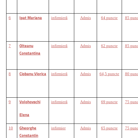
Ipat Mariana
6
infirmieră
Admis
64 puncte
85 punc
Olteanu
7
infirmieră
Admis
62 puncte
85 punc
Constantina
Ciobanu Viorica
8
infirmieră
Admis
64,5 puncte
80 punc
Volohovschi
9
infirmieră
Admis
69 puncte
75 punc
Elena
Gheorghe
10
infirmier
Admis
65 puncte
75 punc
Constantin