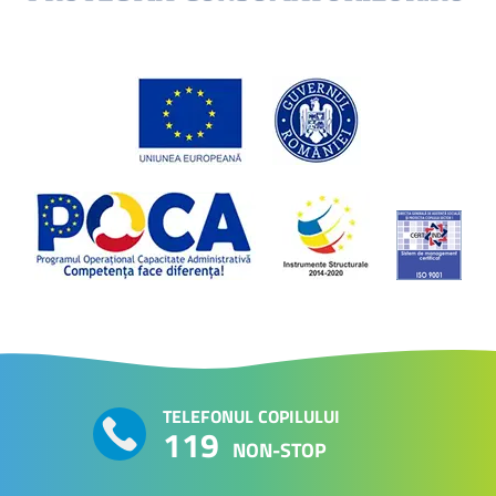
TELEFONUL COPILULUI
119
NON-STOP