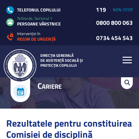
119
TELEFONUL COPILULUI
NON-STOP
TelVerde, Sectorul 1
0800 800 063
PERSOANE VÂRSTNICE
Intervenție în
0734 454 543
REGIM DE URGENȚĂ
DIRECȚIA GENERALĂ
DE ASISTENȚĂ SOCIALĂ ȘI
PROTECȚIA COPILULUI
C
ARIERE
Rezultatele pentru constituirea
Comisiei de disciplină