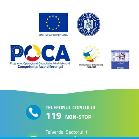
TELEFONUL COPILULUI
119
NON-STOP
TelVerde, Sectorul 1
PERSOANE VÂRSTNICE