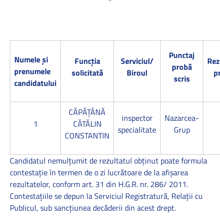
Punctaj
Numele şi
Funcţia
Serviciul/
Rez
probă
prenumele
solicitată
Biroul
p
scris
candidatului
CĂPĂȚÂNĂ
inspector
Nazarcea-
1
CĂTĂLIN
specialitate
Grup
CONSTANTIN
Candidatul nemulţumit de rezultatul obţinut poate formula
contestaţie în termen de o zi lucrătoare de la afişarea
rezultatelor, conform art. 31 din H.G.R. nr. 286/ 2011.
Contestaţiile se depun la Serviciul Registratură, Relaţii cu
Publicul, sub sancţiunea decăderii din acest drept.