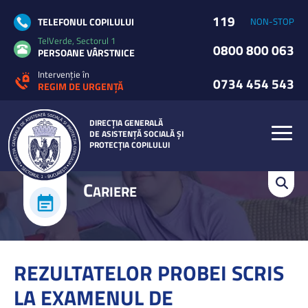
119
TELEFONUL COPILULUI
NON-STOP
TelVerde, Sectorul 1
0800 800 063
PERSOANE VÂRSTNICE
Intervenție în
0734 454 543
REGIM DE URGENȚĂ
DIRECȚIA GENERALĂ
DE ASISTENȚĂ SOCIALĂ ȘI
PROTECȚIA COPILULUI
C
ARIERE
REZULTATELOR PROBEI SCRIS
LA EXAMENUL DE