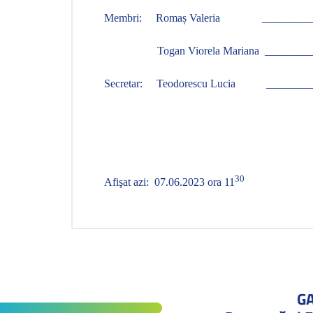
Membri:
Romaș Valeria
_________
Togan Viorela Mariana
________
Secretar:
Teodorescu Lucia
________
30
Afişat azi:
07.06.2023 ora 11
G