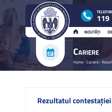
TELEFON
119
ACASĂ
NOUTĂȚI
D
C
ARIERE
Home
-
Cariere
-
Rezul
Rezultatul contestației