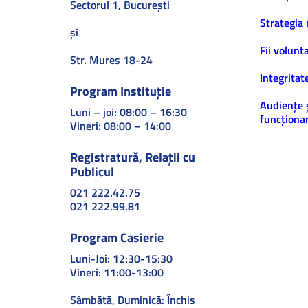
Sectorul 1, Bucureşti
Strategia 
și
Fii volunt
Str. Mures 18-24
Integritat
Program Instituție
Audiențe 
Luni – joi: 08:00 – 16:30
funcționar
Vineri: 08:00 – 14:00
Registratură, Relații cu
Publicul
021 222.42.75
021 222.99.81
Program Casierie
Luni-Joi: 12:30-15:30
Vineri: 11:00-13:00
Sâmbătă, Duminică: Închis