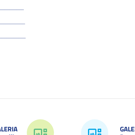
__________
___________
___________
ALERIA
GALE