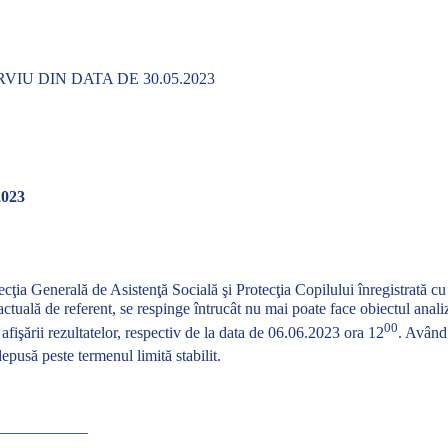
IU DIN DATA DE 30.05.2023
2023
cţia Generală de Asistenţă Socială şi Protecţia Copilului înregistrată c
ctuală de referent, se respinge întrucât nu mai poate face obiectul analiz
00
 afişării rezultatelor, respectiv de la data de 06.06.2023 ora 12
. Având 
depusă peste termenul limită stabilit.
___________