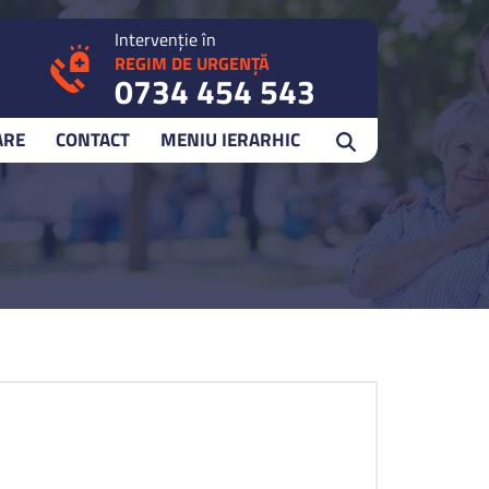
Intervenție în
REGIM DE URGENȚĂ
0734 454 543
ARE
CONTACT
MENIU IERARHIC