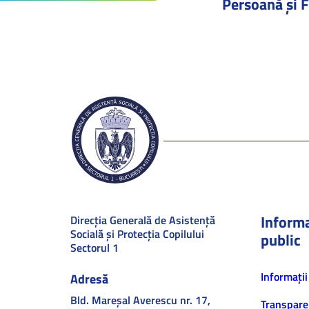
Persoană și F
Informa
Direcţia Generală de Asistenţă
Socială şi Protecţia Copilului
public
Sectorul 1
Informaţii
Adresă
Bld. Mareşal Averescu nr. 17,
Transpare