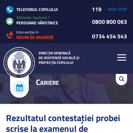
119
TELEFONUL COPILULUI
NON-STOP
TelVerde, Sectorul 1
0800 800 063
PERSOANE VÂRSTNICE
Intervenție în
0734 454 543
REGIM DE URGENȚĂ
DIRECȚIA GENERALĂ
DE ASISTENȚĂ SOCIALĂ ȘI
PROTECȚIA COPILULUI
C
ARIERE
Rezultatul contestației probei
scrise la examenul de