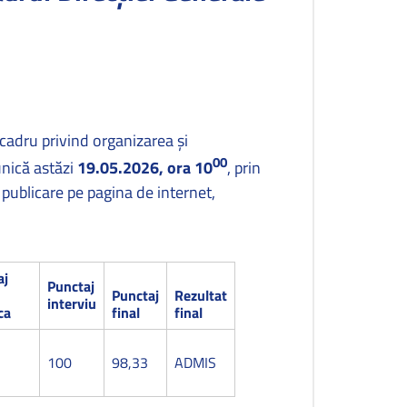
cadru privind organizarea şi
00
unică astăzi
19.05.2026, ora 10
, prin
 publicare pe pagina de internet,
aj
Punctaj
Punctaj
Rezultat
interviu
ca
final
final
100
98,33
ADMIS