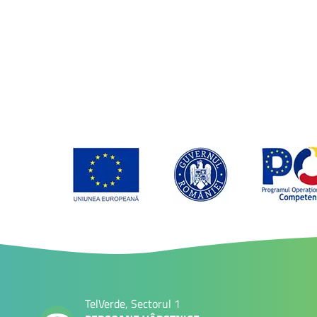
TelVerde, Sectorul 1