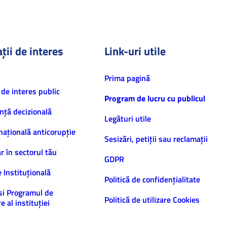
ții de interes
Link-uri utile
Prima pagină
 de interes public
Program de lucru cu publicul
nță decizională
Legături utile
națională anticorupție
Sesizări, petiţii sau reclamații
ar în sectorul tău
GDPR
e Instituțională
Politică de confidenţialitate
și Programul de
Politică de utilizare Cookies
e al instituției