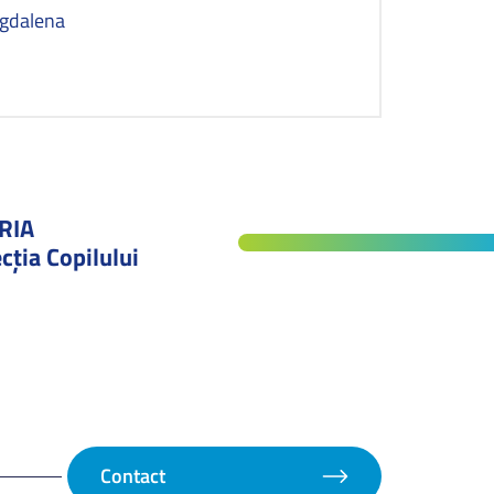
agdalena
RIA
cţia Copilului
Contact