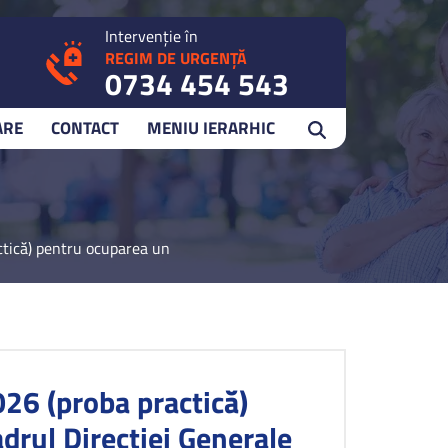
Intervenție în
REGIM DE URGENȚĂ
0734 454 543
ARE
CONTACT
MENIU IERARHIC
tică) pentru ocuparea unei funcții de natură contractuală din cadru
026 (proba practică)
drul Direcției Generale