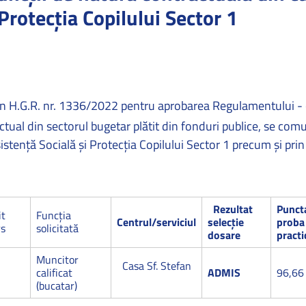
Protecția Copilului Sector 1
din H.G.R. nr. 1336/2022 pentru aprobarea Regulamentului - 
ctual din sectorul bugetar plătit din fonduri publice, se com
sistenţă Socială şi Protecţia Copilului Sector 1 precum şi prin
Rezultat
Punct
it
Funcţia
Centrul/serviciul
selecție
proba
rs
solicitată
dosare
practi
Muncitor
Casa Sf. Stefan
calificat
ADMIS
96,66
(bucatar)