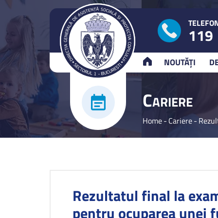
TELEFON
119
ACASĂ
NOUTĂȚI
D
C
ARIERE
Home
-
Cariere
-
Rezul
Rezultatul final la exa
pentru ocuparea unei fu