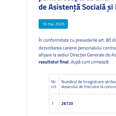
de Asistență Socială și 
19 mai 2026
În conformitate cu prevederile art. 80 
dezvoltarea carierei personalului contra
afişare la sediul Direcţiei Generale de A
rezultatul final
, după cum urmează:
Nr.
Numărul de înregistrare atribu
crt.
dosarului de înscriere la concu
1
26720