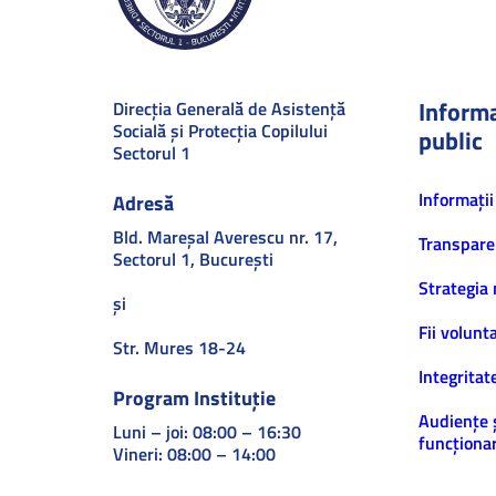
Informa
Direcţia Generală de Asistenţă
Socială şi Protecţia Copilului
public
Sectorul 1
Informaţii
Adresă
Bld. Mareşal Averescu nr. 17,
Transpare
Sectorul 1, Bucureşti
Strategia 
și
Fii volunt
Str. Mures 18-24
Integritat
Program Instituție
Audiențe 
Luni – joi: 08:00 – 16:30
funcționar
Vineri: 08:00 – 14:00