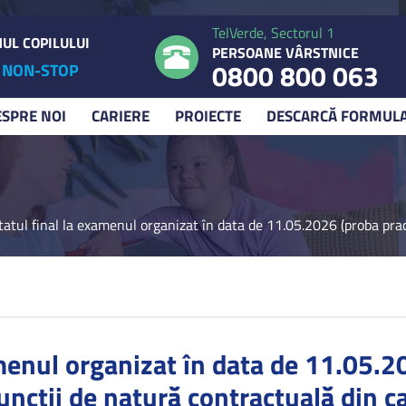
TelVerde, Sectorul 1
UL COPILULUI
PERSOANE VÂRSTNICE
0800 800 063
NON-STOP
ESPRE NOI
CARIERE
PROIECTE
DESCARCĂ FORMUL
tatul final la examenul organizat în data de 11.05.2026 (proba prac
menul organizat în data de 11.05.2
ncții de natură contractuală din ca