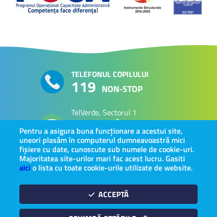
TELEFONUL COPILULUI
119
NON-STOP
TelVerde, Sectorul 1
PERSOANE VÂRSTNICE
0800 800 063
Pentru a asigura buna funcționare a acestui site,
uneori plasăm în computerul dumneavoastră mici
fișiere cu date, cunoscute sub numele de cookie-uri.
Majoritatea site-urilor mari fac acest lucru. Gasiti
Intervenție în
aici
o lista cu toate cookie-urile utilizate de website.
REGIM DE URGENȚĂ
0734 454 543
ACCEPTĂ
© 2026 - Direcţia Generală de Asistenţă Socială şi Protecţia Copilului