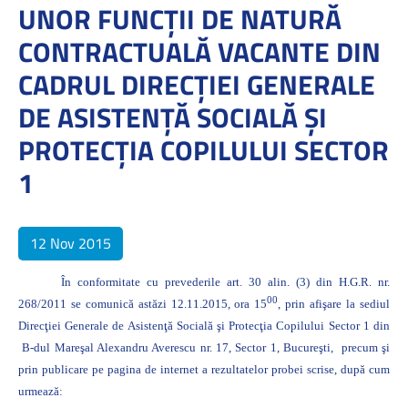
UNOR FUNCŢII DE NATURĂ
CONTRACTUALĂ VACANTE DIN
CADRUL DIRECŢIEI GENERALE
DE ASISTENŢĂ SOCIALĂ ŞI
PROTECŢIA COPILULUI SECTOR
1
12 Nov 2015
În conformitate cu prevederile art. 30 alin. (3) din H.G.R. nr.
00
268/2011 se comunică astăzi 12.11.2015, ora 15
, prin afişare la sediul
Direcţiei Generale de Asistenţă Socială şi Protecţia Copilului Sector 1 din
B-dul Mareşal Alexandru Averescu nr. 17, Sector 1, Bucureşti,
precum
şi
prin publicare pe pagina de internet a
rezultatelor probei scrise, după cum
urmează: