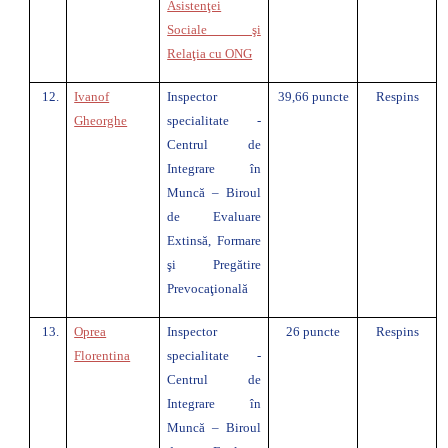
Asistenţei
Sociale şi
Relaţia cu ONG
12.
Ivanof
Inspector
39,66 puncte
Respins
Gheorghe
specialitate -
Centrul de
Integrare în
Muncă – Biroul
de Evaluare
Extinsă, Formare
şi Pregătire
Prevocaţională
13.
Oprea
Inspector
26 puncte
Respins
Florentina
specialitate -
Centrul de
Integrare în
Muncă – Biroul