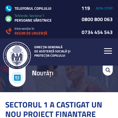
119
TELEFONUL COPILULUI
NON-STOP
TelVerde, Sectorul 1
0800 800 063
PERSOANE VÂRSTNICE
Intervenție în
0734 454 543
REGIM DE URGENȚĂ
DIRECȚIA GENERALĂ
DE ASISTENȚĂ SOCIALĂ ȘI
PROTECȚIA COPILULUI
N
OUTĂȚI
SECTORUL 1 A CASTIGAT UN
NOU PROIECT FINANTARE